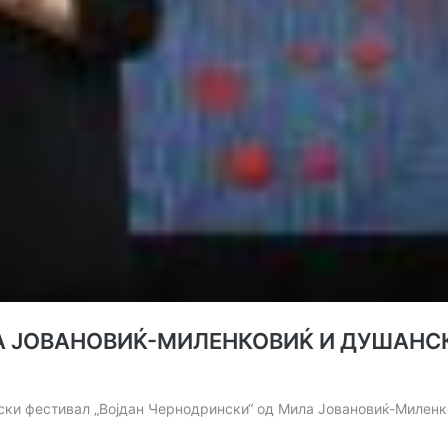
 ЈОВАНОВИЌ-МИЛЕНКОВИЌ И ДУШАНСК
рски фестивал „Војдан Чернодрински“ од Мила Јовановиќ-Милен