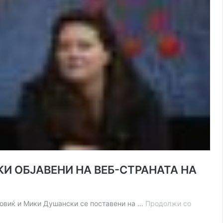
И ОБЈАВЕНИ НА ВЕБ-СТРАНАТА НА
ковиќ и Мики Душански се поставени на …
Продолжи со