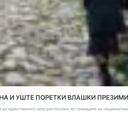
ИНА И УШТЕ ПОРЕТКИ ВЛАШКИ ПРЕЗИМ
ди до единственото село распослано во границите на национални