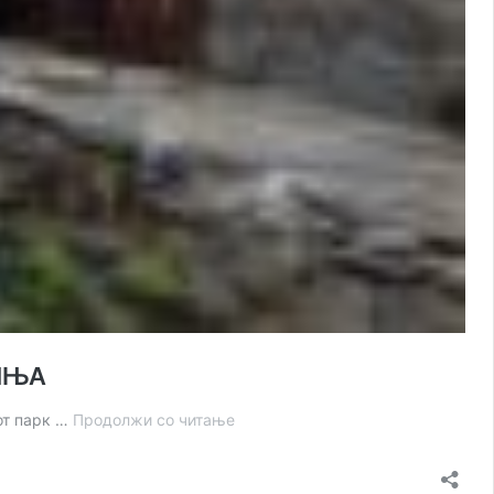
ИЊА
МАЛОВИШТА,
от парк …
Продолжи со читање
СЕЛО
СО
РЕТКА