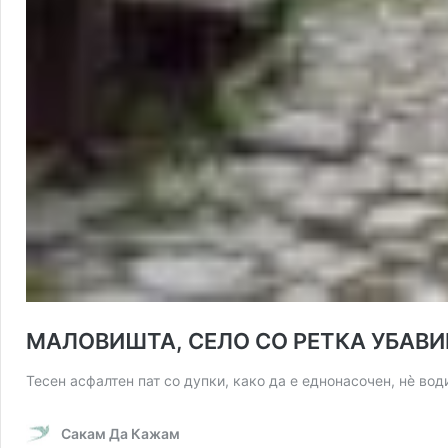
МАЛОВИШТА, СЕЛО СО РЕТКА УБАВ
Тесен асфалтен пат со дупки, како да е еднонасочен, нè во
Сакам Да Кажам