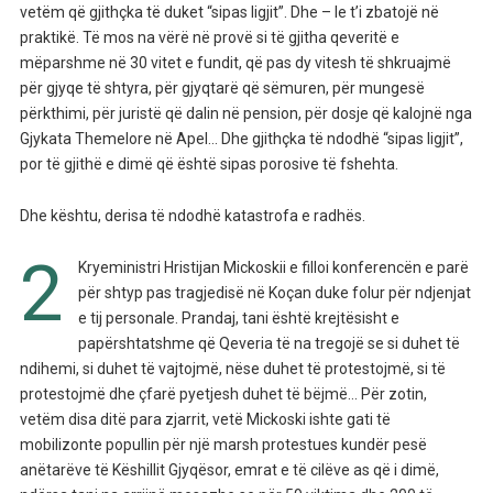
vetëm që gjithçka të duket “sipas ligjit”. Dhe – le t’i zbatojë në
praktikë. Të mos na vërë në provë si të gjitha qeveritë e
mëparshme në 30 vitet e fundit, që pas dy vitesh të shkruajmë
për gjyqe të shtyra, për gjyqtarë që sëmuren, për mungesë
përkthimi, për juristë që dalin në pension, për dosje që kalojnë nga
Gjykata Themelore në Apel… Dhe gjithçka të ndodhë “sipas ligjit”,
por të gjithë e dimë që është sipas porosive të fshehta.
Dhe kështu, derisa të ndodhë katastrofa e radhës.
2
Kryeministri Hristijan Mickoskii e filloi konferencën e parë
për shtyp pas tragjedisë në Koçan duke folur për ndjenjat
e tij personale. Prandaj, tani është krejtësisht e
papërshtatshme që Qeveria të na tregojë se si duhet të
ndihemi, si duhet të vajtojmë, nëse duhet të protestojmë, si të
protestojmë dhe çfarë pyetjesh duhet të bëjmë… Për zotin,
vetëm disa ditë para zjarrit, vetë Mickoski ishte gati të
mobilizonte popullin për një marsh protestues kundër pesë
anëtarëve të Këshillit Gjyqësor, emrat e të cilëve as që i dimë,