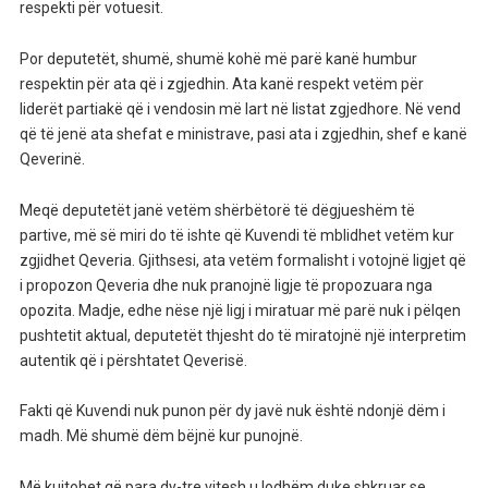
respekti për votuesit.
Por deputetët, shumë, shumë kohë më parë kanë humbur
respektin për ata që i zgjedhin. Ata kanë respekt vetëm për
liderët partiakë që i vendosin më lart në listat zgjedhore. Në vend
që të jenë ata shefat e ministrave, pasi ata i zgjedhin, shef e kanë
Qeverinë.
Meqë deputetët janë vetëm shërbëtorë të dëgjueshëm të
partive, më së miri do të ishte që Kuvendi të mblidhet vetëm kur
zgjidhet Qeveria. Gjithsesi, ata vetëm formalisht i votojnë ligjet që
i propozon Qeveria dhe nuk pranojnë ligje të propozuara nga
opozita. Madje, edhe nëse një ligj i miratuar më parë nuk i pëlqen
pushtetit aktual, deputetët thjesht do të miratojnë një interpretim
autentik që i përshtatet Qeverisë.
Fakti që Kuvendi nuk punon për dy javë nuk është ndonjë dëm i
madh. Më shumë dëm bëjnë kur punojnë.
Më kujtohet që para dy-tre vitesh u lodhëm duke shkruar se