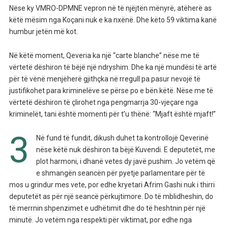
Nëse ky VMRO-DPMNE vepron në të njëjtën mënyrë, atëherë as
këtë mësim nga Koçani nuk e ka nxënë. Dhe këto 59 viktima kanë
humbur jetën më kot.
Në këtë moment, Qeveria ka një “carte blanche” nëse me të
vërtetë dëshiron të bëjë një ndryshim. Dhe ka një mundësi të artë
për të vënë menjëherë gjithçka në rregull pa pasur nevojë të
justifikohet para kriminelëve se përse po e bën këtë. Nëse me të
vërtetë dëshiron të çlirohet nga pengmarrja 30-vjeçare nga
kriminelët, tani është momenti për t’u thënë: “Mjaft është mjaft!”
3
Në fund të fundit, dikush duhet ta kontrollojë Qeverinë
nëse këtë nuk dëshiron ta bëjë Kuvendi. E deputetët, me
plot harmoni, i dhanë vetes dy javë pushim. Jo vetëm që
e shmangën seancën për pyetje parlamentare për të
mos u grindur mes vete, por edhe kryetari Afrim Gashi nuk i thirri
deputetët as për një seancë përkujtimore. Do të mblidheshin, do
të merrnin shpenzimet e udhëtimit dhe do të heshtnin për një
minutë. Jo vetëm nga respekti për viktimat, por edhe nga