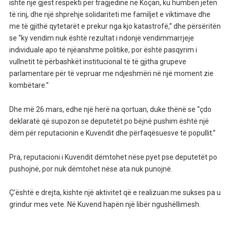
ishte një gjest respekti për tragjedinë në Koçan, ku humbën jetën
të rinj, dhe një shprehje solidariteti me familjet e viktimave dhe
me të gjithë qytetarët e prekur nga kjo katastrofë,” dhe përsëritën
se “ky vendim nuk është rezultat i ndonjë vendimmarrjeje
individuale apo të njëanshme politike, por është pasqyrim i
vullnetit të përbashkët institucional të të gjitha grupeve
parlamentare për të vepruar me ndjeshmëri në një moment zie
kombëtare.”
Dhe më 26 mars, edhe një herë na qortuan, duke thënë se “çdo
deklaratë që supozon se deputetët po bëjnë pushim është një
dëm për reputacionin e Kuvendit dhe përfaqësuesve të popullit.”
Pra, reputacioni i Kuvendit dëmtohet nëse pyet pse deputetët po
pushojnë, por nuk dëmtohet nëse ata nuk punojnë.
Ç’është e drejta, kishte një aktivitet që e realizuan me sukses pa u
grindur mes vete. Në Kuvend hapën një libër ngushëllimesh.