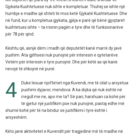
Gjykata Kushtetuese nuk ishte e kompletuar. Thuhej se ishte një
humbje e madhe që shteti të mos ketë Gjykatë Kushtetuese. Dhe
në fund, kur u kompletua gjykata, gjëja e parë që bënë gjyqtarët
kushtetues ishte – ta rrisnin pagën e tyre dhe të funksionarëve
për 78 për qind.
Kështu që, asnjë dëm i madh që deputetët kanë marrë dy javë
pushim. Ata gjithsesi nuk punojnë për interesin e qytetarëve.
Vetëm për interesin e tyre punojnë. Dhe për këtë as që kanë
nevojë të shkojnë në punë.
4
Duke lexuar njoftimet nga Kuvendi, me të cilat u arsyetua
pushimi dyjavor, mendova: A ka diçka që nuk është në
rregull me ne, apo me ta? Së pari, harxhuan ca kohë për
të gjetur një justifikim pse nuk punojnë, pastaj edhe më
shumë kohë për të na bindur se justifikimi i tyre është i
arsyeshëm.
Këto janë aktivitetet e Kuvendit për tragjedinë më të madhe në