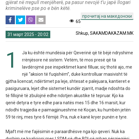
gjërat në rregull menjëherë, pa pasur nevojë t’u japë llogari
kriminelëve pse po e bën këtë.
прочитај на македонски
65
Shkup, SAKAMDAKAZAM.MK
31 март 2025 - 20:02
1
Ja ku është mundësia për Qeverinë që të bëjë ndryshime
rrënjësore në sistem. Vetëm, të mos presë që ta
lavdërojmë pse inspektimet kanë filluar, siç thotë ajo, me
një “aksion të fuqishëm”, duke kontrolluar masivisht të
gjitha licencat, ndërtimet pa leje, shtesat e palejuara, kantieret e
pasiguruara, lejet dhe sistemet kundër zjarrit, madje ndoshta do
të fillojnë të zbulojnë edhe ndotjen akustike të tepruar. Kjo ka
qenë detyra e tyre edhe para natës mes 15 dhe 16 marsit, kur
ndodhi tragjedia e paimagjinueshme në Koçan, ku humbën jetën
59 të rinj, mes tyre 6 fëmijë. Pra, nuk e kanë kryer punën e tyre.
Mjaft më me fajësimin e paraardhësve nga kjo qeveri. Nuk ka
dyshim se koalicioni mes LSDM-së dhe BDI-së mban përgjegjësi.