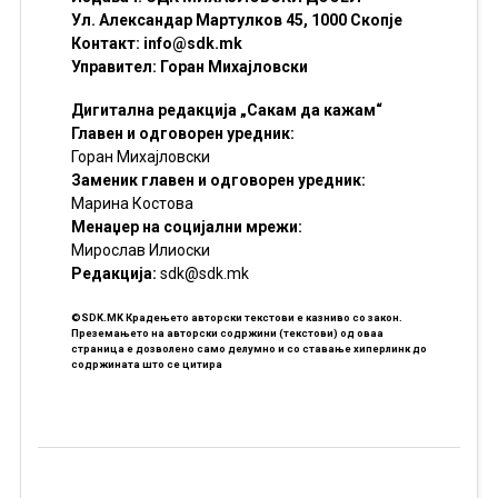
Ул. Александар Мартулков 45, 1000 Скопје
Контакт:
info@sdk.mk
Управител: Горан Михајловски
Дигитална редакција „Сакам да кажам“
Главен и одговорен уредник:
Горан Михајловски
Заменик главен и одговорен уредник:
Марина Костова
Менаџер на социјални мрежи:
Мирослав Илиоски
Редакцијa:
sdk@sdk.mk
©SDK.MK Крадењето авторски текстови е казниво со закон.
Преземањето на авторски содржини (текстови) од оваа
страница е дозволено само делумно и со ставање хиперлинк до
содржината што се цитира