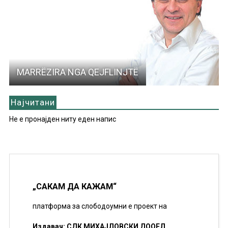
MARRËZIRA NGA QEJFLINJTË
Најчитани
Не е пронајден ниту еден напис
„САКАМ ДА КАЖАМ“
платформа за слободоумни е проект на
Издавач: СДК МИХАЈЛОВСКИ ДООЕЛ