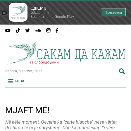
СДК.МК
Преземи
sdk.com.mk
Бесплатно на Google Play
сабота, 8 август, 2026
МЕНИ
MJAFT MË!
Në këtë moment, Qeveria ka "carte blanche" nëse vërtet
dëshiron të bëjë ndryshime. Dhe ka mundësinë t’i vërë