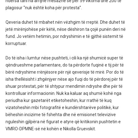
ndërsa tani na arrijnë mesazhe se për 59 viktima dhe 200 të
plagosur “nuk është koha për protesta”.
Qeveria duhet të mbahet nën vëzhgim të rreptë. Dhe duhet të
jetë mirënjohëse për këtë, nëse dëshiron ta çojë punën deri në
fund. Jo vetëm hetimin, por ndryshimin e të gjithë sistemit të
korruptuar.
Do të isha i lumtur nëse pushteti, i cili ka një shumicë super të
qëndrueshme parlamentare, do ta përdorte fuqinë e tij për të
bërë ndryshime rrënjësore për një qeverisje të mirë. Por do të
isha thellësisht i zhgënjyer nëse ajo fuqi do të përdorej për të
shuar protestat, për të shtypur mendimin ndryshe dhe për të
kontrolluar informacionin. Nuk ka kaluar aq shumë kohë nga
periudha kur gazetarët etiketoheshin, kur rrathë të kuq
vizatoheshin mbi fotografitë e kundërshtarëve politikë, kur
bëheshin incizime të fshehta dhe në emisionet televizive
nguleshin gjilpëra në figurat e atyre që kritikonin pushtetin e
VMRO-DPMNE-së në kohën e Nikolla Gruevskit.