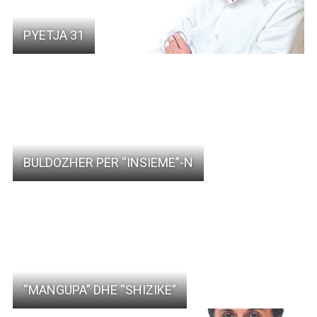
PYETJA 31
BULDOZHER PËR “INSIEME”-N
“MANGUPA” DHE “SHIZIKË”