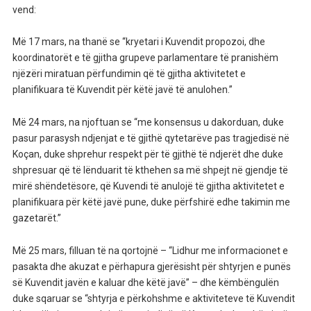
vend:
Më 17 mars, na thanë se “kryetari i Kuvendit propozoi, dhe
koordinatorët e të gjitha grupeve parlamentare të pranishëm
njëzëri miratuan përfundimin që të gjitha aktivitetet e
planifikuara të Kuvendit për këtë javë të anulohen.”
Më 24 mars, na njoftuan se “me konsensus u dakorduan, duke
pasur parasysh ndjenjat e të gjithë qytetarëve pas tragjedisë në
Koçan, duke shprehur respekt për të gjithë të ndjerët dhe duke
shpresuar që të lënduarit të kthehen sa më shpejt në gjendje të
mirë shëndetësore, që Kuvendi të anulojë të gjitha aktivitetet e
planifikuara për këtë javë pune, duke përfshirë edhe takimin me
gazetarët.”
Më 25 mars, filluan të na qortojnë – “Lidhur me informacionet e
pasakta dhe akuzat e përhapura gjerësisht për shtyrjen e punës
së Kuvendit javën e kaluar dhe këtë javë” – dhe këmbëngulën
duke sqaruar se “shtyrja e përkohshme e aktiviteteve të Kuvendit