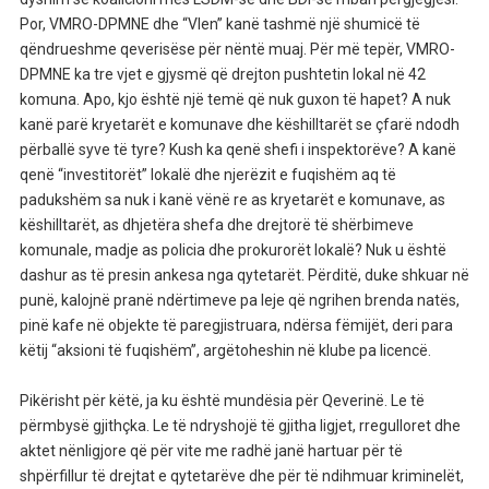
Por, VMRO-DPMNE dhe “Vlen” kanë tashmë një shumicë të
qëndrueshme qeverisëse për nëntë muaj. Për më tepër, VMRO-
DPMNE ka tre vjet e gjysmë që drejton pushtetin lokal në 42
komuna. Apo, kjo është një temë që nuk guxon të hapet? A nuk
kanë parë kryetarët e komunave dhe këshilltarët se çfarë ndodh
përballë syve të tyre? Kush ka qenë shefi i inspektorëve? A kanë
qenë “investitorët” lokalë dhe njerëzit e fuqishëm aq të
padukshëm sa nuk i kanë vënë re as kryetarët e komunave, as
këshilltarët, as dhjetëra shefa dhe drejtorë të shërbimeve
komunale, madje as policia dhe prokurorët lokalë? Nuk u është
dashur as të presin ankesa nga qytetarët. Përditë, duke shkuar në
punë, kalojnë pranë ndërtimeve pa leje që ngrihen brenda natës,
pinë kafe në objekte të paregjistruara, ndërsa fëmijët, deri para
këtij “aksioni të fuqishëm”, argëtoheshin në klube pa licencë.
Pikërisht për këtë, ja ku është mundësia për Qeverinë. Le të
përmbysë gjithçka. Le të ndryshojë të gjitha ligjet, rregulloret dhe
aktet nënligjore që për vite me radhë janë hartuar për të
shpërfillur të drejtat e qytetarëve dhe për të ndihmuar kriminelët,