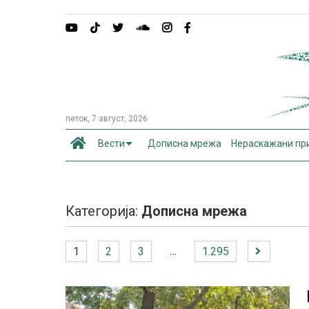
петок, 7 август, 2026
Вести
Дописна мрежа
Нераскажани пр
Категорија:
Дописна мрежа
…
1
2
3
1.295