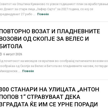
Советот на Општина Куманово го усвои годишниот план за вработувањ
во Домот за стари лица „Зафир Сајто“ за 2027 година, со кој се
предвидуваат 27 рабо ...
Повеќе
ПОВТОРНО ВОЗАТ И ПЛАДНЕВНИТЕ
ВОЗОВИ ОД СКОПЈЕ ЗА ВЕЛЕС И
БИТОЛА
6 август 2026
Од почетокот на месецов се вратени во сообраќај патничките возови к
сообраќаа од Скопје за Велес и Битола во пладневните часови, потврди
Македонски ...
Повеќе
800 СТАНАРИ НА УЛИЦАТА „АНТОН
ПОПОВ 1“ СТРАВУВААТ ДЕКА
ЗГРАДАТА ЌЕ ИМ СЕ УРНЕ ПОРАДИ