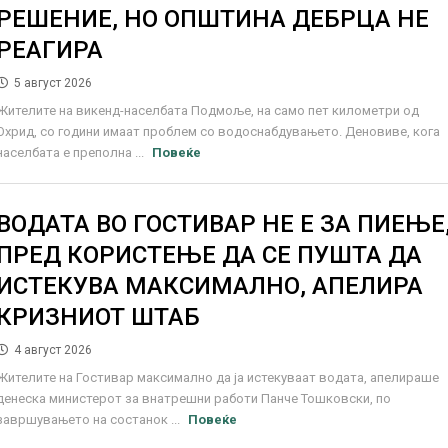
РЕШЕНИЕ, НО ОПШТИНА ДЕБРЦА НЕ
РЕАГИРА
5 август 2026
Жителите на викенд-населбата Подмоље, на само пет километри од
Охрид, со години имаат проблем со водоснабдувањето. Деновиве, кога
населбата е преполна ...
Повеќе
ВОДАТА ВО ГОСТИВАР НЕ Е ЗА ПИЕЊЕ
ПРЕД КОРИСТЕЊЕ ДА СЕ ПУШТА ДА
ИСТЕКУВА МАКСИМАЛНО, АПЕЛИРА
КРИЗНИОТ ШТАБ
4 август 2026
Жителите на Гостивар максимално да ја истекуваат водата, апелираше
денеска министерот за внатрешни работи Панче Тошковски, по
завршувањето на состанок ...
Повеќе