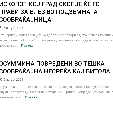
ИСКОПОТ КОЈ ГРАД СКОПЈЕ ЌЕ ГО
ПРАВИ ЗА ВЛЕЗ ВО ПОДЗЕМНАТА
СООБРАЌАЈНИЦА
6 август 2026
Станарите и сопствениците на деловни простори од станбениот компле
на улица Антон Попов 1, стравуваат дека нивната зграда може да се урн
поради гра ...
Повеќе
ОСУММИНА ПОВРЕДЕНИ ВО ТЕШКА
СООБРАЌАЈНА НЕСРЕЌА КАЈ БИТОЛА
5 август 2026
Осум лица се повредени во тешка сообраќајна несреќа која утрово се
случи на патот од излезот на Битола кон Прилеп. Повредените патници 
пренесени во ...
Повеќе