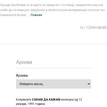
Поради проблеми со водата за пиење во Гостивар, пациентите кај кои
треба да се извршат хируршки и гинеколошки интервенции се носат во
Клиничката болни ...
Повеќе
10
/ 12949 НАПИ
Архива
Архива
Колумната
САКАМ ДА КАЖАМ
излегува од 12
јануари, 1991 година