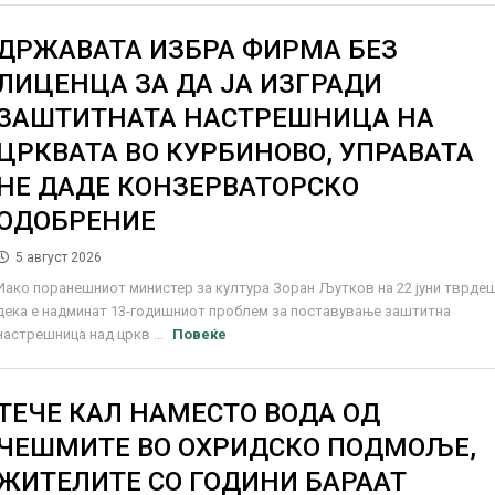
ДРЖАВАТА ИЗБРА ФИРМА БЕЗ
ЛИЦЕНЦА ЗА ДА ЈА ИЗГРАДИ
ЗАШТИТНАТА НАСТРЕШНИЦА НА
ЦРКВАТА ВО КУРБИНОВО, УПРАВАТА
НЕ ДАДЕ КОНЗЕРВАТОРСКО
ОДОБРЕНИЕ
5 август 2026
Иако поранешниот министер за култура Зоран Љутков на 22 јуни тврде
дека е надминат 13-годишниот проблем за поставување заштитна
настрешница над цркв ...
Повеќе
ТЕЧЕ КАЛ НАМЕСТО ВОДА ОД
ЧЕШМИТЕ ВО ОХРИДСКО ПОДМОЉЕ,
ЖИТЕЛИТЕ СО ГОДИНИ БАРААТ