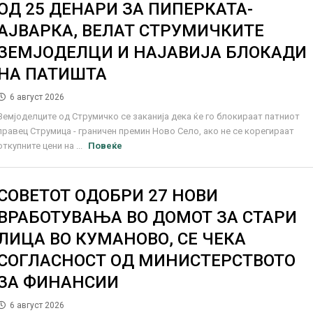
ОД 25 ДЕНАРИ ЗА ПИПЕРКАТА-
АЈВАРКА, ВЕЛАТ СТРУМИЧКИТЕ
ЗЕМЈОДЕЛЦИ И НАЈАВИЈА БЛОКАДИ
НА ПАТИШТА
6 август 2026
Земјоделците од Струмичко се заканија дека ќе го блокираат патниот
правец Струмица - граничен премин Ново Село, ако не се корегираат
откупните цени на ...
Повеќе
СОВЕТОТ ОДОБРИ 27 НОВИ
ВРАБОТУВАЊА ВО ДОМОТ ЗА СТАРИ
ЛИЦА ВО КУМАНОВО, СЕ ЧЕКА
СОГЛАСНОСТ ОД МИНИСТЕРСТВОТО
ЗА ФИНАНСИИ
6 август 2026