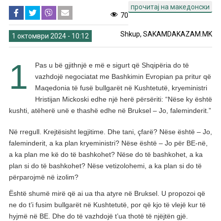
прочитај на македонски
70
Shkup, SAKAMDAKAZAM.MK
1 октомври 2024 - 10:12
1
Pas u bë gjithnjë e më e sigurt që Shqipëria do të
vazhdojë negociatat me Bashkimin Evropian pa pritur që
Maqedonia të fusë bullgarët në Kushtetutë, kryeministri
Hristijan Mickoski edhe një herë përsëriti: “Nëse ky është
kushti, atëherë unë e thashë edhe në Bruksel – Jo, faleminderit.”
Në rregull. Krejtësisht legjitime. Dhe tani, çfarë? Nëse është – Jo,
faleminderit, a ka plan kryeministri? Nëse është – Jo për BE-në,
a ka plan me kë do të bashkohet? Nëse do të bashkohet, a ka
plan si do të bashkohet? Nëse vetizolohemi, a ka plan si do të
përparojmë në izolim?
Është shumë mirë që ai ua tha atyre në Bruksel. U propozoi që
ne do t’i fusim bullgarët në Kushtetutë, por që kjo të vlejë kur të
hyjmë në BE. Dhe do të vazhdojë t’ua thotë të njëjtën gjë.