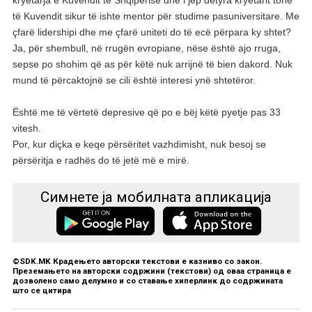
kryetarja e Kuvendit të Shqipërisë dhe i jep detyra kryetarit tonë
të Kuvendit sikur të ishte mentor për studime pasuniversitare. Me
çfarë lidershipi dhe me çfarë uniteti do të ecë përpara ky shtet?
Ja, për shembull, në rrugën evropiane, nëse është ajo rruga,
sepse po shohim që as për këtë nuk arrijnë të bien dakord. Nuk
mund të përcaktojnë se cili është interesi ynë shtetëror.
Është me të vërtetë depresive që po e bëj këtë pyetje pas 33
vitesh.
Por, kur diçka e keqe përsëritet vazhdimisht, nuk besoj se
përsëritja e radhës do të jetë më e mirë.
Симнете ја мобилната апликација
©SDK.MK Крадењето авторски текстови е казниво со закон.
Преземањето на авторски содржини (текстови) од оваа страница е
дозволено само делумно и со ставање хиперлинк до содржината
што се цитира