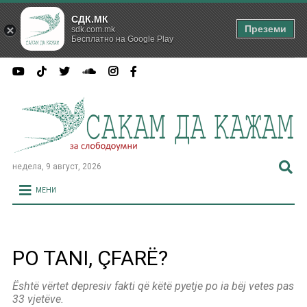
СДК.МК
Преземи
sdk.com.mk
Бесплатно на Google Play
недела, 9 август, 2026
МЕНИ
PO TANI, ÇFARË?
Është vërtet depresiv fakti që këtë pyetje po ia bëj vetes pas
33 vjetëve.