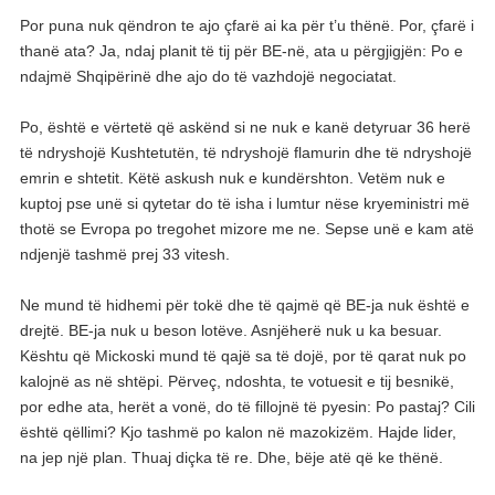
Por puna nuk qëndron te ajo çfarë ai ka për t’u thënë. Por, çfarë i
thanë ata? Ja, ndaj planit të tij për BE-në, ata u përgjigjën: Po e
ndajmë Shqipërinë dhe ajo do të vazhdojë negociatat.
Po, është e vërtetë që askënd si ne nuk e kanë detyruar 36 herë
të ndryshojë Kushtetutën, të ndryshojë flamurin dhe të ndryshojë
emrin e shtetit. Këtë askush nuk e kundërshton. Vetëm nuk e
kuptoj pse unë si qytetar do të isha i lumtur nëse kryeministri më
thotë se Evropa po tregohet mizore me ne. Sepse unë e kam atë
ndjenjë tashmë prej 33 vitesh.
Ne mund të hidhemi për tokë dhe të qajmë që BE-ja nuk është e
drejtë. BE-ja nuk u beson lotëve. Asnjëherë nuk u ka besuar.
Kështu që Mickoski mund të qajë sa të dojë, por të qarat nuk po
kalojnë as në shtëpi. Përveç, ndoshta, te votuesit e tij besnikë,
por edhe ata, herët a vonë, do të fillojnë të pyesin: Po pastaj? Cili
është qëllimi? Kjo tashmë po kalon në mazokizëm. Hajde lider,
na jep një plan. Thuaj diçka të re. Dhe, bëje atë që ke thënë.