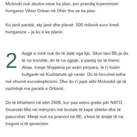
Mickoski nuk zbulon nëse ka plan, por prandaj kryeministri
hungarez Viktor Orban në Ohër tha se ka plan.
Ku janë paratë, aty janë dhe planet. 500 milionë euro kredi
hungareze – ja ku e ke planin.
2
Asgjë e mirë nuk do të dalë nga kjo. Sikur tani BE-ja do
të na tronditë, do të na zgjojë, e pastaj do të themi:
Ahaa, meqë Shqipëria po ecën përpara, le t’i fusim
bullgarët në Kushtetutë që nesër. Do të forcohet edhe
më shumë euroskepticizmi. Dhe do t’i japë alibi Mickoskit që të
vazhdojë me paratë e Orbanit.
Do të kthehemi në vitin 2008, kur pas vetos greke për NATO,
Gruevski filloi në mënyrën më brutale të kapë shtetin dhe të
pasurohet. Meqë nuk na pranoni në BE, s’keni të drejtë të na
tregoni si të qeverisim.