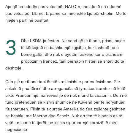
Ajo që na ndodhi pas vetos për NATO-n, tani do të na ndodhë
pas vetos për BE-në. E pamë sa mirë ishte kjo për shtetin. Me të
njëjtën parti në pushtet.
3
Dhe LSDM-ja feston. Në vend që të thonë, prisni, hajde
të kërkojmë së bashku një zgjidhje, kur tashmë ne e
bëmë gafën dhe nuk e pyetëm askënd kur e pranuam
propozimin francez, tani përhapin histeri se shteti do të
dështojë.
Çdo gjë që thonë tani është krejtësisht e parëndësishme. Për
shkak të paaftësisë dhe arrogancës së tyre, kemi arritur në këtë
pikë. Pranuan një marrëveshje që nuk mund ta zbatonin. Deri në
fund pretenduan se kishin shumicë në Kuvend për të ndryshuar
Kushtetutën. Flinin të sigurt se Amerika do t’ua zgjidhte çështjen
së bashku me Macron dhe Scholz. Nuk arritën të bindnin as të
vetët, e jo më të tjerët, se kishin siguruar një kornizë të mirë
negociuese.