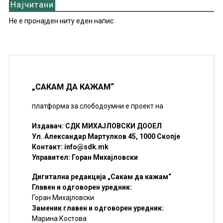
Најчитани
Не е пронајден ниту еден напис
„САКАМ ДА КАЖАМ“
платформа за слободоумни е проект на
Издавач: СДК МИХАЈЛОВСКИ ДООЕЛ
Ул. Александар Мартулков 45, 1000 Скопје
Контакт:
info@sdk.mk
Управител: Горан Михајловски
Дигитална редакција „Сакам да кажам“
Главен и одговорен уредник:
Горан Михајловски
Заменик главен и одговорен уредник:
Марина Костова