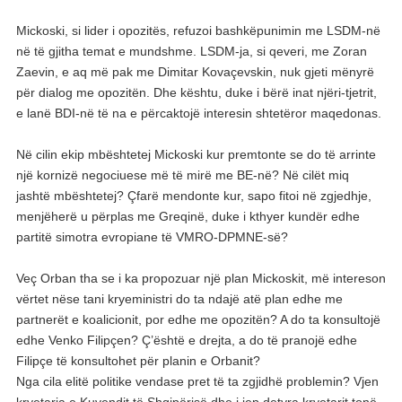
Mickoski, si lider i opozitës, refuzoi bashkëpunimin me LSDM-në
në të gjitha temat e mundshme. LSDM-ja, si qeveri, me Zoran
Zaevin, e aq më pak me Dimitar Kovaçevskin, nuk gjeti mënyrë
për dialog me opozitën. Dhe kështu, duke i bërë inat njëri-tjetrit,
e lanë BDI-në të na e përcaktojë interesin shtetëror maqedonas.
Në cilin ekip mbështetej Mickoski kur premtonte se do të arrinte
një kornizë negociuese më të mirë me BE-në? Në cilët miq
jashtë mbështetej? Çfarë mendonte kur, sapo fitoi në zgjedhje,
menjëherë u përplas me Greqinë, duke i kthyer kundër edhe
partitë simotra evropiane të VMRO-DPMNE-së?
Veç Orban tha se i ka propozuar një plan Mickoskit, më intereson
vërtet nëse tani kryeministri do ta ndajë atë plan edhe me
partnerët e koalicionit, por edhe me opozitën? A do ta konsultojë
edhe Venko Filipçen? Ç’është e drejta, a do të pranojë edhe
Filipçe të konsultohet për planin e Orbanit?
Nga cila elitë politike vendase pret të ta zgjidhë problemin? Vjen