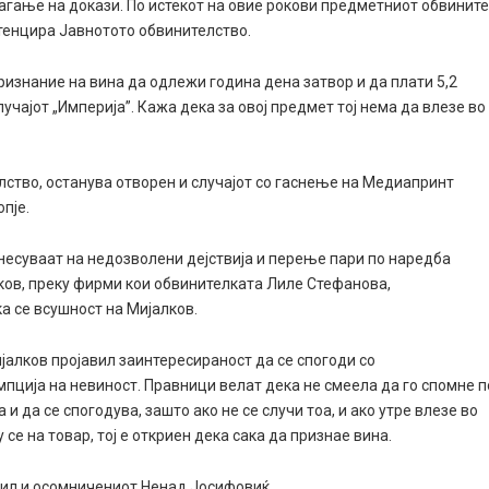
агање на докази. По истекот на овие рокови предметниот обвинит
отенцира Јавнотото обвинителство.
признание на вина да одлежи година дена затвор и да плати 5,2
учајот „Империја”. Кажа дека за овој предмет тој нема да влезе во
ство, останува отворен и случајот со гаснење на Медиапринт
пје.
днесуваат на недозволени дејствија и перење пари по наредба
ков, преку фирми кои обвинителката Лиле Стефанова,
а се всушност на Мијалков.
ијалков пројавил заинтересираност да се спогоди со
мпција на невиност. Правници велат дека не смеела да го спомне п
 да се спогодува, зашто ако не се случи тоа, и ако утре влезе во
 се на товар, тој е откриен дека сака да признае вина.
дил и осомничениот Ненад Јосифовиќ.