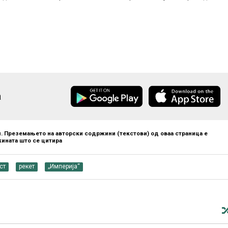
а
. Преземањето на авторски содржини (текстови) од оваа страница е
ината што се цитира
ст
рекет
„Империја“