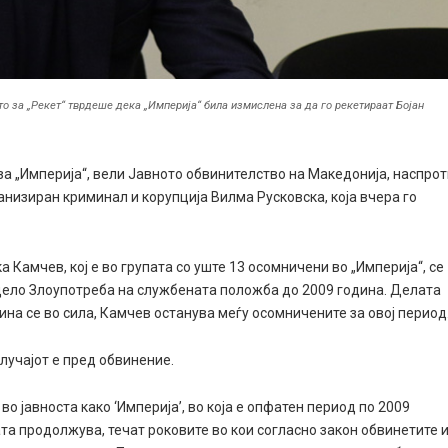
то за „Рекет“ тврдеше дека „Империја“ била измислена за да го рекетираат Бојан
а „Империја“, вели Јавното обвинителство на Македонија, наспро
низиран криминал и корупција Вилма Русковска, која вчера го
 Камчев, кој е во групата со уште 13 осомничени во „Империја“, се
 дело Злоупотреба на службената положба до 2009 година. Делата
дина се во сила, Камчев останува меѓу осомничените за овој период
случајот е пред обвинение.
о јавноста како ‘Империја’, во која е опфатен период по 2009
ата продолжува, течат роковите во кои согласно закон обвинетите 