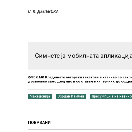
С. К. ДЕЛЕВСКА
Симнете ја мобилната апликациј
©SDK.MK Крадењето авторски текстови е казниво со закон
дозволено само делумно и со ставање хиперлинк до содрж
Македонија
Јордан Камчев
пресумпција на невино
ПОВРЗАНИ