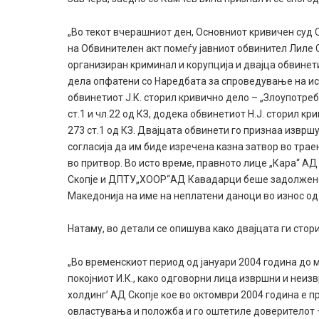
„Во текот вчерашниот ден, Основниот кривичен суд
на Обвинителен акт помеѓу јавниот обвинител Лиле
организиран криминал и корупција и двајца обвинет
дела опфатени со Наредбата за спроведување на ист
обвинетиот Ј.К. сторил кривично дело – „Злоупотреб
ст.1 и чл.22 од КЗ, додека обвинетиот Н.Ј. сторил к
273 ст.1 од КЗ. Двајцата обвинети го признаа изврш
согласија да им биде изречена казна затвор во трае
во притвор. Во исто време, правното лице „Кара“ А
Скопје и ДПТУ„ХООР“АД Кавадарци беше задолжено 
Македонија на име на неплатени даноци во износ од
Натаму, во детали се опишува како двајцата ги стори
„Во временскиот период од јануари 2004 година до ма
покојниот И.К., како одговорни лица извршни и неи
холдинг’ АД Скопје кое во октомври 2004 година е 
овластувања и положба и го оштетиле доверителот –