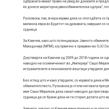
одбраната имаат право на увид во доказите и предл
ќе донесе мериторна јавнообвинителска одлука“, п
Русковска, пак, вчера изјави дека со спогодбата со 
милиона евра во Буџетот на државата, завршил со сл
судница.
За Камчев, како што потенцираше Јавното обвинител
Македонија (МПМ), кој првично е пријавен во ОЈО Ско
Дејствијата на Камчев од 2009 до 2018 година се о
наводно на осомничениот во „Империја“ Сашо Мијал
истражителите и економските вештаци утврдиле дек
Без оглед што и како утврдиле, со изјавата дека и М
обвинителството, Русковска ја стопи неговата пресу
име Сашо Мијалков дека сакал наводно да преговара и
судница да се брани дека не ги сторил делата што му
Завчера, заедно со Камчев вина признал и се спого