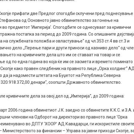
 Скопје прифати две Предлог спогодби склучени пред поднесување
 Стефанова од Основното јавно обвинителство за гонење на
и во предметот ‘Империја’. Спогодбите се однесуваат за кривични
ражна постапка за период до 2009 година. Со опишаните дејствиј
а на службената положба и овластување“ од чл.353 ст.4 вв ст.3 и
ривично дело ,,Перење пари и други приноси од казниво дело“ од чл
увањето на кривичните дела што им се ставаат на товар и се
ње од по една година во која ќе им се засмета и времето поминато
Д Скопје како правен следбеник на правното лице „Орка холдинг“ А
да ја надомести штетата на Буџетот на Република Северна
 320.918.372,00 денари“, соопшти Државното обвинителство.
ле кривичните дела за овој дел од „Империја“, до 2009 година:
рт 2006 година обвинетиот Ј.К. заедно со обвинетите К.К.С. и З.А. 
звршни членови на Одборот на директори во правното лице ‘Орка
преименувано во ДПТУ ‘ХООР’ АД Кавадарци, ги искористиле своит
 Министерството за финансии – Управа за јавни приходи Скопје, з