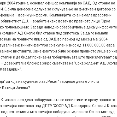
нуари 2004 година, основал оф-шор компанија во САД. Од страна на
иот И.К. била донесена одлука за склучување на фиктивен договор со
нфекција – воени униформи. Компанијата која немала вработени
 обвинетиот Д.Ј. – вработен како возач во правното лице ‘Орка
 како полномошник. Заради наводно обезбедување дека униформит
 холдинг’ АД Скопје бил ставен под хипотека. За да го намали
. во име на правното лице од САД во период од месец мај 2004
твувал невистинити фактури со вкупен износ од 11.000.000,00 евра
а како вистинити. Овие фактури биле основа правното лице во чи
постапки и да бидат признаени побарувањата што произлегуваат о
 – доверител ја блокира жиро сметката на ‘Орка холдинг’ АД Скопј
 Кавадарци“.
а“ за која на судењето за „Рекет“ тврдеше дека e „чиста
 и Катица Јанева?
Ј.К. иако знаел дека побарувањата се невистинити преку правното
 стечајна постапка над ДПТУ ’ХООР’АД Кавадарци. Со тоа Ј.К. ка
л поднел невистинито стечајно побарување, по што Основниот суд