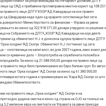
 одобрил планот за реорганизација на стечајниот должник ДПТУ
о лице од САД е прибавена противправна имотна корист од 108.251
 на правното лице ДПТУ’ХООР’АД Кавадарци на кое правен
це од Швајцарија каде еден од крајните сопственици бил сега
, па доверителот Министерството за финансии – Управа за јавни
увањето во износ од 322.918.371,00 денари утврдено со решение 
дница на Собранието на ДПТУ„ХООР“АД Кавадарци на која двете
пувани од обвинетиот Н.Ј. е донесена одлука правното лице ДПТУ
Орка холдинг’АД Скопје. Обвинетиот Н.Ј. поттикнат од сега
ца – сопственици на капиталот, во јули 2007 година, иако знаел де
авени со кривично дело – Злоупотреба на службената положба и
пoпродажба. За износ од 21.588.000,00 денари на правно лице од
 а правното лице било преименувано во Евро балкан груп. Во авгус
ото лице ‘Орка холдинг’ АД Скопје за износ од 61.380.000,00
септември истата година е преименувано во ‘Кара’АД Скопје со што
наведува Обвинителството.
ник на правното лице „Орка холдинг“ АД Скопје и на
претходно дадена сметка и износ од страна на ОЈО за гонење на
д 5,2 милиони евра на сметката на Управата за јавни приходи.