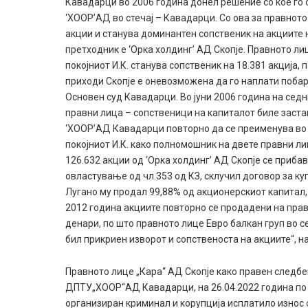
Кавадарци во 2006 година донел решение со кое го
‘ХООР’АД во стечај – Кавадарци. Со ова за правнот
акции и станува доминантен сопственик на акциите
претходник е ‘Орка холдинг’ АД Скопје. Правното ли
покојниот И.К. станува сопственик на 18.381 акција
приходи Скопје е оневозможена да го наплати побар
Основен суд Кавадарци. Во јуни 2006 година на се
правни лица – сопственици на капиталот биле заста
‘ХООР’АД Кавадарци повторно да се преименува во ‘
покојниот И.К. како полномошник на двете правни ли
126.632 акции од ‘Орка холдинг’ АД Скопје се приб
овластување од чл.353 од КЗ, склучил договор за ку
Лугано му продал 99,88% од акционерскиот капитал,
2012 година акциите повторно се продадени на правн
денари, по што правното лице Евро балкан груп во 
бил прикриен изворот и сопственоста на акциите“, 
Правното лице „Кара“ АД Скопје како правен следбе
ДПТУ„ХООР“АД Кавадарци, на 26.04.2022 година по 
организиран криминал и корупција исплатило износ о