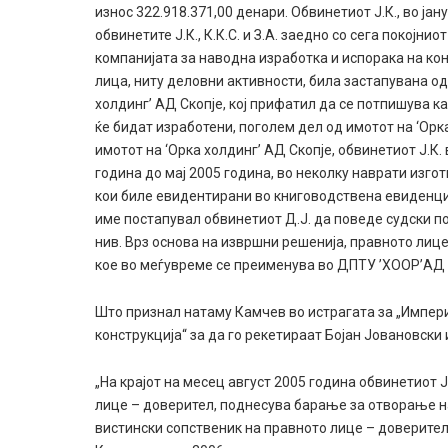
износ 322.918.371,00 денари. Обвинетиот Ј.К., во ја
обвинетите Ј.К., К.К.С. и З.А. заедно со сега покојн
компанијата за наводна изработка и испорака на ко
лица, ниту деловни активности, била застапувана од
холдинг’ АД Скопје, кој прифатил да се потпишува
ќе бидат изработени, поголем дел од имотот на ‘Орка
имотот на ‘Орка холдинг’ АД Скопје, обвинетиот Ј.К
година до мај 2005 година, во неколку наврати изго
кои биле евидентирани во книговодствена евиденциј
име постапувал обвинетиот Д.Ј. да поведе судски 
нив. Врз основа на извршни решенија, правното лице
кое во меѓувреме се преименува во ДПТУ ’ХООР’АД
Што признал натаму Камчев во истрагата за „Империј
конструкција“ за да го рекетираат Бојан Јовановски
„На крајот на месец август 2005 година обвинетиот 
лице – доверител, поднесува барање за отворање на
вистински сопственик на правното лице – доверите