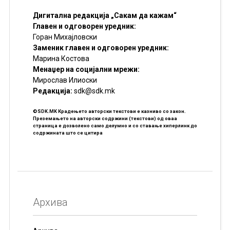
Дигитална редакција „Сакам да кажам“
Главен и одговорен уредник:
Горан Михајловски
Заменик главен и одговорен уредник:
Марина Костова
Менаџер на социјални мрежи:
Мирослав Илиоски
Редакцијa:
sdk@sdk.mk
©SDK.MK Крадењето авторски текстови е казниво со закон.
Преземањето на авторски содржини (текстови) од оваа
страница е дозволено само делумно и со ставање хиперлинк до
содржината што се цитира
Архива