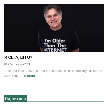
И СЕГА, ШТО?
27 септември 2024
Стварно е депресивно што ова прашање си го поставувам после
33 години. ...
Повеќе
Најчитани