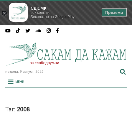
СДК.МК
Преземи
sdk.com.mk
Бесплатно на Google Play
недела, 9 август, 2026
МЕНИ
Таг:
2008