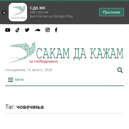
СДК.МК
Преземи
sdk.com.mk
Бесплатно на Google Play
понеделник, 10 август, 2026
МЕНИ
Таг:
човечиња