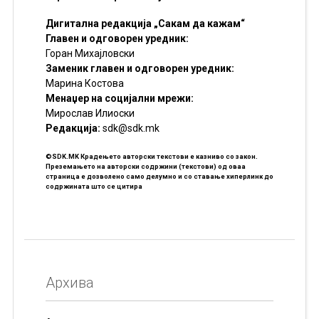
Дигитална редакција „Сакам да кажам“
Главен и одговорен уредник:
Горан Михајловски
Заменик главен и одговорен уредник:
Марина Костова
Менаџер на социјални мрежи:
Мирослав Илиоски
Редакцијa:
sdk@sdk.mk
©SDK.MK Крадењето авторски текстови е казниво со закон.
Преземањето на авторски содржини (текстови) од оваа
страница е дозволено само делумно и со ставање хиперлинк до
содржината што се цитира
Архива