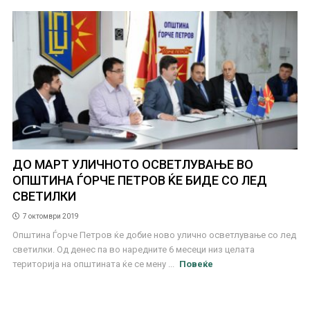
ДО МАРТ УЛИЧНОТО ОСВЕТЛУВАЊЕ ВО
ОПШТИНА ЃОРЧЕ ПЕТРОВ ЌЕ БИДE СО ЛЕД
СВЕТИЛКИ
7 октомври 2019
Општина Ѓорче Петров ќе добие ново улично осветлување со лед
светилки. Од денес па во наредните 6 месеци низ целата
територија на општината ќе се мену ...
Повеќе