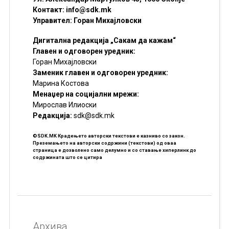
Контакт:
info@sdk.mk
Управител: Горан Михајловски
Дигитална редакција „Сакам да кажам“
Главен и одговорен уредник:
Горан Михајловски
Заменик главен и одговорен уредник:
Марина Костова
Менаџер на социјални мрежи:
Мирослав Илиоски
Редакцијa:
sdk@sdk.mk
©SDK.MK Крадењето авторски текстови е казниво со закон.
Преземањето на авторски содржини (текстови) од оваа
страница е дозволено само делумно и со ставање хиперлинк до
содржината што се цитира
Архива