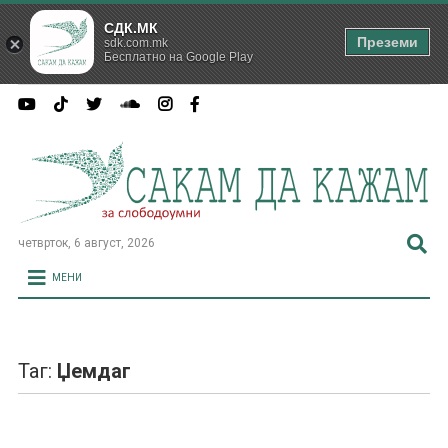
СДК.МК
Преземи
sdk.com.mk
Бесплатно на Google Play
четврток, 6 август, 2026
МЕНИ
Таг:
Џемдаг