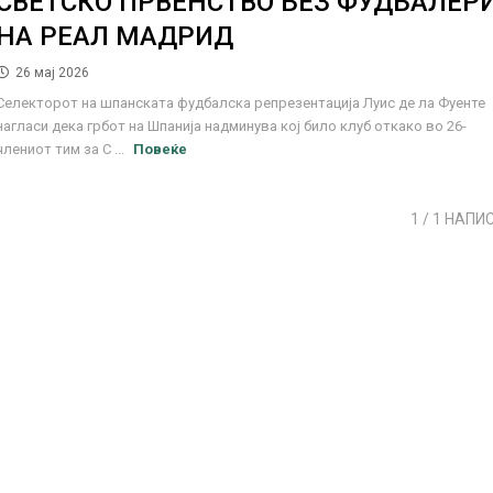
СВЕТСКО ПРВЕНСТВО БЕЗ ФУДБАЛЕР
НА РЕАЛ МАДРИД
26 мај 2026
Селекторот на шпанската фудбалска репрезентација Луис де ла Фуенте
нагласи дека грбот на Шпанија надминува кој било клуб откако во 26-
члениот тим за С ...
Повеќе
1
/ 1 НАПИ