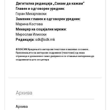
Дигитална редакција „Сакам да кажам“
Главен и одговорен уредник:
Горан Михајловски
Заменик главен и одговорен уредник:
Марина Костова
Менаџер на социјални мрежи:
Мирослав Илиоски
Редакцијa:
sdk@sdk.mk
©SDK.MK Крадењето авторски текстови е казниво со закон.
Преземањето на авторски содржини (текстови) од оваа
страница е дозволено само делумно и со ставање хиперлинк до
содржината што се цитира
Архива
Архива