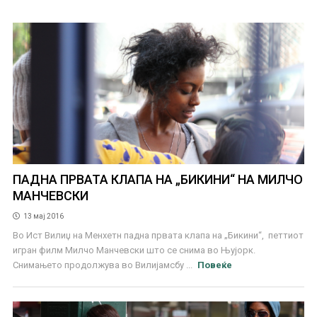
ПАДНА ПРВАТА КЛАПА НА „БИКИНИ“ НА МИЛЧО
МАНЧЕВСКИ
13 мај 2016
Во Ист Вилиџ на Менхетн падна првата клапа на „Бикини“, петтиот
игран филм Милчо Манчевски што се снима во Њујорк.
Снимањето продолжува во Вилијамсбу ...
Повеќе