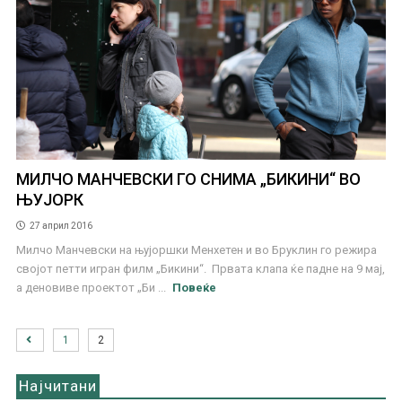
МИЛЧО МАНЧЕВСКИ ГО СНИМА „БИКИНИ“ ВО
ЊУЈОРК
27 април 2016
Милчо Манчевски на њујоршки Менхетен и во Бруклин го режира
својот петти игран филм „Бикини“. Првата клапа ќе падне на 9 мај,
а деновиве проектот „Би ...
Повеќе
1
2
Најчитани