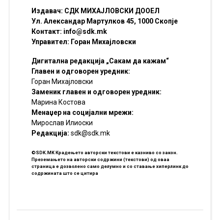
Издавач: СДК МИХАЈЛОВСКИ ДООЕЛ
Ул. Александар Мартулков 45, 1000 Скопје
Контакт:
info@sdk.mk
Управител: Горан Михајловски
Дигитална редакција „Сакам да кажам“
Главен и одговорен уредник:
Горан Михајловски
Заменик главен и одговорен уредник:
Марина Костова
Менаџер на социјални мрежи:
Мирослав Илиоски
Редакцијa:
sdk@sdk.mk
©SDK.MK Крадењето авторски текстови е казниво со закон.
Преземањето на авторски содржини (текстови) од оваа
страница е дозволено само делумно и со ставање хиперлинк до
содржината што се цитира