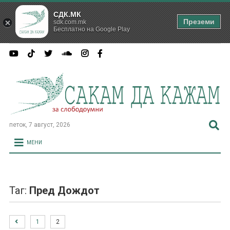
СДК.МК
Преземи
sdk.com.mk
Бесплатно на Google Play
петок, 7 август, 2026
МЕНИ
Таг:
Пред Дождот
1
2