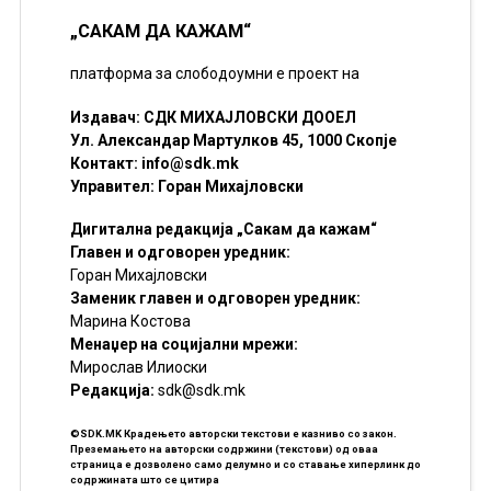
„САКАМ ДА КАЖАМ“
платформа за слободоумни е проект на
Издавач: СДК МИХАЈЛОВСКИ ДООЕЛ
Ул. Александар Мартулков 45, 1000 Скопје
Контакт:
info@sdk.mk
Управител: Горан Михајловски
Дигитална редакција „Сакам да кажам“
Главен и одговорен уредник:
Горан Михајловски
Заменик главен и одговорен уредник:
Марина Костова
Менаџер на социјални мрежи:
Мирослав Илиоски
Редакцијa:
sdk@sdk.mk
©SDK.MK Крадењето авторски текстови е казниво со закон.
Преземањето на авторски содржини (текстови) од оваа
страница е дозволено само делумно и со ставање хиперлинк до
содржината што се цитира