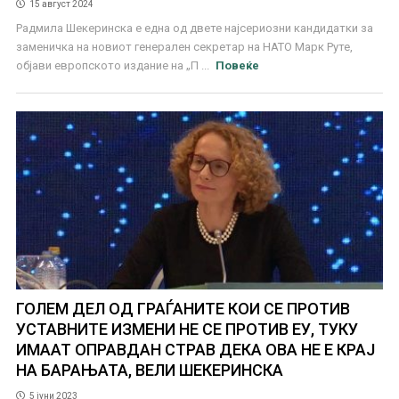
15 август 2024
Радмила Шекеринска е една од двете најсериозни кандидатки за
заменичка на новиот генерален секретар на НАТО Марк Руте,
објави европското издание на „П ...
Повеќе
ГОЛЕМ ДЕЛ ОД ГРАЃАНИТЕ КОИ СЕ ПРОТИВ
УСТАВНИТЕ ИЗМЕНИ НЕ СЕ ПРОТИВ ЕУ, ТУКУ
ИМААТ ОПРАВДАН СТРАВ ДЕКА ОВА НЕ Е КРАЈ
НА БАРАЊАТА, ВЕЛИ ШЕКЕРИНСКА
5 јуни 2023