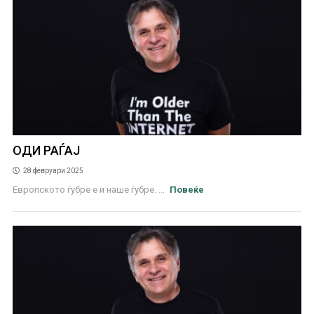
ОДИ РАЃАЈ
28 февруари 2025
Европското ѓубре е и наше ѓубре. ...
Повеќе