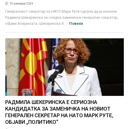
19 ноември 2024
Генералниот секретар на НАТО Марк Руте одлучи да ја назначи
Радмила Шекеринска за следна заменичка-генерален секретар,
објави Алијансата. Шеќеринска б ...
Повеќе
РАДМИЛА ШЕКЕРИНСКА Е СЕРИОЗНА
КАНДИДАТКА ЗА ЗАМЕНИЧКА НА НОВИОТ
ГЕНЕРАЛЕН СЕКРЕТАР НА НАТО МАРК РУТЕ,
ОБЈАВИ „ПОЛИТИКО“