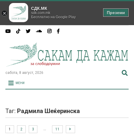
СДК.МК
Преземи
sdk.com.mk
Бесплатно на Google Play
сабота, 8 август, 2026
МЕНИ
Таг:
Радмила Шеќеринска
…
1
2
3
11