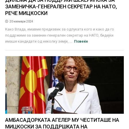
ЗАМЕНИЧКА-ГЕНЕРАЛЕН СЕКРЕТАР НА НАТО,
РЕЧЕ МИЦКОСКИ
20 ноември 2024
Kако Влада, имавме предизвик за одлуката кого и како да го
поддржиме за заменик-генерален секретар на НАТО, бидејќи
имаше кандидати од неколку земји, ...
Повеќе
АМБАСАДОРКАТА АГЕЛЕР МУ ЧЕСТИТАШЕ НА
МИЦКОСКИ ЗА ПОДДРШКАТА НА