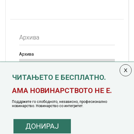
Архива
Архива
ЧИТАЊЕТО Е БЕСПЛАТНО.
Колумната
САКАМ ДА КАЖАМ
излегува од 12
АМА НОВИНАРСТВОТО НЕ Е.
јануари, 1991 година
Поддржете го слободното, независно, професионално
новинарство. Новинарство со интегритет.
ДОНИРАЈ