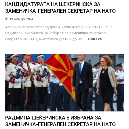
КАНДИДАТУРАТА НА ШЕКЕРИНСКА ЗА
ЗАМЕНИЧКА-ГЕНЕРАЛЕН СЕКРЕТАР НА НАТО
19 ноември 2024
Американската амбасадорка Анџела Агелер ѝ честиташе на
Радмила Шекеринска на изборот за заменичка-генерален
секретар на НАТО, а честитка упати и до Вл ...
Повеќе
РАДМИЛА ШЕЌЕРИНСКА Е ИЗБРАНА ЗА
ЗАМЕНИЧКА-ГЕНЕРАЛЕН СЕКРЕТАР НА НАТО