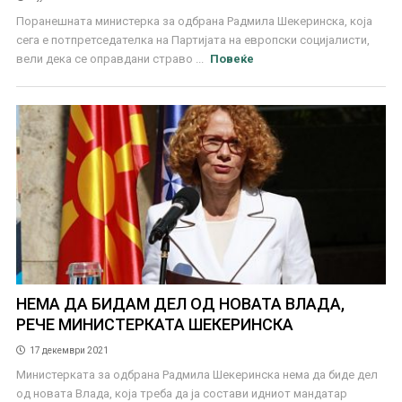
Поранешната министерка за одбрана Радмила Шекеринска, која
сега е потпретседателка на Партијата на европски социјалисти,
вели дека се оправдани страво ...
Повеќе
НЕМА ДА БИДАМ ДЕЛ ОД НОВАТА ВЛАДА,
РЕЧЕ МИНИСТЕРКАТА ШЕКЕРИНСКА
17 декември 2021
Министерката за одбрана Радмила Шекеринска нема да биде дел
од новата Влада, која треба да ја состави идниот мандатар