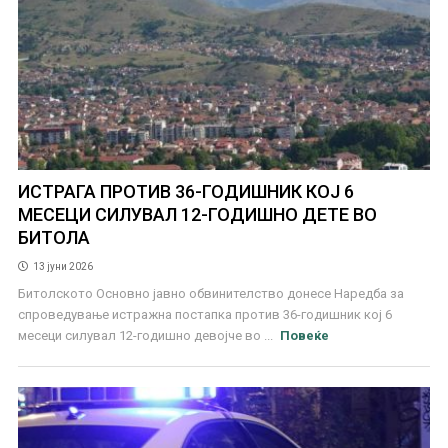
ИСТРАГА ПРОТИВ 36-ГОДИШНИК КОЈ 6
МЕСЕЦИ СИЛУВАЛ 12-ГОДИШНО ДЕТЕ ВО
БИТОЛА
13 јуни 2026
Битолското Основно јавно обвинителство донесе Наредба за
спроведување истражна постапка против 36-годишник кој 6
месеци силувал 12-годишно девојче во ...
Повеќе