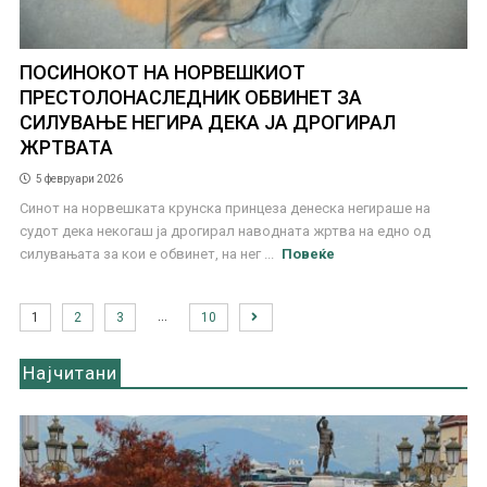
ПОСИНОКОТ НА НОРВЕШКИОТ
ПРЕСТОЛОНАСЛЕДНИК ОБВИНЕТ ЗА
СИЛУВАЊЕ НЕГИРА ДЕКА ЈА ДРОГИРАЛ
ЖРТВАТА
5 февруари 2026
Синот на норвешката крунска принцеза денеска негираше на
судот дека некогаш ја дрогирал наводната жртва на едно од
силувањата за кои е обвинет, на нег ...
Повеќе
…
1
2
3
10
Најчитани