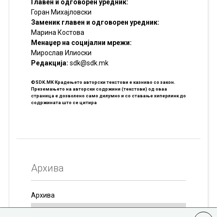
Главен и одговорен уредник:
Горан Михајловски
Заменик главен и одговорен уредник:
Марина Костова
Менаџер на социјални мрежи:
Мирослав Илиоски
Редакцијa:
sdk@sdk.mk
©SDK.MK Крадењето авторски текстови е казниво со закон.
Преземањето на авторски содржини (текстови) од оваа
страница е дозволено само делумно и со ставање хиперлинк до
содржината што се цитира
Архива
Архива