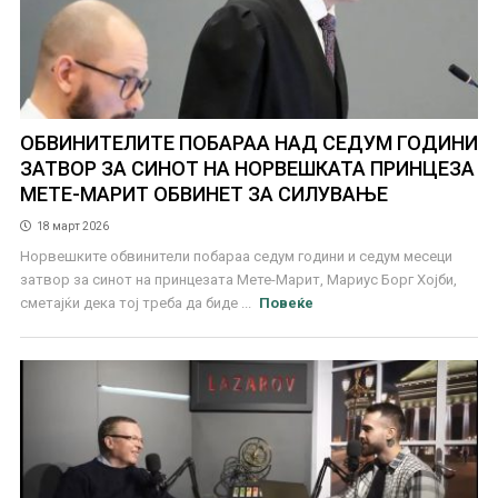
ОБВИНИТЕЛИТЕ ПОБАРАА НАД СЕДУМ ГОДИНИ
ЗАТВОР ЗА СИНОТ НА НОРВЕШКАТА ПРИНЦЕЗА
МЕТЕ-МАРИТ ОБВИНЕТ ЗА СИЛУВАЊЕ
18 март 2026
Норвешките обвинители побараа седум години и седум месеци
затвор за синот на принцезата Мете-Марит, Мариус Борг Хојби,
сметајќи дека тој треба да биде ...
Повеќе