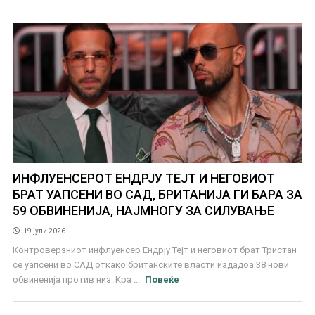
ИНФЛУЕНСЕРОТ ЕНДРЈУ ТЕЈТ И НЕГОВИОТ
БРАТ УАПСЕНИ ВО САД, БРИТАНИЈА ГИ БАРА ЗА
59 ОБВИНЕНИЈА, НАЈМНОГУ ЗА СИЛУВАЊЕ
19 јули 2026
Контроверзниот инфлуенсер Ендрју Тејт и неговиот брат Тристан
се уапсени во САД откако британските власти издадоа 38 нови
обвиненија против низ. Кра ...
Повеќе