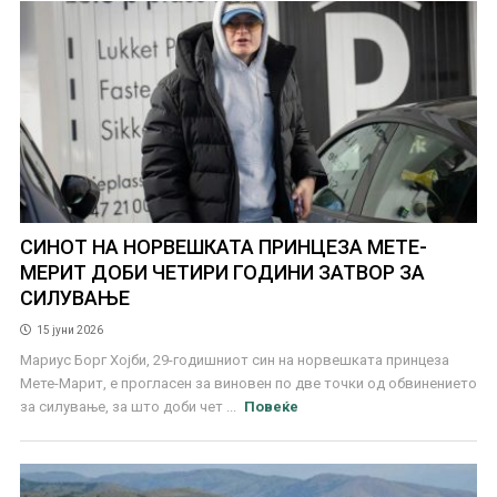
СИНОТ НА НОРВЕШКАТА ПРИНЦЕЗА МЕТЕ-
МЕРИТ ДОБИ ЧЕТИРИ ГОДИНИ ЗАТВОР ЗА
СИЛУВАЊЕ
15 јуни 2026
Мариус Борг Хојби, 29-годишниот син на норвешката принцеза
Мете-Марит, е прогласен за виновен по две точки од обвинението
за силување, за што доби чет ...
Повеќе