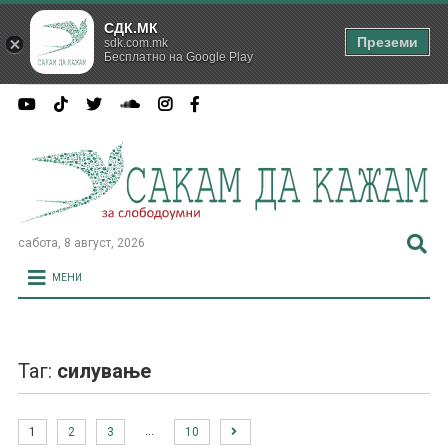
СДК.МК
Преземи
sdk.com.mk
Бесплатно на Google Play
сабота, 8 август, 2026
МЕНИ
Таг:
силување
…
1
2
3
10