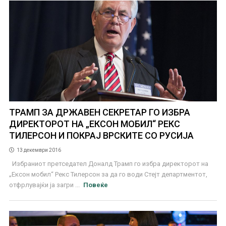
ТРАМП ЗА ДРЖАВЕН СЕКРЕТАР ГО ИЗБРА
ДИРЕКТОРОТ НА „ЕКСОН МОБИЛ“ РЕКС
ТИЛЕРСОН И ПОКРАЈ ВРСКИТЕ СО РУСИЈА
13 декември 2016
Избраниот претседател Доналд Трамп го избра директорот на
„Ексон мобил“ Рекс Тилерсон за да го води Стејт департментот,
отфрлувајќи ја загри ...
Повеќе