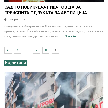
САД ГО ПОВИКУВААТ ИВАНОВ ДА ЈА
ПРЕИСПИТА ОДЛУКАТА ЗА АБОЛИЦИЈА
13 април 2016
Соединетите Американски Држави попладнево го повикаа
претседателот Ѓорге Иванов одново да ја разгледа одлуката и да
му дозволи на Специјалното обвинит ...
Повеќе
…
1
7
8
9
Најчитани