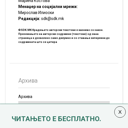
Марина Костова
Менаџер на социјални мрежи:
Мирослав Илиоски
Редакцијa:
sdk@sdk.mk
©SDK.MK Крадењето авторски текстови е казниво со закон.
Преземањето на авторски содржини (текстови) од оваа
страница е дозволено само делумно и со ставање хиперлинк до
содржината што се цитира
Архива
Архива
ЧИТАЊЕТО Е БЕСПЛАТНО.
Колумната
САКАМ ДА КАЖАМ
излегува од 12