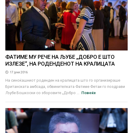
ФАТИМЕ МУ РЕЧЕ НА ЉУБЕ „ДОБРО Е ШТО
ИЗЛЕЗЕ“, НА РОДЕНДЕНОТ НА КРАЛИЦАТА
17 јуни 2016
На синоќашниот роденден на кралицата што го организираше
Британската амбсада, обвинителката Фатиме Фетаи го поздрави
Љубе Бошкоски со зборовите „Добро ...
Повеќе