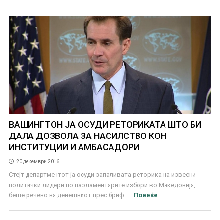
ВАШИНГТОН ЈА ОСУДИ РЕТОРИКАТА ШТО БИ
ДАЛА ДОЗВОЛА ЗА НАСИЛСТВО КОН
ИНСТИТУЦИИ И АМБАСАДОРИ
20 декември 2016
Стејт департментот ја осуди запаливата реторика на извесни
политички лидери по парламентарите избори во Македонија,
беше речено на денешниот прес бриф ...
Повеќе