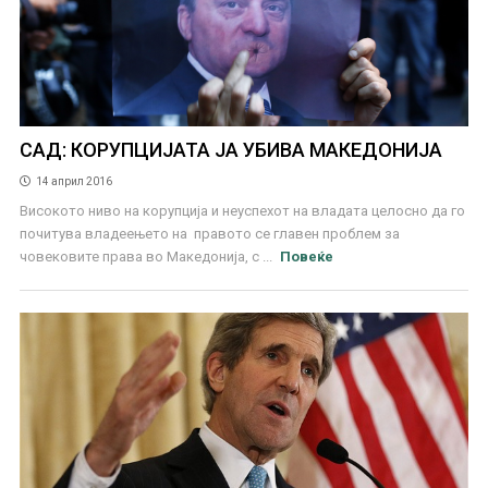
САД: КОРУПЦИЈАТА ЈА УБИВА МАКЕДОНИЈА
14 април 2016
Високото ниво на корупција и неуспехот на владата целосно да го
почитува владеењето на правото се главен проблем за
човековите права во Македонија, с ...
Повеќе