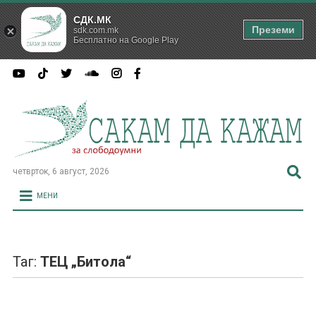
СДК.МК
Преземи
sdk.com.mk
Бесплатно на Google Play
четврток, 6 август, 2026
МЕНИ
Таг:
ТЕЦ „Битола“