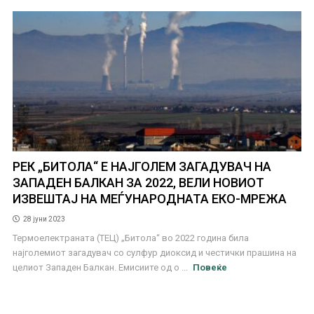
РЕК „БИТОЛА“ E НАЈГОЛЕМ ЗАГАДУВAЧ НА
ЗАПАДЕН БАЛКАН ЗА 2022, ВЕЛИ НОВИОТ
ИЗВЕШТАЈ НА МЕЃУНАРОДНАТА ЕКО-МРЕЖА
28 јуни 2023
Термоелектраната (ТЕЦ) „Битола“ во 2022 година била
најголемиот загадувач со сулфур диоксид и честички прашина на
целиот Западен Балкан. Емисиите од о ...
Повеќе