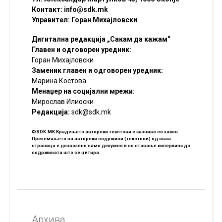
Контакт:
info@sdk.mk
Управител: Горан Михајловски
Дигитална редакција „Сакам да кажам“
Главен и одговорен уредник:
Горан Михајловски
Заменик главен и одговорен уредник:
Марина Костова
Менаџер на социјални мрежи:
Мирослав Илиоски
Редакцијa:
sdk@sdk.mk
©SDK.MK Крадењето авторски текстови е казниво со закон.
Преземањето на авторски содржини (текстови) од оваа
страница е дозволено само делумно и со ставање хиперлинк до
содржината што се цитира
Архива