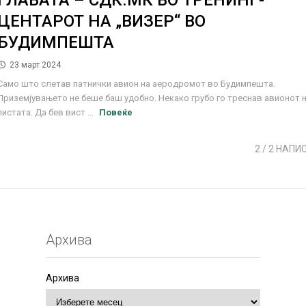
ГЛАВАТА – СДК.МК ВО ТРЕНИНГ-
ЦЕНТАРОТ НА „ВИЗЕР“ ВО
БУДИМПЕШТА
23 март 2024
Само што слетав патнички авион на аеродромот во Будимпешта.
Приземјувањето не беше баш удобно. Некако грубо го треснав авионот 
пистата. Да бев вист ...
Повеќе
2
/ 2 НАПИ
Архива
Архива