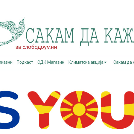
иказни
Подкаст
СДК Магазин
Климатска акција
Сакам да