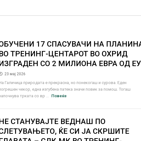
ОБУЧЕНИ 17 СПАСУВАЧИ НА ПЛАНИН
ВО ТРЕНИНГ-ЦЕНТАРОТ ВО ОХРИД
ИЗГРАДЕН СО 2 МИЛИОНА ЕВРА ОД Е
23 мај 2026
На Галичица природата е прекрасна, но понекогаш и сурова. Еден
погрешен чекор, една изгубена патека значи повик за помош. Тогаш
започнува трката со вр ...
Повеќе
НЕ СТАНУВАЈТЕ ВЕДНАШ ПО
СЛЕТУВАЊЕТО, ЌЕ СИ ЈА СКРШИТЕ