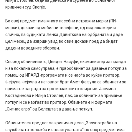
Илија Стоилев, седнаа денеска на судење во Основниот
кривичен суд Скопје.
Во овој предмет има многу посебни истражни мерки (ПИ-
мерки), докази од мобилни телефони, од видеокамери и
слично, па судијката Ленка Давиткова на одбраната ѝ даде
цел месец да изврши увид во овие докази пред да бидат
дадени воведните зборови.
Според обвинението, Џевдет Насуфи, ексминистер за правда
и за локална самоуправа, е првообвинет за давање поткуп за
помош од ИПАРД-програмата и се наоѓа во куќен притвор.
Фејзула Фејзула и неговиот брат Амет Фејзула се обвинети за
примање награда за противзаконито влијание. Јасмина
Костадинова и Илија Стоилев, пак, се обвинети за примање
поткуп и се наоѓаат во притвор. Обвинета е и фирмата
„Сигнас агро“ од Велешта за давање поткуп.
Обвинителен предлог за кривично дело „Злоупотреба на
службената положба и овластувањата“ во овој предмет има