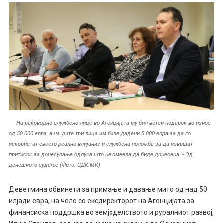
На раководно службено лице во Агенцијата му бил ветен подарок во износ
од 50.000 евра, а на уште три лица им биле дадени 5.000 евра за да го
искористат своето реално влијание и службена положба за да извршат
притисок за донесување одлука што не смеела да биде донесена. - Од
денешното судење (Фото: СДК.МК)
Деветмина обвинети за примање и давање мито од над 50
илјади евра, на чело со ексдиректорот на Агенцијата за
финансиска поддршка во земјоделството и руралниот развој,