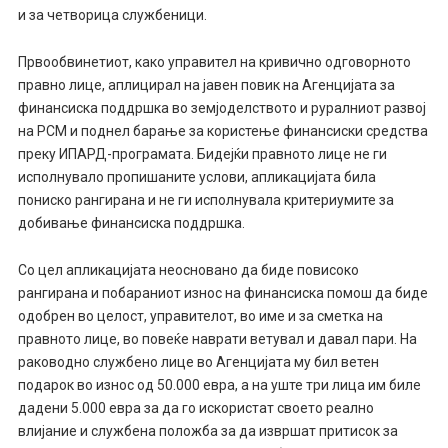
и за четворица службеници.
Првообвинетиот, како управител на кривично одговорното
правно лице, аплицирал на јавен повик на Агенцијата за
финансиска поддршка во земјоделството и руралниот развој
на РСМ и поднел барање за користење финансиски средства
преку ИПАРД-програмата. Бидејќи правното лице не ги
исполнувало пропишаните услови, апликацијата била
пониско рангирана и не ги исполнувала критериумите за
добивање финансиска поддршка.
Со цел апликацијата неосновано да биде повисоко
рангирана и побараниот износ на финансиска помош да биде
одобрен во целост, управителот, во име и за сметка на
правното лице, во повеќе наврати ветувал и давал пари. На
раководно службено лице во Агенцијата му бил ветен
подарок во износ од 50.000 евра, а на уште три лица им биле
дадени 5.000 евра за да го искористат своето реално
влијание и службена положба за да извршат притисок за