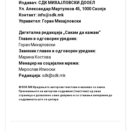
Издавач: СДК МИХАЈЛОВСКИ ДООЕЛ
Ул. Александар Мартулков 45, 1000 Скопје
Контакт:
info@sdk.mk
Управител: Горан Михајловски
Дигитална редакција „Сакам да кажам“
Главен и одговорен уредник:
Горан Михајловски
Заменик главен и одговорен уредник:
Марина Костова
Менаџер на социјални мрежи:
Мирослав Илиоски
Редакцијa:
sdk@sdk.mk
©SDK.MK Крадењето авторски текстови е казниво со закон.
Преземањето на авторски содржини (текстови) од оваа
страница е дозволено само делумно и со ставање хиперлинк до
содржината што се цитира