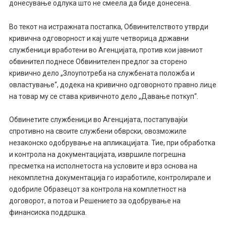
донесување одлука што не смеела да биде донесена.
Во текот на истражната постапка, Обвинителството утврди
кривична одговорност и кај уште четворица државни
службеници вработени во Агенцијата, против кои јавниот
обвинител поднесе Обвинителен предлог за сторено
кривично дело „Злоупотреба на службената положба и
овластување“, додека на кривично одговорното правно лице
на товар му се става кривичното дело „Давање поткуп“.
Обвинетите службеници во Агенцијата, постапувајќи
спротивно на своите службени обврски, овозможиле
незаконско одобрување на апликацијата. Тие, при обработка
и контрола на документацијата, извршиле погрешна
пресметка на исполнетоста на условите и врз основа на
некомплетна документација го изработиле, контролирале и
одобриле Образецот за контрола на комплетност на
договорот, а потоа и Решението за одобрување на
финансиска поддршка.