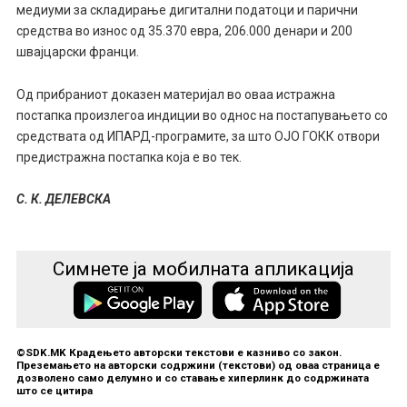
медиуми за складирање дигитални податоци и парични
средства во износ од 35.370 евра, 206.000 денари и 200
швајцарски франци.
Од прибраниот доказен материјал во оваа истражна
постапка произлегоа индиции во однос на постапувањето со
средствата од ИПАРД-програмите, за што ОЈО ГОКК отвори
предистражна постапка која е во тек.
С. К. ДЕЛЕВСКА
Симнете ја мобилната апликација
©SDK.MK Крадењето авторски текстови е казниво со закон.
Преземањето на авторски содржини (текстови) од оваа страница е
дозволено само делумно и со ставање хиперлинк до содржината
што се цитира