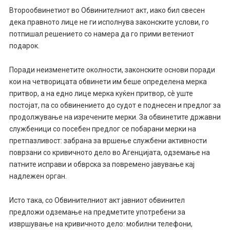
Второобвинетиот во Обвинителниот акт, иако бил свесен
дека правното лице не ги исполнува законските услови, го
потпишал решението со намера да го прими ветениот
подарок.
Поради неизменетите околности, законските основи поради
кои на четворицата обвинети им беше определена мерка
притвор, а на едно лице мерка куќен притвор, сè уште
постојат, па со обвинението до судот е поднесен и предлог за
продолжување на изречените мерки. За обвинетите државни
службеници со посебен предлог се побарани мерки на
претпазливост: забрана за вршење службени активности
поврзани со кривичното дело во Агенцијата, одземање на
патните исправи и обврска за повремено јавување кај
надлежен орган.
Исто така, со Обвинителниот акт јавниот обвинител
предложи одземање на предметите употребени за
извршување на кривичното дело: мобилни телефони,