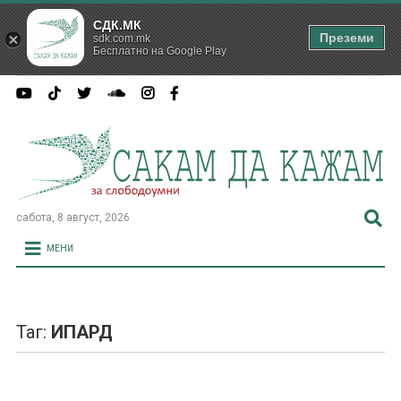
СДК.МК
Преземи
sdk.com.mk
Бесплатно на Google Play
сабота, 8 август, 2026
МЕНИ
Таг:
ИПАРД