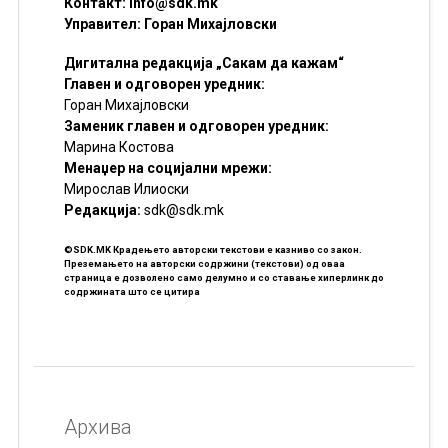
Контакт:
info@sdk.mk
Управител: Горан Михајловски
Дигитална редакција „Сакам да кажам“
Главен и одговорен уредник:
Горан Михајловски
Заменик главен и одговорен уредник:
Марина Костова
Менаџер на социјални мрежи:
Мирослав Илиоски
Редакцијa:
sdk@sdk.mk
©SDK.MK Крадењето авторски текстови е казниво со закон.
Преземањето на авторски содржини (текстови) од оваа
страница е дозволено само делумно и со ставање хиперлинк до
содржината што се цитира
Архива