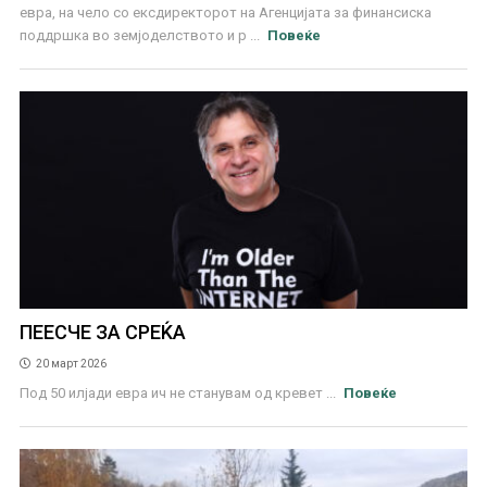
евра, на чело со ексдиректорот на Агенцијата за финансиска
поддршка во земјоделството и р ...
Повеќе
ПЕЕСЧЕ ЗА СРЕЌА
20 март 2026
Под 50 илјади евра ич не станувам од кревет ...
Повеќе