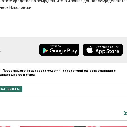
натите средства на земјоделците, а и зошто доцнат земјоделските
несе Николовски.
а
. Преземањето на авторски содржини (текстови) од оваа страница е
ината што се цитира
чки прашања