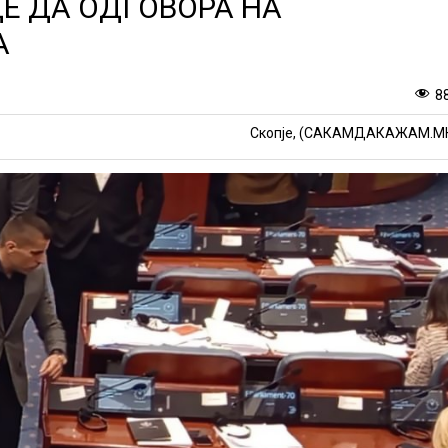
Е ДА ОДГОВОРА НА
А
8
Скопје, (САКАМДАКАЖАМ.М