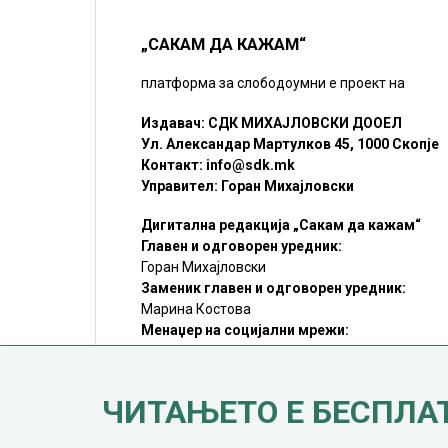
„САКАМ ДА КАЖАМ“
платформа за слободоумни е проект на
Издавач: СДК МИХАЈЛОВСКИ ДООЕЛ
Ул. Александар Мартулков 45, 1000 Скопје
Контакт:
info@sdk.mk
Управител: Горан Михајловски
Дигитална редакција „Сакам да кажам“
Главен и одговорен уредник:
Горан Михајловски
Заменик главен и одговорен уредник:
Марина Костова
Менаџер на социјални мрежи:
Мирослав Илиоски
Редакцијa:
sdk@sdk.mk
ЧИТАЊЕТО Е БЕСПЛА
©SDK.MK Крадењето авторски текстови е казниво со закон.
Преземањето на авторски содржини (текстови) од оваа
страница е дозволено само делумно и со ставање хиперлинк