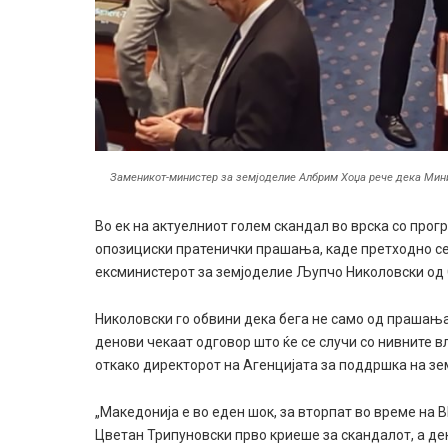
Заменикот-министер за земјоделие Албрим Хоџа рече дека Мини
Во ек на актуелниот голем скандал во врска со про
опозициски пратенички прашања, каде претходно се
ексминистерот за земјоделие Љупчо Николовски од 
Николовски го обвини дека бега не само од прашањат
денови чекаат одговор што ќе се случи со нивните 
откако директорот на Агенцијата за поддршка на зе
„Македонија е во еден шок, за вторпат во време 
Цветан Трипуновски прво криеше за скандалот, а де