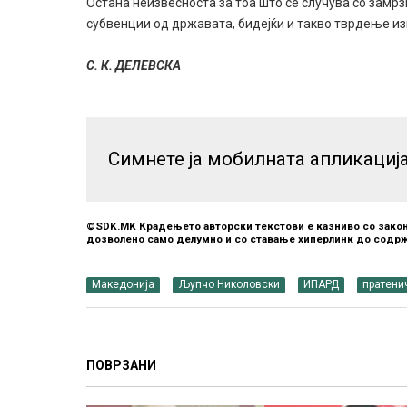
Остана неизвесноста за тоа што се случува со замрз
субвенции од државата, бидејќи и такво тврдење из
С. К. ДЕЛЕВСКА
Симнете ја мобилната апликациј
©SDK.MK Крадењето авторски текстови е казниво со закон
дозволено само делумно и со ставање хиперлинк до содрж
Македонија
Љупчо Николовски
ИПАРД
пратени
ПОВРЗАНИ