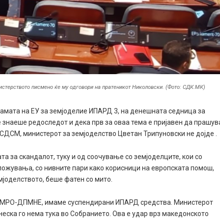
стерството писмено ќе му одговори на пратеникот Николовски. (Фото: СДК.МК)
грамата на ЕУ за земјоделие ИПАРД 3, на денешната седница за
 знаеше редоследот и дека прв за оваа тема е пријавен да прашув
СДСМ, министерот за земјоделство Цветан Трипуновски не дојде .
а за скандалот, туку и од соочување со земјоделците, кои со
вложувања, со нивните пари како корисници на европската помош,
мјоделството, беше фатен со мито.
на ВМРО-ДПМНЕ, имаме суспендирани ИПАРД средства. Министерот
неска го нема тука во Собранието. Ова е удар врз македонското