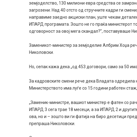
земјоделство, 130 милиони евра средства се замрзна
загрозени. Над 40 отсто од стручните кадри ги смен
направиме заедно акциски план, уште чекам детален
ИПАРД програмата. Зошто не го праќа министерот то
одговорност за овој мега скандал?”, поставуваше Н
Заменикот-министер за земјоделие Албрим Хоџа реч
Николовски.
Но, сепак кажа дека „од 453 договори, само за 50 има
За кадровските смени рече дека Владата одредила н
Министерството има луѓе со 15 години работен стаж
„Заменик-министре, вашиот министер е фатен со рач
ИПАРД 3 сега трае 18 месеци, а за ИПАРД 2 и друг
ова, но и – зошто ви ги фатија на биро десетици пред
препраша Николовски.