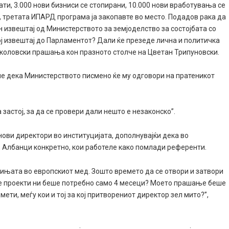
ти, 3.000 нови бизниси се стопирани, 10.000 нови вработувања се
и, третата ИПАРД програма ја закопавте во место. Подадов рака да
 извештај од Министерството за земјоделство за состојбата со
ј извештај до Парламентот? Дали ќе презеде лична и политичка
иколовски прашања кон празното столче на Цветан Трипуновски.
е дека Министерството писмено ќе му одговори на пратеникот
 застој, за да се провери дали нешто е незаконско”.
ови директори во институцијата, дополнувајќи дека во
, Албанци конкретно, кои работеле како помлади референти.
ињата во европскиот мед. Зошто времето да се отвори и затвори
ите проекти ни беше потребно само 4 месеци? Моето прашање беше
мети, меѓу кои и тој за кој притворениот директор зел мито?”,