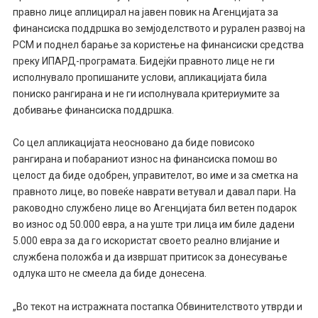
правно лице аплицирал на јавен повик на Агенцијата за
финансиска поддршка во земјоделството и рурален развој на
РСМ и поднел барање за користење на финансиски средства
преку ИПАРД-програмата. Бидејќи правното лице не ги
исполнувало пропишаните услови, апликацијата била
пониско рангирана и не ги исполнувала критериумите за
добивање финансиска поддршка.
Со цел апликацијата неосновано да биде повисоко
рангирана и побараниот износ на финансиска помош во
целост да биде одобрен, управителот, во име и за сметка на
правното лице, во повеќе наврати ветувал и давал пари. На
раководно службено лице во Агенцијата бил ветен подарок
во износ од 50.000 евра, а на уште три лица им биле дадени
5.000 евра за да го искористат своето реално влијание и
службена положба и да извршат притисок за донесување
одлука што не смеела да биде донесена.
„Во текот на истражната постапка Обвинителството утврди и