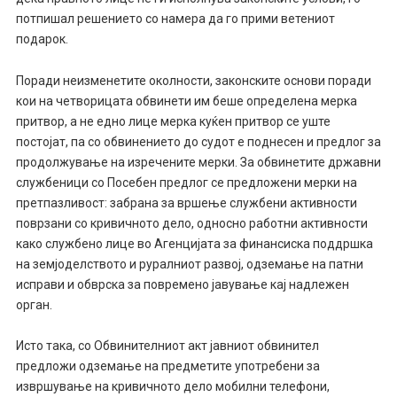
потпишал решението со намера да го прими ветениот
подарок.
Поради неизменетите околности, законските основи поради
кои на четворицата обвинети им беше определена мерка
притвор, а не едно лице мерка куќен притвор се уште
постојат, па со обвинението до судот е поднесен и предлог за
продолжување на изречените мерки. За обвинетите државни
службеници со Посебен предлог се предложени мерки на
претпазливост: забрана за вршење службени активности
поврзани со кривичното дело, односно работни активности
како службено лице во Агенцијата за финансиска поддршка
на земјоделството и руралниот развој, одземање на патни
исправи и обврска за повремено јавување кај надлежен
орган.
Исто така, со Обвинителниот акт јавниот обвинител
предложи одземање на предметите употребени за
извршување на кривичното дело мобилни телефони,