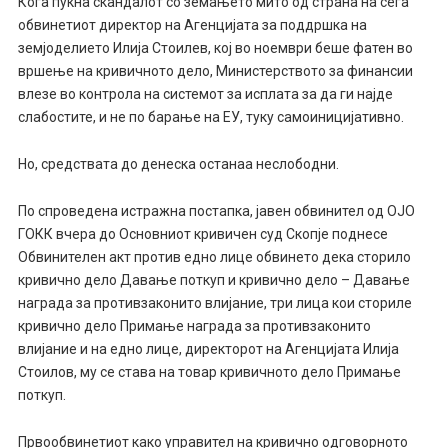
Кога пукна скандалот со земањето мито од страна на сега
обвинетиот директор на Агенцијата за поддршка на
земјоделието Илија Стоилев, кој во ноември беше фатен во
вршење на кривичното дело, Министерството за финансии
влезе во контрола на системот за исплата за да ги најде
слабостите, и не по барање на ЕУ, туку самоиницијативно.
Но, средствата до денеска останаа неслободни.
По спроведена истражна постапка, јавен обвинител од ОЈО
ГОКК вчера до Основниот кривичен суд Скопје поднесе
Обвинителен акт против едно лице обвинето дека сторило
кривично дело Давање поткуп и кривично дело – Давање
награда за противзаконито влијание, три лица кои сториле
кривично дело Примање награда за противзаконито
влијание и на едно лице, директорот на Агенцијата Илија
Стоилов, му се става на товар кривичното дело Примање
поткуп.
Првообвинетиот како управител на кривично одговорното