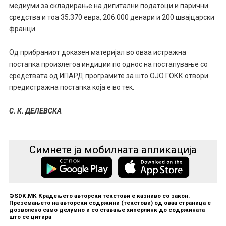
медиуми за складирање на дигитални податоци и парични
средства и тоа 35.370 евра, 206.000 денари и 200 швајцарски
франци.
Од прибраниот доказен материјал во оваа истражна
постапка произлегоа индиции по однос на постапување со
средствата од ИПАРД програмите за што ОЈО ГОКК отвори
предистражна постапка која е во тек.
С. К. ДЕЛЕВСКА
Симнете ја мобилната апликација
©SDK.MK Крадењето авторски текстови е казниво со закон.
Преземањето на авторски содржини (текстови) од оваа страница е
дозволено само делумно и со ставање хиперлинк до содржината
што се цитира