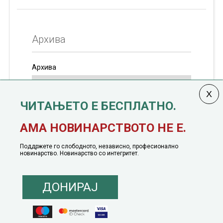
Архива
Архива
ЧИТАЊЕТО Е БЕСПЛАТНО.
Колумната
САКАМ ДА КАЖАМ
излегува од 12
АМА НОВИНАРСТВОТО НЕ Е.
јануари, 1991 година
Поддржете го слободното, независно, професионално
новинарство. Новинарство со интегритет.
ДОНИРАЈ
© 2016 - 2026 Сакам Да Кажам. Сите права задржани |
Маркетинг
понуда
|
Понуда за политичко рекламирање
|
Политика на приватност
|
Политика на инклузија
|
Кодекс на однесување