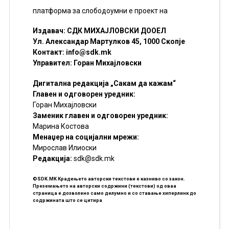
платформа за слободоумни е проект на
Издавач: СДК МИХАЈЛОВСКИ ДООЕЛ
Ул. Александар Мартулков 45, 1000 Скопје
Контакт:
info@sdk.mk
Управител: Горан Михајловски
Дигитална редакција „Сакам да кажам“
Главен и одговорен уредник:
Горан Михајловски
Заменик главен и одговорен уредник:
Марина Костова
Менаџер на социјални мрежи:
Мирослав Илиоски
Редакцијa:
sdk@sdk.mk
©SDK.MK Крадењето авторски текстови е казниво со закон.
Преземањето на авторски содржини (текстови) од оваа
страница е дозволено само делумно и со ставање хиперлинк до
содржината што се цитира