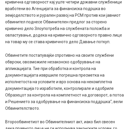
кривична одговорност кај уште четири државни службеници
вработени во Агенцијата за финансиска подршка во
земјоделството и рурален развој на РСМ против кои јавниот
обвинител поднесе Обвинителен предлог за сторено
кривично дело Злоупотреба на службената положба и
овластување, додека на кривично одговорното правно лице
на товар му се става кривичното дело Давање поткуп.
Обвинетите постапувајќи спротивно на своите службени
обврски, овозможиле незаконско одобрување на
апликацијата. Тие при обработка и контрола на
документацијата извршиле погрешна пресметка на
исполнетоста на условите и врз основа на некомплетна
документација го изработиле, контролирале и одобриле
Образецот за контрола на комплетност на договорот, а потоа
и Решението за одобрување на финансиска поддршка“, вели
Обвинителството.
Второобвинетиот во Обвинителниот акт, иако бил свесен
дека правното лице не ги исполнува законските услови, го