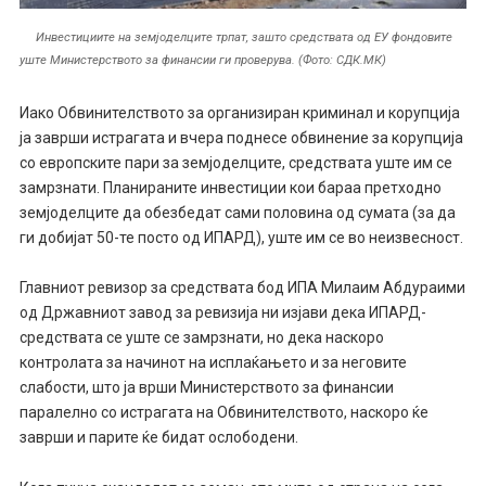
Инвестициите на земјоделците трпат, зашто средствата од ЕУ фондовите
уште Министерството за финансии ги проверува. (Фото: СДК.МК)
Иако Обвинителството за организиран криминал и корупција
ја заврши истрагата и вчера поднесе обвинение за корупција
со европските пари за земјоделците, средствата уште им се
замрзнати. Планираните инвестиции кои бараа претходно
земјоделците да обезбедат сами половина од сумата (за да
ги добијат 50-те посто од ИПАРД), уште им се во неизвесност.
Главниот ревизор за средствата бод ИПА Милаим Абдураими
од Државниот завод за ревизија ни изјави дека ИПАРД-
средствата се уште се замрзнати, но дека наскоро
контролата за начинот на исплаќањето и за неговите
слабости, што ја врши Министерството за финансии
паралелно со истрагата на Обвинителството, наскоро ќе
заврши и парите ќе бидат ослободени.