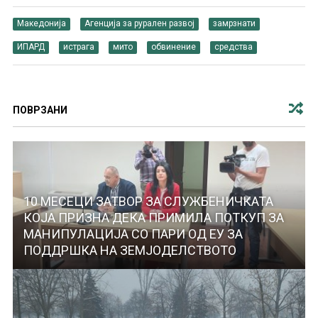
Македонија
Агенција за рурален развој
замрзнати
ИПАРД
истрага
мито
обвинение
средства
ПОВРЗАНИ
10 МЕСЕЦИ ЗАТВОР ЗА СЛУЖБЕНИЧКАТА
КОЈА ПРИЗНА ДЕКА ПРИМИЛА ПОТКУП ЗА
МАНИПУЛАЦИЈА СО ПАРИ ОД ЕУ ЗА
ПОДДРШКА НА ЗЕМЈОДЕЛСТВОТО