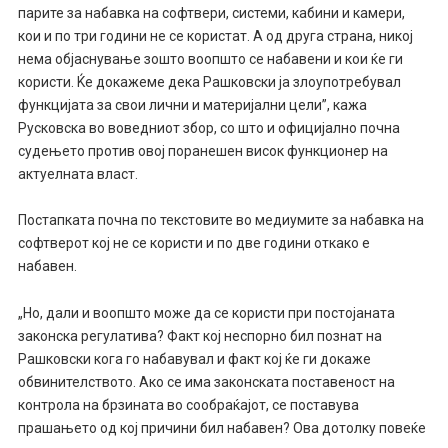
парите за набавка на софтвери, системи, кабини и камери,
кои и по три години не се користат. А од друга страна, никој
нема објаснување зошто воопшто се набавени и кои ќе ги
користи. Ќе докажеме дека Рашковски ја злоупотребувал
функцијата за свои лични и материјални цели”, кажа
Русковска во воведниот збор, со што и официјално почна
судењето против овој поранешен висок функционер на
актуелната власт.
Постапката почна по текстовите во медиумите за набавка на
софтверот кој не се користи и по две години откако е
набавен.
„Но, дали и воопшто може да се користи при постојаната
законска регулатива? Факт кој неспорно бил познат на
Рашковски кога го набавувал и факт кој ќе ги докаже
обвинителството. Ако се има законската поставеност на
контрола на брзината во сообраќајот, се поставува
прашањето од кој причини бил набавен? Ова дотолку повеќе