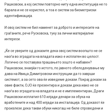
Рашковски, а кој систем повторно ниту една институција не го
барала и не се користел, а тоа е систем за биометриски
идентификација.
И овој систем не бил наменет за доброто и интересите на
граѓаните, рече Русковска, туку за лични материјални
интереси.
„Ќе се уверите од доказите дека овој систем воопшто не се
наоѓа во зградата на владата иако е исплатен во целост.
Логично се поставува прашањето зошто е набавен?
Рашковски, знаејќи го истото, по јавното обелоденување му
дава на Ивица Димитровски инструкции да го заврши
системот, а за сето ова ќе изведеме докази. Покрај докази за
овие факти, ОЈО ќе презентира и докази дека иако не се
наоѓа во зградата на владата и не е имплементиран, Драги
Рашковски исплатил 610 илјади денари за обука на
вработените и над 400 илјади за инсталација. Од доказот ќе
произлезе дека такви обуки никогаш не биле спроведени и