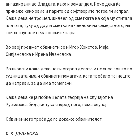
ангажирани во Владата, како и земал дел. Рече дека ќе
прикаже како овие и парите од софтверите потоа ги испрал.
Кажа дека не трошел, живеел од сметката на која му стигала
платата, туку од други сметки на членови на семејството, на
кои легнувале незаконските пари.
Во овој предмет обвинети се и Игор Христов, Маја
Силјановска и Ирена Ивановска.
Рашковски кажа дека не ги сторил делата и не знае зошто во
судницата има и обвинети помагачи, кога требало тој нешто
да направи, за да има помагачи.
Кажа дека ќе ја побие целата теорија на случајот на
Русковска, бидејќи тука според него, нема случај.
Обвинението треба да го докаже обвинителот.
С. К. ДЕЛЕВСКА