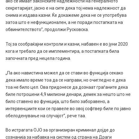
ако се имаат законските надлежности на генералното
секретаријат, јасно е на сите дека тој нема надлежност да
снима и издава казни. Ќе докажеме дека не се употребува
затоа што е нефункционален, а не поради постапката на
обвинителството”, продолжи Русковска.
Тој за сообраќајни контроли и казни, набавен е во јуни 2020
кога и требало да се имплементира, а постапката била
започната пред нецела година.
„Па ако навистина можел да се стави во функција секако
дека имало време тоа да се направи, но очигледно е дека
тоа не било цел. Ова придонесе да дознаат граѓаните дека
биле потрошени 4,9 милиони денари, демек за нешто што не
било ставено во функција, што било заборавено, а
интервенциите кои се правеле во овој софтвер биле по јавно
обелоденување на случајот”, рече таа.
Во истрагата ОЈО за организиран криминал дојде до
сознанија за набавка на систем од страна на Драги