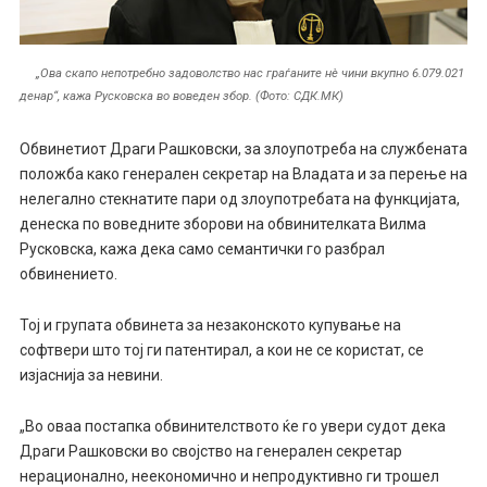
„Ова скапо непотребно задоволство нас граѓаните нè чини вкупно 6.079.021
денар“, кажа Русковска во воведен збор. (Фото: СДК.МК)
Обвинетиот Драги Рашковски, за злоупотреба на службената
положба како генерален секретар на Владата и за перење на
нелегално стекнатите пари од злоупотребата на функцијата,
денеска по воведните зборови на обвинителката Вилма
Русковска, кажа дека само семантички го разбрал
обвинението.
Тој и групата обвинета за незаконското купување на
софтвери што тој ги патентирал, а кои не се користат, се
изјаснија за невини.
„Во оваа постапка обвинителството ќе го увери судот дека
Драги Рашковски во својство на генерален секретар
нерационално, неекономично и непродуктивно ги трошел