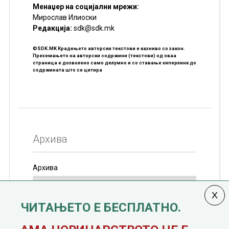
Менаџер на социјални мрежи:
Мирослав Илиоски
Редакцијa:
sdk@sdk.mk
©SDK.MK Крадењето авторски текстови е казниво со закон.
Преземањето на авторски содржини (текстови) од оваа
страница е дозволено само делумно и со ставање хиперлинк до
содржината што се цитира
Архива
Архива
ЧИТАЊЕТО Е БЕСПЛАТНО.
Колумната
САКАМ ДА КАЖАМ
излегува од 12
јануари, 1991 година