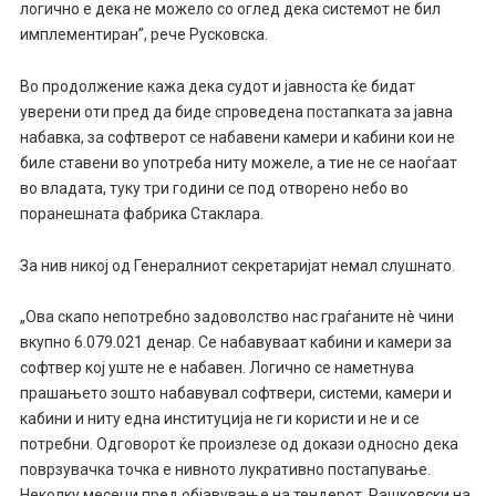
логично е дека не можело со оглед дека системот не бил
имплементиран”, рече Русковска.
Во продолжение кажа дека судот и јавноста ќе бидат
уверени оти пред да биде спроведена постапката за јавна
набавка, за софтверот се набавени камери и кабини кои не
биле ставени во употреба ниту можеле, а тие не се наоѓаат
во владата, туку три години се под отворено небо во
поранешната фабрика Стаклара.
За нив никој од Генералниот секретаријат немал слушнато.
„Ова скапо непотребно задоволство нас граѓаните нè чини
вкупно 6.079.021 денар. Се набавуваат кабини и камери за
софтвер кој уште не е набавен. Логично се наметнува
прашањето зошто набавувал софтвери, системи, камери и
кабини и ниту една институција не ги користи и не и се
потребни. Одговорот ќе произлезе од докази односно дека
поврзувачка точка е нивното лукративно постапување.
Неколку месеци пред објавување на тендерот, Рашковски на