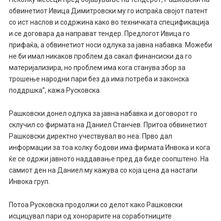
обвинетиот Ивица Димитровски му го испраќа својот патент
со ист наслов и содржина како во техничката спецификација
и се договара да направат тендер. Предлогот Ивица го
прифаќа, а обвинетиот носи одлука за јавна набавка. Можеби
не би имал никаков проблем да сакал финансиски да го
материјализира, но проблем има кога станува збор за
трошење народни пари без да има потреба и законска
поддршка”, кажа Русковска.
Рашковски донел одлука за јавна набавка и договорот го
склучил со фирмата на Даниел Станчев. Притоа обвинетиот
Рашковски директно учествувал во неа. Прво дал
информации за тоа колку бодови има фирмата Инвока и кога
ќе се одржи јавното наддавање пред да биде соопштено. На
самиот ден на Даниел му кажува со која цена да настапи
Инвока груп.
Потоа Русковска продолжи со делот како Рашковски
исцицувал пари од хонорарите на соработниците