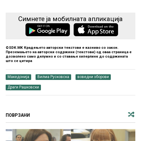
Симнете ја мобилната апликација
©SDK.MK Крадењето авторски текстови е казниво со закон.
Преземањето на авторски содржини (текстови) од оваа страница е
дозволено само делумно и со ставање хиперлинк до содржината
што се цитира
Македонија
Вилма Русковска
воведни зборови
Драги Рашковски
ПОВРЗАНИ