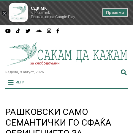
СДК.МК
Преземи
sdk.com.mk
Бесплатно на Google Play
недела, 9 август, 2026
МЕНИ
РАШКОВСКИ САМО
СЕМАНТИЧКИ ГО СФАЌА