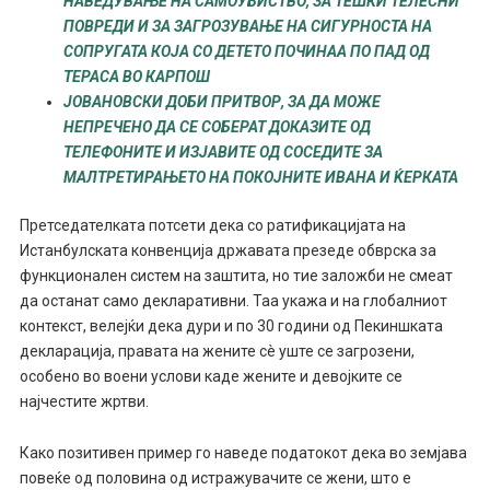
НАВЕДУВАЊЕ НА САМОУБИСТВО, ЗА ТЕШКИ ТЕЛЕСНИ
ПОВРЕДИ И ЗА ЗАГРОЗУВАЊЕ НА СИГУРНОСТА НА
СОПРУГАТА КОЈА СО ДЕТЕТО ПОЧИНАА ПО ПАД ОД
ТЕРАСА ВО КАРПОШ
ЈОВАНОВСКИ ДОБИ ПРИТВОР, ЗА ДА МОЖЕ
НЕПРЕЧЕНО ДА СЕ СОБЕРАТ ДОКАЗИТЕ ОД
ТЕЛЕФОНИTE И ИЗЈАВИТЕ ОД СОСЕДИТЕ ЗА
МАЛТРЕТИРАЊЕТО НА ПОКОЈНИТЕ ИВАНА И ЌЕРКATA
Претседателката потсети дека со ратификацијата на
Истанбулската конвенција државата презеде обврска за
функционален систем на заштита, но тие заложби не смеат
да останат само декларативни. Таа укажа и на глобалниот
контекст, велејќи дека дури и по 30 години од Пекиншката
декларација, правата на жените сè уште се загрозени,
особено во воени услови каде жените и девојките се
најчестите жртви.
Како позитивен пример го наведе податокот дека во земјава
повеќе од половина од истражувачите се жени, што е