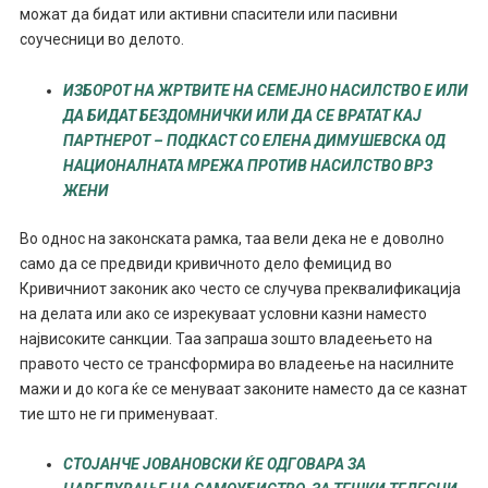
можат да бидат или активни спасители или пасивни
соучесници во делото.
ИЗБОРОТ НА ЖРТВИТЕ НА СЕМЕЈНО НАСИЛСТВО Е ИЛИ
ДА БИДАТ БЕЗДОМНИЧКИ ИЛИ ДА СЕ ВРАТАТ КАЈ
ПАРТНЕРОТ – ПОДКАСТ СО ЕЛЕНА ДИМУШЕВСКА ОД
НАЦИОНАЛНАТА МРЕЖА ПРОТИВ НАСИЛСТВО ВРЗ
ЖЕНИ
Во однос на законската рамка, таа вели дека не е доволно
само да се предвиди кривичното дело фемицид во
Кривичниот законик ако често се случува преквалификација
на делата или ако се изрекуваат условни казни наместо
највисоките санкции. Таа запраша зошто владеењето на
правото често се трансформира во владеење на насилните
мажи и до кога ќе се менуваат законите наместо да се казнат
тие што не ги применуваат.
СТОЈАНЧЕ ЈОВАНОВСКИ ЌЕ ОДГОВАРА ЗА