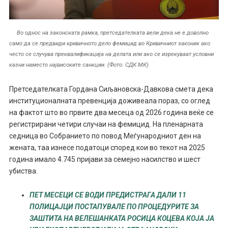
Во однос на законската рамка, претседателката вели дека не е доволно
само да се предвиди кривичното дело фемицид во Кривичниот законик ако
често се случува преквалификација на делата или ако се изрекуваат условни
казни наместо највисоките санкции. (Фото: СДК.МК)
Претседателката Гордана Сиљановска-Давкова смета дека
институционалната превенција доживеала пораз, со оглед
на фактот што во првите два месеца од 2026 година веќе се
регистрирани четири случаи на фемицид. На пленарната
седница во Собранието по повод Меѓународниот ден на
жената, таа изнесе податоци според кои во текот на 2025
година имало 4.745 пријави за семејно насилство и шест
убиства.
ПЕТ МЕСЕЦИ СЕ ВОДИ ПРЕДИСТРАГА ДАЛИ 11
ПОЛИЦАЈЦИ ПОСТАПУВАЛЕ ПО ПРОЦЕДУРИТЕ ЗА
ЗАШТИТА НА ВЕЛЕШАНКАТА РОСИЦА КОЦЕВА КОЈА ЈА