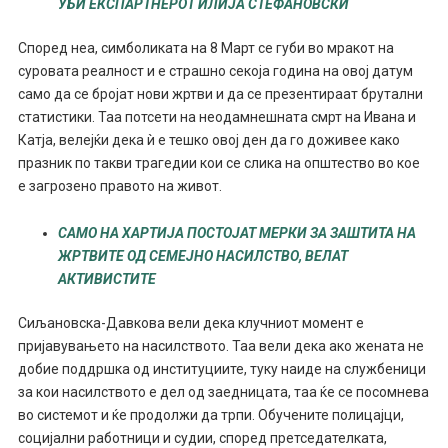
УБИ ЕКСПАРТНЕРОТ ИЛИЈА СТЕФАНОВСКИ
Според неа, симболиката на 8 Март се губи во мракот на
суровата реалност и е страшно секоја година на овој датум
само да се бројат нови жртви и да се презентираат брутални
статистики. Таа потсети на неодамнешната смрт на Ивана и
Катја, велејќи дека ѝ е тешко овој ден да го доживее како
празник по такви трагедии кои се слика на општество во кое
е загрозено правото на живот.
САМО НА ХАРТИЈА ПОСТОЈАТ МЕРКИ ЗА ЗАШТИТА НА
ЖРТВИТЕ ОД СЕМЕЈНО НАСИЛСТВО, ВЕЛАТ
АКТИВИСТИТЕ
Сиљановска-Давкова вели дека клучниот момент е
пријавувањето на насилството. Таа вели дека ако жената не
добие поддршка од институциите, туку наиде на службеници
за кои насилството е дел од заедницата, таа ќе се посомнева
во системот и ќе продолжи да трпи. Обучените полицајци,
социјални работници и судии, според претседателката,