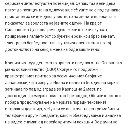
сериозен интелектуален потенцијал. Сепак, таа вели дека
патот до позициите на одлучување сè уште не е подеднакво
пристапен за сите и дека учеството на жените во власта е
показател за зрелоста на јавните одлуки. На крајот,
Сиљановска Давкова рече дека жените не очекуваат
привремена галантност со букети и рози кои брзо венеат,
туку трајна безбедност низ функционален систем во кој
достоинството на секоја жена ќе биде заштитено.
Кривичниот суд денеска го прифати предлогот на Основното
јавно обвинителство (ОЈО) Скопје и го продолжи
краткотрајниот притвор за осомничениот Стојанче
Јовановски, чија сопруга Ивана и нивната 6-годишна ќерка
загинааа по пад од зграда во Карпош на 2 март, по
долгогодино семејно насилство.Претходно, Обвинителството
побара продолжување на мерката поради тековните
истражни дејствија, меѓу кои се вештачење на три мобилни
телефони и други предмети, како и обезбедување и анализа
на видео-снимки од повеќе критични локации. Во рамки на