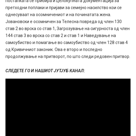
постапката се прибира и целокупната документација за
претходни поплаки и пријави за семејно насилство кои се
однесуваат на осомничениот и на починатата жена.
Јовановски е осомничен за Телесна повреда од член 130
став 2 во врска со став 1, Загрозување на сигурноста од член
144 став 3 во врска со став 2 и став 1 и Наведување на
самоубиство и помагање во самоубиство од член 128 став 4
од Кривичниот законик. Ова е второ и последно
продолжување на притворот, по што следи редовен притвор.
СЛЕДЕТЕ ГО И НАШИОТ ЈУТЈУБ КАНАЛ: