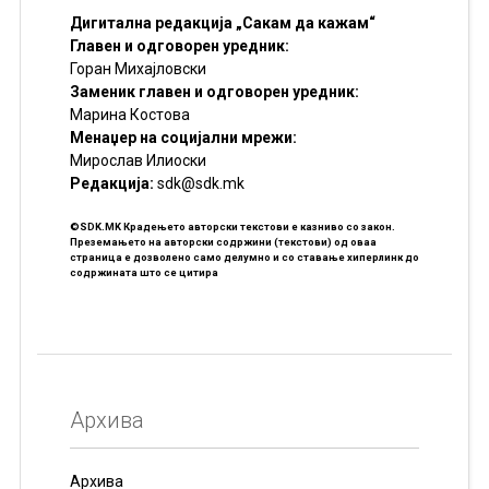
Дигитална редакција „Сакам да кажам“
Главен и одговорен уредник:
Горан Михајловски
Заменик главен и одговорен уредник:
Марина Костова
Менаџер на социјални мрежи:
Мирослав Илиоски
Редакцијa:
sdk@sdk.mk
©SDK.MK Крадењето авторски текстови е казниво со закон.
Преземањето на авторски содржини (текстови) од оваа
страница е дозволено само делумно и со ставање хиперлинк до
содржината што се цитира
Архива
Архива