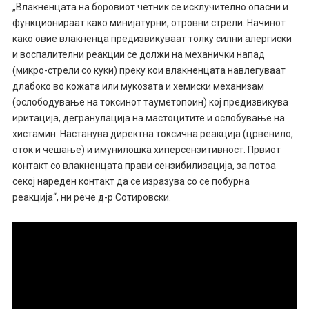
„Влакненцата на боровиот четник се исклучително опасни и
функционираат како минијатурни, отровни стрели. Начинот
како овие влакненца предизвикуваат толку силни алергиски
и воспалителни реакции се должи на механички напад
(микро-стрели со куки) преку кои влакненцата навлегуваат
длабоко во кожата или мукозата и хемиски механизам
(ослободување на токсинот тауметопоин) кој предизвикува
иритација, дегранулација на мастоцитите и ослобување на
хистамин. Настанува директна токсична реакција (црвенило,
оток и чешање) и имунилошка хиперсензитивност. Првиот
контакт со влакненцата прави сензибилизација, за потоа
секој нареден контакт да се изразува со се побурна
реакција“, ни рече д-р Сотировски.