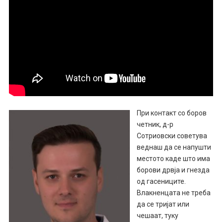
При контакт со боров
четник, д-р
Сотриовски советува
веднаш да се напушти
местото каде што има
борови дрвја и гнезда
од гасениците.
Влакненцата не треба
да се тријат или
чешаат, туку