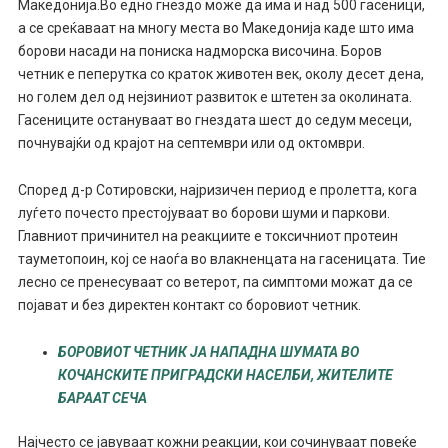
Македонија.Во едно гнездо може да има и над 500 гасеници,
а се среќаваат на многу места во Македонија каде што има
борови насади на пониска надморска височина. Боров
четник е пеперутка со краток животен век, околу десет дена,
но голем дел од нејзиниот развиток е штетен за околината.
Гасениците остануваат во гнездата шест до седум месеци,
почнувајќи од крајот на септември или од октомври.
Според д-р Сотировски, најризичен период е пролетта, кога
луѓето почесто престојуваат во борови шуми и паркови.
Главниот причинител на реакциите е токсичниот протеин
тауметопоин, кој се наоѓа во влакненцата на гасеницата. Тие
лесно се пренесуваат со ветерот, па симптоми можат да се
појават и без директен контакт со боровиот четник.
БОРОВИОТ ЧЕТНИК ЈА НАПАДНА ШУМАТА ВО
КОЧАНСКИТЕ ПРИГРАДСКИ НАСЕЛБИ, ЖИТЕЛИТЕ
БАРААТ СЕЧА
Најчесто се јавуваат кожни реакции, кои сочинуваат повеќе