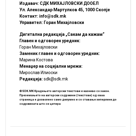
Издавач: СДК МИХАЈЛОВСКИ ДООЕЛ
Ул. Александар Мартулков 45, 1000 Скопје
Контакт:
info@sdk.mk
Управител: Горан Михајловски
Дигитална редакција „Сакам да кажам“
Главен и одговорен уредник:
Горан Михајловски
Заменик главен и одговорен уредник:
Марина Костова
Менаџер на социјални мрежи:
Мирослав Илиоски
Редакцијa:
sdk@sdk.mk
©SDK.MK Крадењето авторски текстови е казниво со закон.
Преземањето на авторски содржини (текстови) од оваа
страница е дозволено само делумно и со ставање хиперлинк до
содржината што се цитира