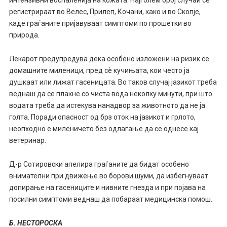
интензивни воспаленија на кожата. Најголем број случаи се
регистрираат во Велес, Прилеп, Кочани, како и во Скопје,
каде граѓаните пријавуваат симптоми по прошетки во
природа.
Лекарот предупредува дека особено изложени на ризик се
домашните миленици, пред сè кучињата, кои често ја
душкаат или лижат гасеницата. Во таков случај јазикот треба
веднаш да се плакне со чиста вода неколку минути, при што
водата треба да истекува нанадвор за животното да не ја
голта. Поради опасност од брз оток на јазикот и грлото,
неопходно е миленичето без одлагање да се однесе кај
ветеринар.
Д-р Сотировски апелира граѓаните да бидат особено
внимателни при движење во борови шуми, да избегнуваат
допирање на гасениците и нивните гнезда и при појава на
посилни симптоми веднаш да побараат медицинска помош.
Б. НЕСТОРОСКА