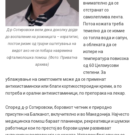
внимателно да се
отстранат со
самолеплива лента.
Потоа кожата треба
Д-р Сотировски вели дека доколку дојде
темелно да се измие
до воспаление на рожницата – кератитис,
со топла вода и сапун,
постои ризик од трајни оштетувања на
а облеката да се
видот ако не се побара навремена
испере на
офталмолошка помош. (Фото: Приватна
температура повисока
архива)
од 60 Целзиусови
степени. За
ублажување на симптомите може да се применат
антихистамински или благи кортикостероидни креми, а по
потреба и орални антихистаминици, по препорака на лекар.
Според д-р Сотировски, боровиот четник е природно
присутен на Балканот, вклучително и во Македонија. Најчесто
медицинска помош бараат планинари, рекреативци и шумски
работници кои по престој во борови шуми развиваат