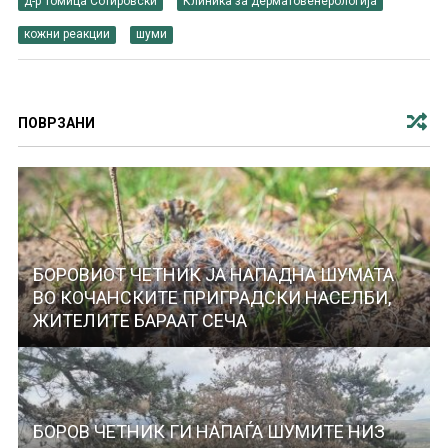
д-р Томица Сотировски
Клиника за дерматовенерологија
кожни реакции
шуми
ПОВРЗАНИ
БОРОВИОТ ЧЕТНИК ЈА НАПАДНА ШУМАТА
ВО КОЧАНСКИТЕ ПРИГРАДСКИ НАСЕЛБИ,
ЖИТЕЛИТЕ БАРААТ СЕЧА
БОРОВ ЧЕТНИК ГИ НАПАЃА ШУМИТЕ НИЗ