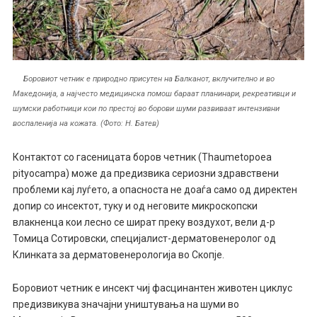
Боровиот четник е природно присутен на Балканот, вклучително и во
Македонија, a најчесто медицинска помош бараат планинари, рекреативци и
шумски работници кои по престој во борови шуми развиваат интензивни
воспаленија на кожата. (Фото: Н. Батев)
Контактот со гасеницата боров четник (Thaumetopoea
pityocampa) може да предизвика сериозни здравствени
проблеми кај луѓето, а опасноста не доаѓа само од директен
допир со инсектот, туку и од неговите микроскопски
влакненца кои лесно се шират преку воздухот, вели д-р
Томица Сотировски, специјалист-дерматовенеролог од
Клинката за дерматовенерологија во Скопје.
Боровиот четник е инсект чиј фасцинантен животен циклус
предизвикува значајни уништувања на шуми во