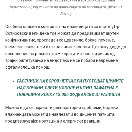
Главниот причинител на реакциите е токсичниот протеин
тауметопоин, кој се наоѓа во влакненцата на гасеницата. (Фото: Н.
Батев)
Особено опасен е контактот на влакненцата со очите. Д-р
Сотировски вели дека тие можат да предизвикаат акутен
конјунктивитис, проследен со црвенило, болка, печење,
засилено солзење и оток на очните капаци. Доколку дојде до
воспаление на рожницата – кератитис, постои ризик од
трајни оштетувања на видот ако не се побара навремена
офталмолошка помош.
ГАСЕНИЦИ НА БОРОВ ЧЕТНИК ГИ ПУСТОШАТ ШУМИТЕ
НАД КОЧАНИ, СВЕТИ НИКОЛЕ И ШТИП, ЗАФАТЕНА Е
ПОВРШИНА КОЛКУ 13.000 ФУДБАЛСКИ ИГРАЛИШТА
Можно е да се појават и респираторни проблеми, бидејќи
влакненцата можат да навлезат и во дишните патишта,
предизвикувајќи иритација и алергиски реакции.