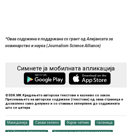
*Оваа содржина е поддржана со грант од Алијансата за
новинарство и наука (Journalism
Science Alliance)
Симнете ја мобилната апликација
©SDK.MK Крадењето авторски текстови е казниво со закон.
Преземањето на авторски содржини (текстови) од оваа страница е
дозволено само делумно и со ставање хиперлинк до содржината
што се цитира
Македонија
Сакам зелено
боров четник
гасеница