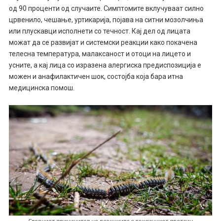
од 90 проценти од случаите. Симптомите вклучуваат силно
црвенило, чешање, уртикарија, појава на ситни мозолчиња
или плускавци исполнети со течност. Кај дел од лицата
можат да се развијат и системски реакции како покачена
телесна температура, малаксаност и отоци на лицето и
усните, а кај лица со изразена алергиска предиспозиција е
можен и анафилактичен шок, состојба која бара итна
медицинска помош.