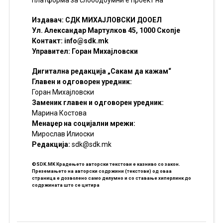
платформа за слободоумни е проект на
Издавач: СДК МИХАЈЛОВСКИ ДООЕЛ
Ул. Александар Мартулков 45, 1000 Скопје
Контакт:
info@sdk.mk
Управител: Горан Михајловски
Дигитална редакција „Сакам да кажам“
Главен и одговорен уредник:
Горан Михајловски
Заменик главен и одговорен уредник:
Марина Костова
Менаџер на социјални мрежи:
Мирослав Илиоски
Редакцијa:
sdk@sdk.mk
©SDK.MK Крадењето авторски текстови е казниво со закон.
Преземањето на авторски содржини (текстови) од оваа
страница е дозволено само делумно и со ставање хиперлинк до
содржината што се цитира