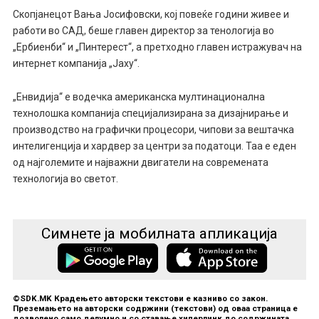
Скопјанецот Вања Јосифовски, кој повеќе години живее и
работи во САД, беше главен директор за тенологија во
„Ербиенби“ и „Пинтерест“, а претходно главен истражувач на
интернет компанија „Јаху“.
„Енвидија“ е водечка американска мултинационална
технолошка компанија специјализирана за дизајнирање и
производство на графички процесори, чипови за вештачка
интелигенција и хардвер за центри за податоци. Таа е еден
од најголемите и најважни двигатели на современата
технологија во светот.
Симнете ја мобилната апликација
©SDK.MK Крадењето авторски текстови е казниво со закон.
Преземањето на авторски содржини (текстови) од оваа страница е
дозволено само делумно и со ставање хиперлинк до содржината