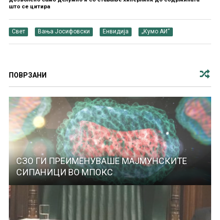
што се цитира
Свет
Вања Јосифовски
Енвидија
„Кумо АИ“
ПОВРЗАНИ
СЗО ГИ ПРЕИМЕНУВАШЕ МАЈМУНСКИТЕ
СИПАНИЦИ ВО МПОКС