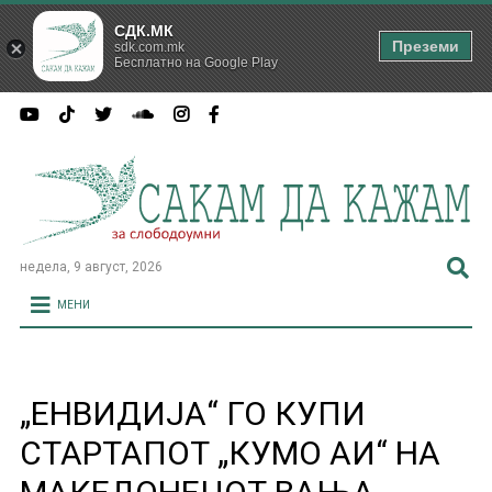
СДК.МК
Преземи
sdk.com.mk
Бесплатно на Google Play
недела, 9 август, 2026
МЕНИ
„ЕНВИДИЈА“ ГО КУПИ
СТАРТАПОТ „КУМО АИ“ НА