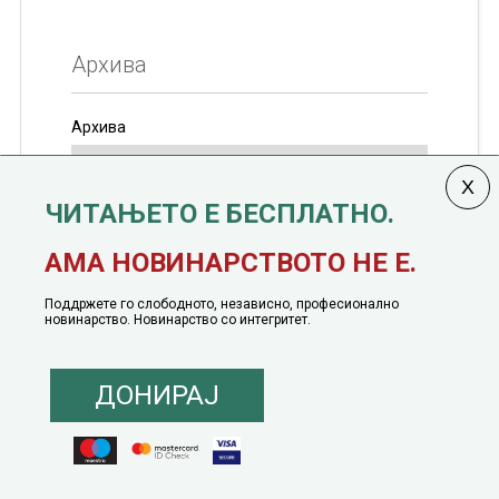
Архива
Архива
ЧИТАЊЕТО Е БЕСПЛАТНО.
Колумната
САКАМ ДА КАЖАМ
излегува од 12
АМА НОВИНАРСТВОТО НЕ Е.
јануари, 1991 година
Поддржете го слободното, независно, професионално
новинарство. Новинарство со интегритет.
ДОНИРАЈ
© 2016 - 2026 Сакам Да Кажам. Сите права задржани |
Маркетинг
понуда
|
Понуда за политичко рекламирање
|
Политика на приватност
|
Политика на инклузија
|
Кодекс на однесување