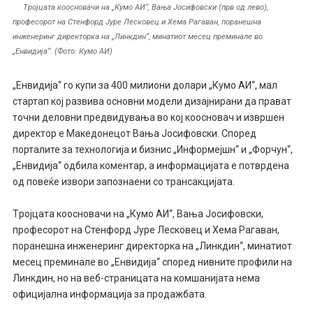
Tројцата коосновачи на „Кумо АИ“, Вања Јосифовски (прв од лево),
професорот на Стенфорд Јуре Лесковец и Хема Рагаван, поранешна
инженеринг директорка на „Линкдин“, минатиот месец преминале во
„Енвидија“. (Фото: Кумо АИ)
„Енвидија“ го купи за 400 милиони долари „Кумо АИ“, мал
стартап кој развива основни модели дизајнирани да прават
точни деловни предвидувања во кој коосновач и извршен
директор е Македонецот Вања Јосифовски. Според
порталите за технологија и бизнис „Информејшн“ и „Форчун“,
„Енвидија“ одбила коментар, а информацијата е потврдена
од повеќе извори запознаени со трансакцијата.
Tројцата коосновачи на „Кумо АИ“, Вања Јосифовски,
професорот на Стенфорд Јуре Лесковец и Хема Рагаван,
поранешна инженеринг директорка на „Линкдин“, минатиот
месец преминале во „Енвидија“ според нивните профили на
Линкдин, но на веб-страницата на комшанијата нема
официјална информација за продажбата.