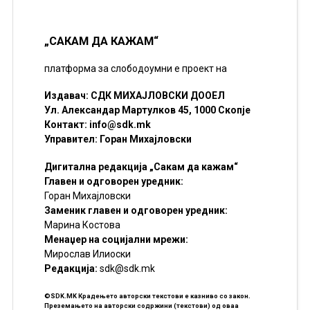
„САКАМ ДА КАЖАМ“
платформа за слободоумни е проект на
Издавач: СДК МИХАЈЛОВСКИ ДООЕЛ
Ул. Александар Мартулков 45, 1000 Скопје
Контакт:
info@sdk.mk
Управител: Горан Михајловски
Дигитална редакција „Сакам да кажам“
Главен и одговорен уредник:
Горан Михајловски
Заменик главен и одговорен уредник:
Марина Костова
Менаџер на социјални мрежи:
Мирослав Илиоски
Редакцијa:
sdk@sdk.mk
©SDK.MK Крадењето авторски текстови е казниво со закон.
Преземањето на авторски содржини (текстови) од оваа