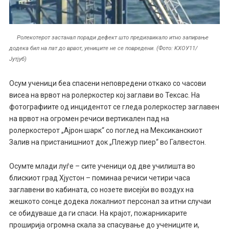
Ролекотерот застанал поради дефект што предизвикало итно запирање
додека бил на пат до врвот, уениците не се повредени. (Фото: KХОУ11/
Јутјуб)
Осум ученици беа спасени неповредени откако со часови
висеа на врвот на ролеркостер кој заглави во Тексас. На
фотографиите од инцидентот се гледа ролеркостер заглавен
на врвот на огромен речиси вертикален пад на
ролеркостерот „Ајрон шарк“ со поглед на Мексиканскиот
Залив на пристанишниот док „Плежур пиер“ во Галвестон.
Осумте млади луѓе – сите ученици од две училишта во
блискиот град Хјустон – поминаа речиси четири часа
заглавени во кабината, со нозете висејќи во воздух на
жешкото сонце додека локалниот персонал за итни случаи
се обидуваше да ги спаси. На крајот, пожарникарите
проширија огромна скала за спасување до учениците и,