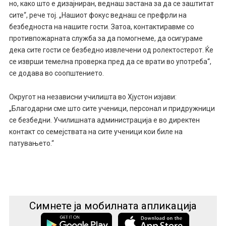
но, како што е дизајниран, веднаш застана за да се заштитат
сите“, рече тој. „Нашиот фокус веднаш се префрли на
безбедноста на нашите гости. Затоа, контактиравме со
противпожарната служба за да помогнеме, да осигураме
дека сите гости се безбедно извлечени од ролектостерот. Ќе
се изврши темелна проверка пред да се врати во употреба“,
се додава во соопштението.
Округот на независни училишта во Хјустон изјави:
„Благодарни сме што сите ученици, персонал и придружници
се безбедни. Училишната администрација е во директен
контакт со семејствата на сите ученици кои биле на
патувањето.“
Симнете ја мобилната апликација