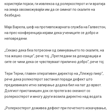
користејќи појаси, ги извлекоа од ролеркостерот и ги вратија
на земја овозможувајќи им да се симнат по скалите на
безбедно.
Мајк Варела, шеф на противпожарната служба на Галвестон,
на прес-конференција изјави дека учениците се добро и
неповредени.
„Секако дека беа потресени од симнувањето по скалите, на
тоа жешко сонце“, рече тој. „Прегледани за дехидрација и
сите се чини дека се чувствуваат прилично добро“, рече тој.
Тери Терни, главен оперативен директор на „Плежур пиер“,
рече дека ролекотерот застанал поради дефект што
предизвикало итно запирање додека бил на пат до врвот.
Долгиот пристанишен док се протега во океанот со
ролеркостерот и многу други возила директно над водата.
„Ролеркостерот доживеа дефект при почетното искачување,