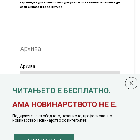
страница е дозволено само делумно и со ставање хиперлинк до
содржината што се цитира
Архива
Архива
ЧИТАЊЕТО Е БЕСПЛАТНО.
Колумната
САКАМ ДА КАЖАМ
излегува од 12
АМА НОВИНАРСТВОТО НЕ Е.
јануари, 1991 година
Поддржете го слободното, независно, професионално
новинарство. Новинарство со интегритет.