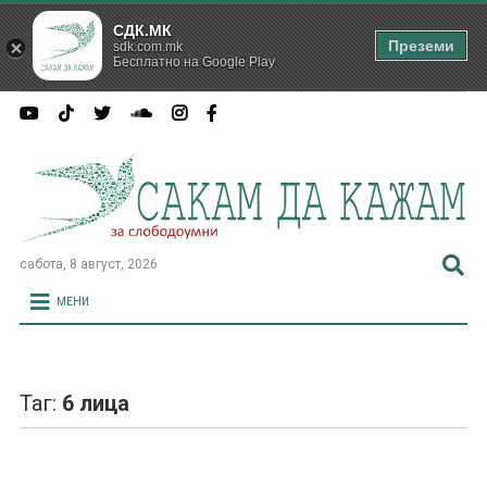
СДК.МК
Преземи
sdk.com.mk
Бесплатно на Google Play
сабота, 8 август, 2026
МЕНИ
Таг:
6 лица