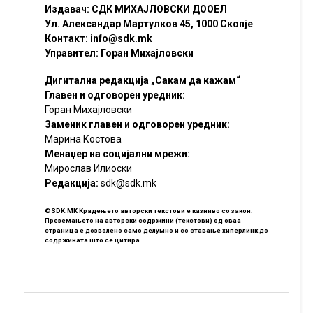
Издавач: СДК МИХАЈЛОВСКИ ДООЕЛ
Ул. Александар Мартулков 45, 1000 Скопје
Контакт:
info@sdk.mk
Управител: Горан Михајловски
Дигитална редакција „Сакам да кажам“
Главен и одговорен уредник:
Горан Михајловски
Заменик главен и одговорен уредник:
Марина Костова
Менаџер на социјални мрежи:
Мирослав Илиоски
Редакцијa:
sdk@sdk.mk
©SDK.MK Крадењето авторски текстови е казниво со закон.
Преземањето на авторски содржини (текстови) од оваа
страница е дозволено само делумно и со ставање хиперлинк до
содржината што се цитира