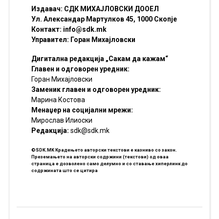
Издавач: СДК МИХАЈЛОВСКИ ДООЕЛ
Ул. Александар Мартулков 45, 1000 Скопје
Контакт:
info@sdk.mk
Управител: Горан Михајловски
Дигитална редакција „Сакам да кажам“
Главен и одговорен уредник:
Горан Михајловски
Заменик главен и одговорен уредник:
Марина Костова
Менаџер на социјални мрежи:
Мирослав Илиоски
Редакцијa:
sdk@sdk.mk
©SDK.MK Крадењето авторски текстови е казниво со закон.
Преземањето на авторски содржини (текстови) од оваа
страница е дозволено само делумно и со ставање хиперлинк до
содржината што се цитира