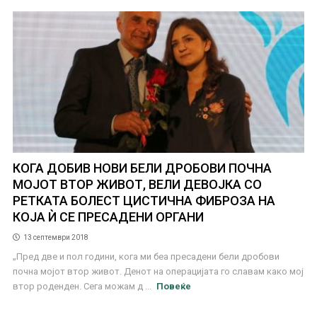
КОГА ДОБИВ НОВИ БЕЛИ ДРОБОВИ ПОЧНА
МОЈОТ ВТОР ЖИВОТ, ВЕЛИ ДЕВОЈКА СО
РЕТКАТА БОЛЕСТ ЦИСТИЧНА ФИБРОЗА НА
КОЈА Ѝ СЕ ПРЕСАДЕНИ ОРГАНИ
13 септември 2018
„Пред две и пол години, кога ми беа пресадени бели дробови
почна мојот втор живот. Денот на операцијата го славам како мој
втор роденден. Сега можам д ...
Повеќе