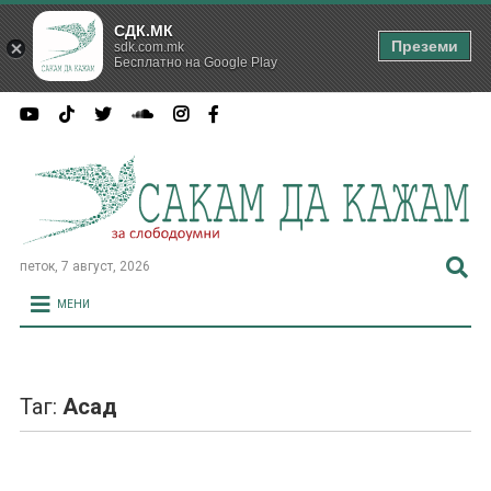
СДК.МК
Преземи
sdk.com.mk
Бесплатно на Google Play
петок, 7 август, 2026
МЕНИ
Таг:
Асад