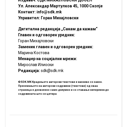
Ул. Александар Мартулков 45, 1000 Скопје
Контакт:
info@sdk.mk
Управител: Горан Михајловски
Дигитална редакција „Сакам да кажам“
Главен и одговорен уредник:
Горан Михајловски
Заменик главен и одговорен уредник:
Марина Костова
Менаџер на социјални мрежи:
Мирослав Илиоски
Редакцијa:
sdk@sdk.mk
©SDK.MK Крадењето авторски текстови е казниво со закон.
Преземањето на авторски содржини (текстови) од оваа
страница е дозволено само делумно и со ставање хиперлинк до
содржината што се цитира