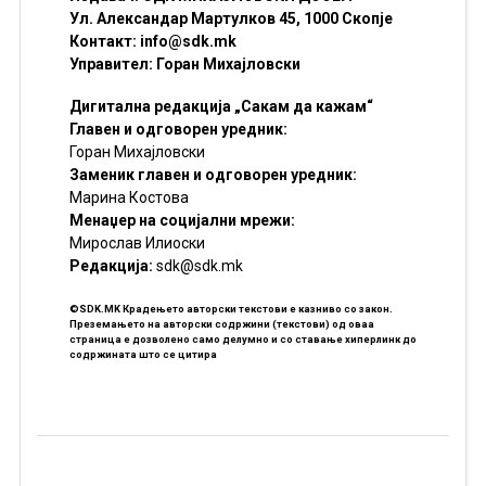
Ул. Александар Мартулков 45, 1000 Скопје
Контакт:
info@sdk.mk
Управител: Горан Михајловски
Дигитална редакција „Сакам да кажам“
Главен и одговорен уредник:
Горан Михајловски
Заменик главен и одговорен уредник:
Марина Костова
Менаџер на социјални мрежи:
Мирослав Илиоски
Редакцијa:
sdk@sdk.mk
©SDK.MK Крадењето авторски текстови е казниво со закон.
Преземањето на авторски содржини (текстови) од оваа
страница е дозволено само делумно и со ставање хиперлинк до
содржината што се цитира