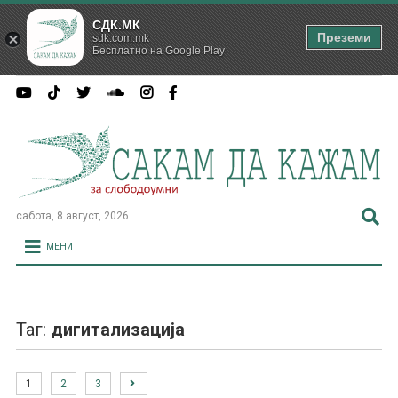
СДК.МК
Преземи
sdk.com.mk
Бесплатно на Google Play
сабота, 8 август, 2026
МЕНИ
Таг:
дигитализација
1
2
3