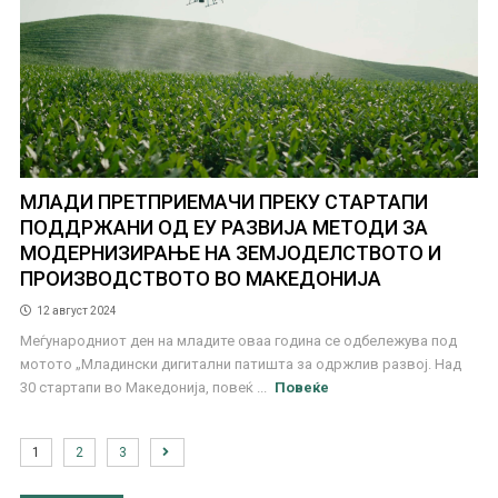
МЛАДИ ПРЕТПРИЕМАЧИ ПРЕКУ СТАРТАПИ
ПОДДРЖАНИ ОД ЕУ РАЗВИЈА МЕТОДИ ЗА
МОДЕРНИЗИРАЊЕ НА ЗЕМЈОДЕЛСТВОТО И
ПРОИЗВОДСТВОТО ВО МАКЕДОНИЈА
12 август 2024
Меѓународниот ден на младите оваа година се одбележува под
мотото „Младински дигитални патишта за одржлив развој. Над
30 стартапи во Македонија, повеќ ...
Повеќе
1
2
3