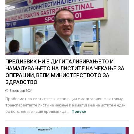
ПРЕДИЗВИК НИ Е ДИГИТАЛИЗИРАЊЕТО И
НАМАЛУВАЊЕТО НА ЛИСТИТЕ НА ЧЕКАЊЕ ЗА
ОПЕРАЦИИ, ВЕЛИ МИНИСТЕРСТВОТО ЗА
ЗДРАВСТВО
5 ноември 2024
Проблемот со листите за интервенции е долгогодишен и токму
транспарентните листи на чекање и намалување на истите е еден
од поголемите наши предизвици ...
Повеќе