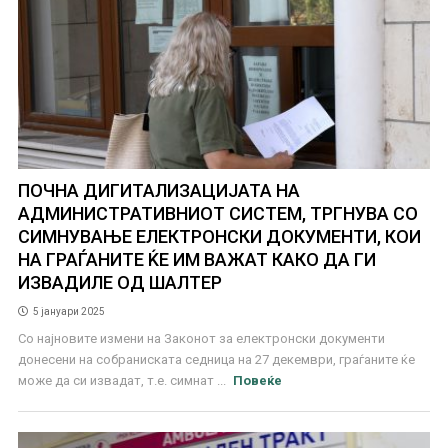
ПОЧНА ДИГИТАЛИЗАЦИЈАТА НА
АДМИНИСТРАТИВНИОТ СИСТЕМ, ТРГНУВА СО
СИМНУВАЊЕ ЕЛЕКТРОНСКИ ДОКУМЕНТИ, КОИ
НА ГРАЃАНИТЕ ЌЕ ИМ ВАЖАТ КАКО ДА ГИ
ИЗВАДИЛЕ ОД ШАЛТЕР
5 јануари 2025
Со најновите измени на Законот за електронски документи
донесени на собраниската седница на 27 декември, граѓаните ќе
може да си извадат, т.е. симнат ...
Повеќе