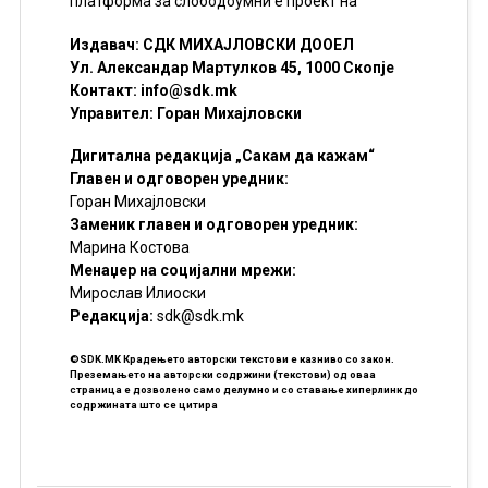
платформа за слободоумни е проект на
Издавач: СДК МИХАЈЛОВСКИ ДООЕЛ
Ул. Александар Мартулков 45, 1000 Скопје
Контакт:
info@sdk.mk
Управител: Горан Михајловски
Дигитална редакција „Сакам да кажам“
Главен и одговорен уредник:
Горан Михајловски
Заменик главен и одговорен уредник:
Марина Костова
Менаџер на социјални мрежи:
Мирослав Илиоски
Редакцијa:
sdk@sdk.mk
©SDK.MK Крадењето авторски текстови е казниво со закон.
Преземањето на авторски содржини (текстови) од оваа
страница е дозволено само делумно и со ставање хиперлинк до
содржината што се цитира