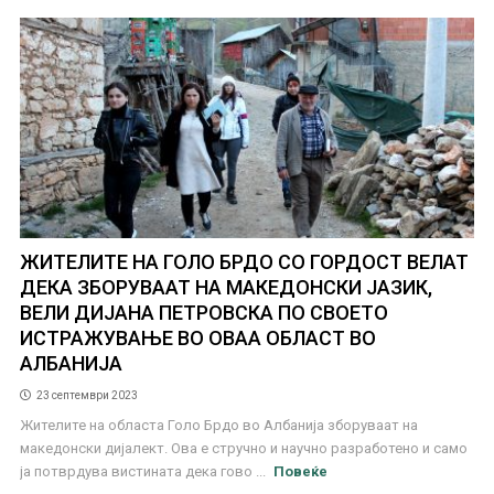
ЖИТЕЛИТЕ НА ГОЛО БРДО СО ГОРДОСТ ВЕЛАТ
ДЕКА ЗБОРУВААТ НА МАКЕДОНСКИ ЈАЗИК,
ВЕЛИ ДИЈАНА ПЕТРОВСКА ПО СВОЕТО
ИСТРАЖУВАЊЕ ВО ОВАА ОБЛАСТ ВО
АЛБАНИЈА
23 септември 2023
Жителите на областа Голо Брдо во Албанија зборуваат на
македонски дијалект. Ова е стручно и научно разработено и само
ја потврдува вистината дека гово ...
Повеќе