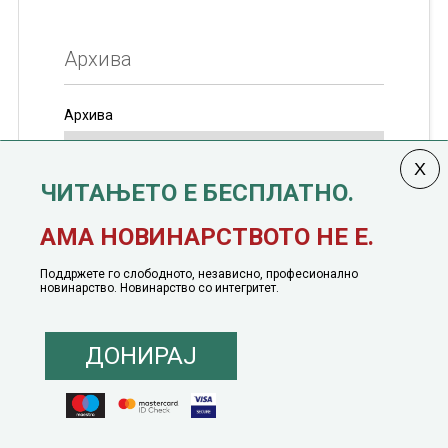
Архива
Архива
ЧИТАЊЕТО Е БЕСПЛАТНО.
Колумната
САКАМ ДА КАЖАМ
излегува од 12
АМА НОВИНАРСТВОТО НЕ Е.
јануари, 1991 година
Поддржете го слободното, независно, професионално
новинарство. Новинарство со интегритет.
ДОНИРАЈ
© 2016 - 2026 Сакам Да Кажам. Сите права задржани |
Маркетинг
понуда
|
Понуда за политичко рекламирање
|
Политика на приватност
|
Политика на инклузија
|
Кодекс на однесување