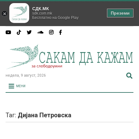
СДК.МК
Преземи
sdk.com.mk
Бесплатно на Google Play
недела, 9 август, 2026
МЕНИ
Таг:
Дијана Петровска