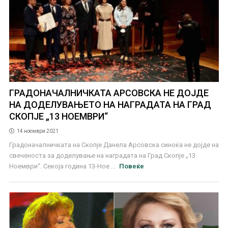
ГРАДОНАЧАЛНИЧКАТА АРСОВСКА НЕ ДОЈДЕ
НА ДОДЕЛУВАЊЕТО НА НАГРАДАТА НА ГРАД
СКОПЈЕ „13 НОЕМВРИ“
14 ноември 2021
Градоначалничката на Скопје Данела Арсовска синоќа не дојде на
свеченоста за доделување на наградата на Град Скопје „13
Ноември“. Секоја година 13-Ное ...
Повеќе