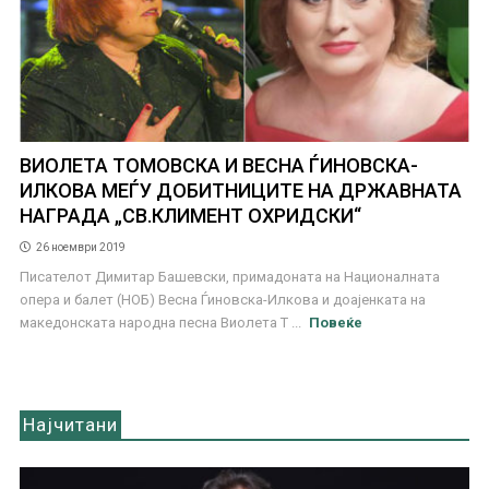
ВИОЛЕТА ТОМОВСКА И ВЕСНА ЃИНОВСКА-
ИЛКОВА МЕЃУ ДОБИТНИЦИТЕ НА ДРЖАВНАТА
НАГРАДА „СВ.КЛИМЕНТ ОХРИДСКИ“
26 ноември 2019
Писателот Димитар Башевски, примадоната на Националната
опера и балет (НОБ) Весна Ѓиновска-Илкова и доајенката на
македонската народна песна Виолета Т ...
Повеќе
Најчитани