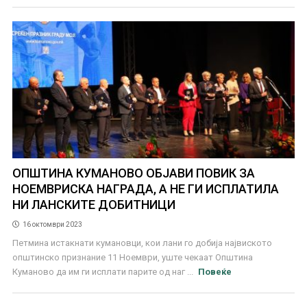
ОПШТИНА КУМАНОВО ОБЈАВИ ПОВИК ЗА
НОЕМВРИСКА НАГРАДА, А НЕ ГИ ИСПЛАТИЛА
НИ ЛАНСКИТЕ ДОБИТНИЦИ
16 октомври 2023
Петмина истакнати кумановци, кои лани го добија највиското
општинско признание 11 Ноември, уште чекаат Општина
Куманово да им ги исплати парите од наг ...
Повеќе