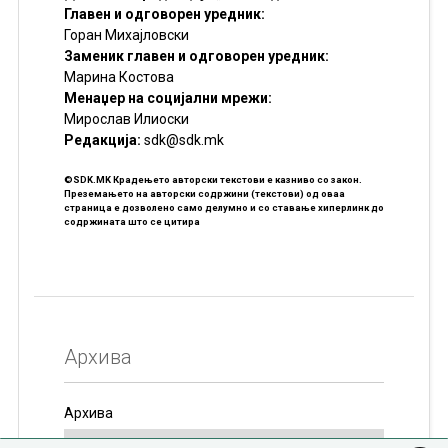
Главен и одговорен уредник:
Горан Михајловски
Заменик главен и одговорен уредник:
Марина Костова
Менаџер на социјални мрежи:
Мирослав Илиоски
Редакцијa:
sdk@sdk.mk
©SDK.MK Крадењето авторски текстови е казниво со закон.
Преземањето на авторски содржини (текстови) од оваа
страница е дозволено само делумно и со ставање хиперлинк до
содржината што се цитира
Архива
Архива