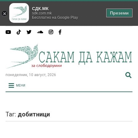
СДК.МК
Преземи
sdk.com.mk
Бесплатно на Google Play
понеделник, 10 август, 2026
МЕНИ
Таг:
добитници