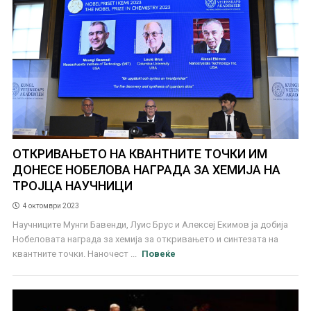
ОТКРИВАЊЕТО НА КВАНТНИТЕ ТОЧКИ ИМ
ДОНЕСЕ НОБЕЛОВА НАГРАДА ЗА ХЕМИЈА НА
ТРОЈЦА НАУЧНИЦИ
4 октомври 2023
Научниците Мунги Бавенди, Луис Брус и Алексеј Екимов ја добија
Нобеловата награда за хемија за откривањето и синтезата на
квантните точки. Наночест ...
Повеќе