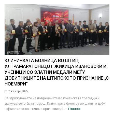
КЛИНИЧКАТА БОЛНИЦА ВО ШТИП,
УЛТРАМАРАТОНЕЦОТ ЖИКИЦА ИВАНОВСКИ И
УЧЕНИЦИ СО ЗЛАТНИ МЕДАЛИ МЕЃУ
ДОБИТНИЦИТЕ НА ШТИПСКОТО ПРИЗНАНИЕ „8
НОЕМВРИ“
7 ноември 2025
За згрижувањето на повредените во кочанската трагедија и
укажувањето брза помош, Клиничката болница во Штип го доби
највисокото општинско признание „8 ...
Повеќе