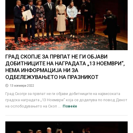
ГРАД СКОПЈЕ ЗА ПРВПАТ НЕ ГИ ОБЈАВИ
ДОБИТНИЦИТЕ НА НАГРАДАТА „13 НОЕМВРИ“,
НЕМА ИНФОРМАЦИЈА НИ ЗА
ОДБЕЛЕЖУВАЊЕТО НА ПРАЗНИКОТ
13 ноември 2022
Град Скопје за првпат не ги објави добитниците на највисоката
градска наградата „13 Ноември“ која се доделува по повод Денот
на ослободувањето на Скоп ...
Повеќе