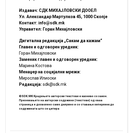
Издавач: СДК МИХАЈЛОВСКИ ДООЕЛ
Ул. Александар Мартулков 45, 1000 Скопје
Контакт:
info@sdk.mk
Управител: Горан Михајловски
Дигитална редакција „Сакам да кажам“
Главен и одговорен уредник:
Горан Михајловски
Заменик главен и одговорен уредник:
Марина Костова
Менаџер на социјални мрежи:
Мирослав Илиоски
Редакцијa:
sdk@sdk.mk
©SDK.MK Крадењето авторски текстови е казниво со закон.
Преземањето на авторски содржини (текстови) од оваа
страница е дозволено само делумно и со ставање хиперлинк до
содржината што се цитира