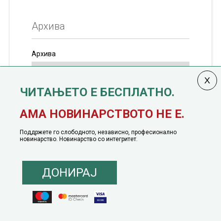
Архива
Архива
ЧИТАЊЕТО Е БЕСПЛАТНО.
Колумната
САКАМ ДА КАЖАМ
излегува од 12
АМА НОВИНАРСТВОТО НЕ Е.
јануари, 1991 година
Поддржете го слободното, независно, професионално
новинарство. Новинарство со интегритет.
ДОНИРАЈ
© 2016 - 2026 Сакам Да Кажам. Сите права задржани |
Маркетинг
понуда
|
Понуда за политичко рекламирање
|
Политика на приватност
|
Политика на инклузија
|
Кодекс на однесување