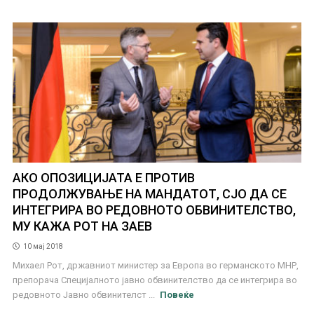
АКО ОПОЗИЦИЈАТА Е ПРОТИВ
ПРОДОЛЖУВАЊЕ НА МАНДАТОТ, СЈО ДА СЕ
ИНТЕГРИРА ВО РЕДОВНОТО ОБВИНИТЕЛСТВО,
МУ КАЖА РОТ НА ЗАЕВ
10 мај 2018
Михаел Рот, државниот министер за Европа во германското МНР,
препорача Специјалното јавно обвинителство да се интегрира во
редовното Јавно обвинителст ...
Повеќе