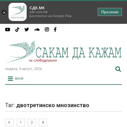
СДК.МК
Преземи
sdk.com.mk
Бесплатно на Google Play
недела, 9 август, 2026
МЕНИ
Таг:
двотретинско мнозинство
1
2
3