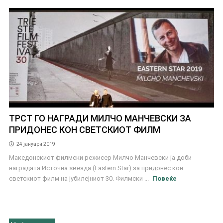
ТРСТ ГО НАГРАДИ МИЛЧО МАНЧЕВСКИ ЗА
ПРИДОНЕС КОН СВЕТСКИОТ ФИЛМ
24 јануари 2019
Македонскиот филмски режисер Милчо Манчевски ја доби
наградата Источна ѕвезда (Eastern Star) за придонес кон
светскиот филм на јубилејниот 30. Филмски ...
Повеќе