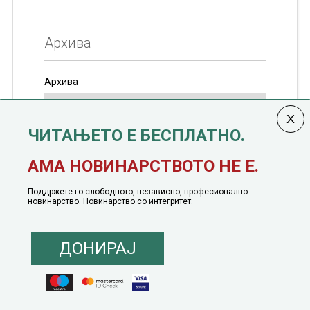
Архива
Архива
ЧИТАЊЕТО Е БЕСПЛАТНО.
Колумната
САКАМ ДА КАЖАМ
излегува од 12
АМА НОВИНАРСТВОТО НЕ Е.
јануари, 1991 година
Поддржете го слободното, независно, професионално
новинарство. Новинарство со интегритет.
ДОНИРАЈ
© 2016 - 2026 Сакам Да Кажам. Сите права задржани |
Маркетинг
понуда
|
Понуда за политичко рекламирање
|
Политика на приватност
|
Политика на инклузија
|
Кодекс на однесување