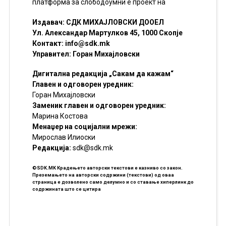
платформа за слободоумни е проект на
Издавач: СДК МИХАЈЛОВСКИ ДООЕЛ
Ул. Александар Мартулков 45, 1000 Скопје
Контакт:
info@sdk.mk
Управител: Горан Михајловски
Дигитална редакција „Сакам да кажам“
Главен и одговорен уредник:
Горан Михајловски
Заменик главен и одговорен уредник:
Марина Костова
Менаџер на социјални мрежи:
Мирослав Илиоски
Редакцијa:
sdk@sdk.mk
©SDK.MK Крадењето авторски текстови е казниво со закон.
Преземањето на авторски содржини (текстови) од оваа
страница е дозволено само делумно и со ставање хиперлинк до
содржината што се цитира