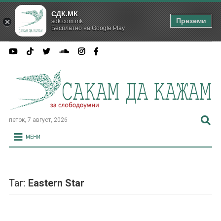
СДК.МК
Преземи
sdk.com.mk
Бесплатно на Google Play
петок, 7 август, 2026
МЕНИ
Таг:
Eastern Star