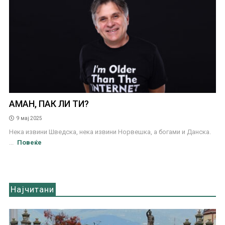
АМАН, ПАК ЛИ ТИ?
9 мај 2025
Нека извини Шведска, нека извини Норвешка, а богами и Данска.
...
Повеќе
Најчитани