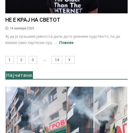
НЕ Е КРАЈ НА СВЕТОТ
14 ноември 2025
Ај да ја прашаме јавноста дали да го укинеме судството, па да
имаме само партиски суд. ...
Повеќе
…
1
2
3
14
Најчитани