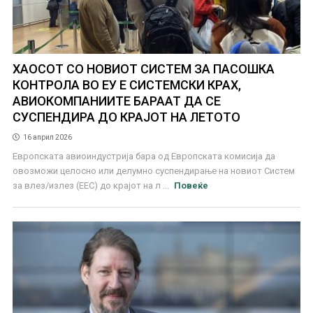
ХАОСОТ СО НОВИОТ СИСТЕМ ЗА ПАСОШКА
КОНТРОЛА ВО ЕУ Е СИСТЕМСКИ КРАХ,
АВИОКОМПАНИИТЕ БАРААТ ДА СЕ
СУСПЕНДИРА ДО КРАЈОТ НА ЛЕТОТО
16 април 2026
Европската авиоиндустрија бара од Европската комисија да
овозможи целосно или делумно суспендирање на новиот Систем
за влез/излез (ЕЕС) до крајот на л ...
Повеќе