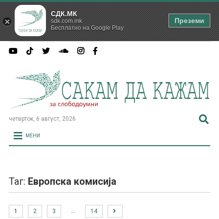
СДК.МК
Преземи
sdk.com.mk
Бесплатно на Google Play
четврток, 6 август, 2026
МЕНИ
Таг:
Европска комисија
…
1
2
3
14