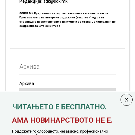
Редакцијa:
sdk@sdk.mk
©SDK.MK Крадењето авторски текстови е казниво со закон.
Преземањето на авторски содржини (текстови) од оваа
страница е дозволено само делумно и со ставање хиперлинк до
содржината што се цитира
Архива
Архива
ЧИТАЊЕТО Е БЕСПЛАТНО.
Колумната
САКАМ ДА КАЖАМ
излегува од 12
АМА НОВИНАРСТВОТО НЕ Е.
јануари, 1991 година
Поддржете го слободното, независно, професионално