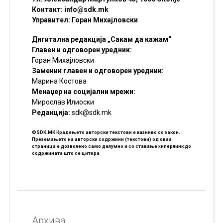
Контакт:
info@sdk.mk
Управител: Горан Михајловски
Дигитална редакција „Сакам да кажам“
Главен и одговорен уредник:
Горан Михајловски
Заменик главен и одговорен уредник:
Марина Костова
Менаџер на социјални мрежи:
Мирослав Илиоски
Редакцијa:
sdk@sdk.mk
©SDK.MK Крадењето авторски текстови е казниво со закон.
Преземањето на авторски содржини (текстови) од оваа
страница е дозволено само делумно и со ставање хиперлинк до
содржината што се цитира
Архива