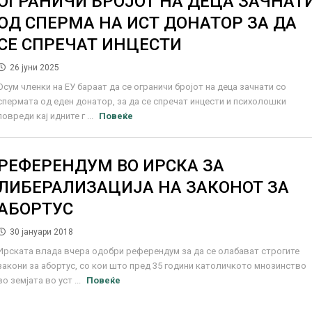
ОГРАНИЧИ БРОЈОТ НА ДЕЦА ЗАЧНАТ
ОД СПЕРМА НА ИСТ ДОНАТОР ЗА ДА
СЕ СПРЕЧАТ ИНЦЕСТИ
26 јуни 2025
Осум членки на ЕУ бараат да се ограничи бројот на деца зачнати со
спермата од еден донатор, за да се спречат инцести и психолошки
повреди кај идните г ...
Повеќе
РЕФЕРЕНДУМ ВО ИРСКА ЗА
ЛИБЕРАЛИЗАЦИЈА НА ЗАКОНОТ ЗА
АБОРТУС
30 јануари 2018
Ирската влада вчера одобри референдум за да се олабават строгите
закони за абортус, со кои што пред 35 години католичкото мнозинство
во земјата во уст ...
Повеќе