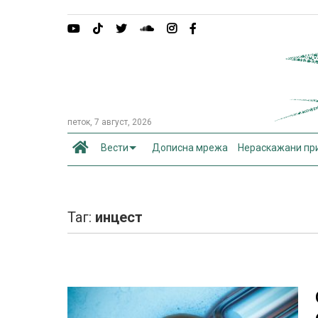
петок, 7 август, 2026
Вести
Дописна мрежа
Нераскажани пр
Таг:
инцест