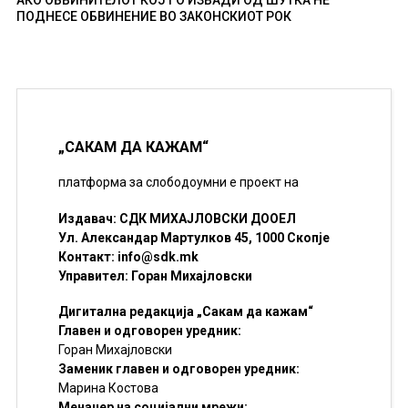
АКО ОБВИНИТЕЛОТ КОЈ ГО ИЗВАДИ ОД ШУТКА НЕ
ПОДНЕСЕ ОБВИНЕНИЕ ВО ЗАКОНСКИОТ РОК
„САКАМ ДА КАЖАМ“
платформа за слободоумни е проект на
Издавач: СДК МИХАЈЛОВСКИ ДООЕЛ
Ул. Александар Мартулков 45, 1000 Скопје
Контакт:
info@sdk.mk
Управител: Горан Михајловски
Дигитална редакција „Сакам да кажам“
Главен и одговорен уредник:
Горан Михајловски
Заменик главен и одговорен уредник:
Марина Костова
Менаџер на социјални мрежи: