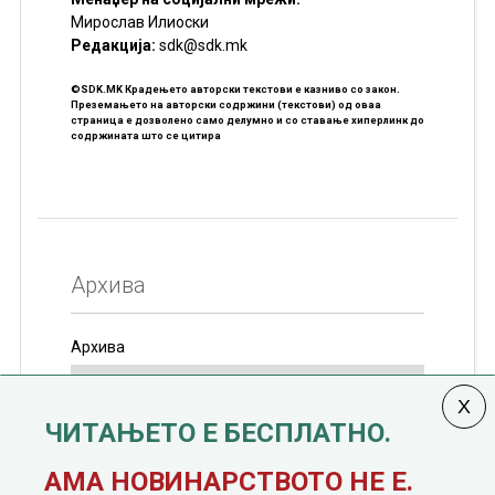
Мирослав Илиоски
Редакцијa:
sdk@sdk.mk
©SDK.MK Крадењето авторски текстови е казниво со закон.
Преземањето на авторски содржини (текстови) од оваа
страница е дозволено само делумно и со ставање хиперлинк до
содржината што се цитира
Архива
Архива
ЧИТАЊЕТО Е БЕСПЛАТНО.
Колумната
САКАМ ДА КАЖАМ
излегува од 12
АМА НОВИНАРСТВОТО НЕ Е.
јануари, 1991 година