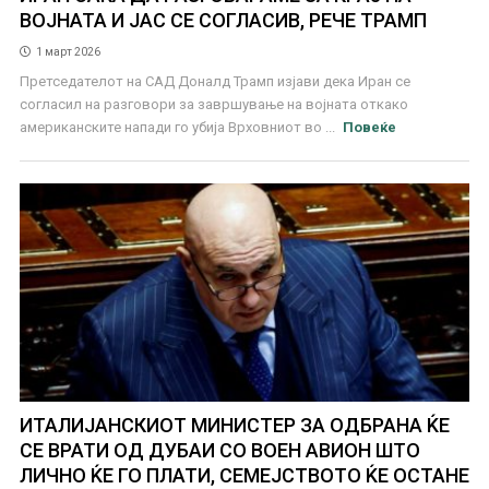
ВОЈНАТА И ЈАС СЕ СОГЛАСИВ, РЕЧЕ ТРАМП
1 март 2026
Претседателот на САД Доналд Трамп изјави дека Иран се
согласил на разговори за завршување на војната откако
американските напади го убија Врховниот во ...
Повеќе
ИТАЛИЈАНСКИОТ МИНИСТЕР ЗА ОДБРАНА ЌЕ
СЕ ВРАТИ ОД ДУБАИ СО ВОЕН АВИОН ШТО
ЛИЧНО ЌЕ ГО ПЛАТИ, СЕМЕЈСТВОТО ЌЕ ОСТАНЕ