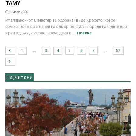
ТАМУ
1 март 2026
Италијанскиот министер за одбрана Гвидо Кросето, кој со
семејството е заглавен на одмор во Дубаи поради нападите врз
Иран од САД и Израел, рече дека ќ ...
Повеќе
…
…
1
3
4
5
6
7
57
Најчитани