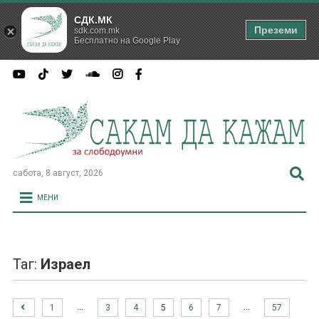
СДК.МК
Преземи
sdk.com.mk
Бесплатно на Google Play
сабота, 8 август, 2026
МЕНИ
Таг:
Израел
…
…
1
3
4
5
6
7
57