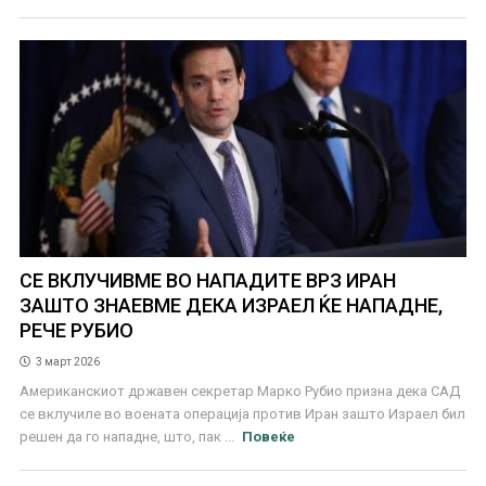
СЕ ВКЛУЧИВМЕ ВО НАПАДИТЕ ВРЗ ИРАН
ЗАШТО ЗНАЕВМЕ ДЕКА ИЗРАЕЛ ЌЕ НАПАДНЕ,
РЕЧЕ РУБИО
3 март 2026
Американскиот државен секретар Марко Рубио призна дека САД
се вклучиле во воената операција против Иран зашто Израел бил
решен да го нападне, што, пак ...
Повеќе