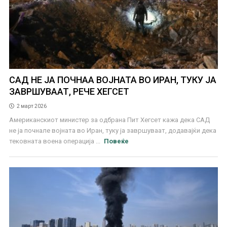
САД НЕ ЈА ПОЧНАА ВОЈНАТА ВО ИРАН, ТУКУ ЈА
ЗАВРШУВААТ, РЕЧЕ ХЕГСЕТ
2 март 2026
Американскиот министер за одбрана Пит Хегсет кажа дека САД
не ја почнале војната во Иран, туку ја завршуваат, додавајќи дека
тековната воена операција ...
Повеќе