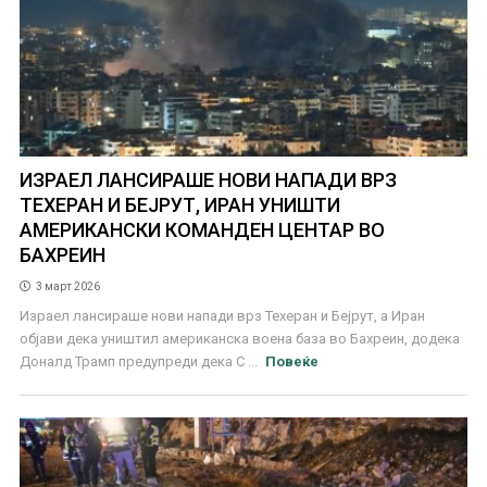
ИЗРАЕЛ ЛАНСИРАШЕ НОВИ НАПАДИ ВРЗ
ТЕХЕРАН И БЕЈРУТ, ИРАН УНИШТИ
АМЕРИКАНСКИ КОМАНДЕН ЦЕНТАР ВО
БАХРЕИН
3 март 2026
Израел лансираше нови напади врз Техеран и Бејрут, а Иран
објави дека уништил американска воена база во Бахреин, додека
Доналд Трамп предупреди дека С ...
Повеќе