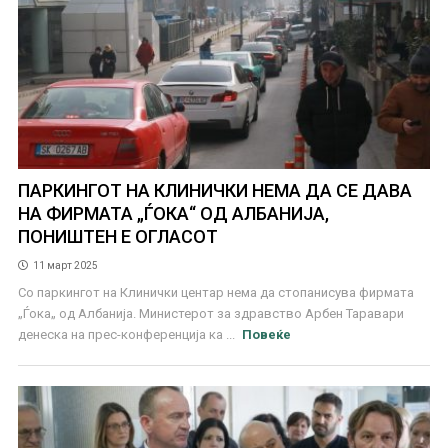
ПАРКИНГОТ НА КЛИНИЧКИ НЕМА ДА СЕ ДАВА
НА ФИРМАТА „ЃОКА“ ОД АЛБАНИЈА,
ПОНИШТЕН Е ОГЛАСОТ
11 март 2025
Со паркингот на Клинички центар нема да стопанисува фирмата
„Ѓока„ од Албанија. Министерот за здравство Арбен Таравари
денеска на прес-конференција ка ...
Повеќе