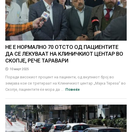
НЕ Е НОРМАЛНО 70 ОТСТО ОД ПАЦИЕНТИТЕ
ДА СЕ ЛЕКУВААТ НА КЛИНИЧКИОТ ЦЕНТАР ВО
СКОПЈЕ, РЕЧЕ ТАРАВАРИ
10 март 2025
Поради високиот процент на пациенти, од вкупниот број во
земјава кои се третираат на Клиничкиот центар „Мајка Тереза“ во
Скопје, пациентите ќе мора да ...
Повеќе