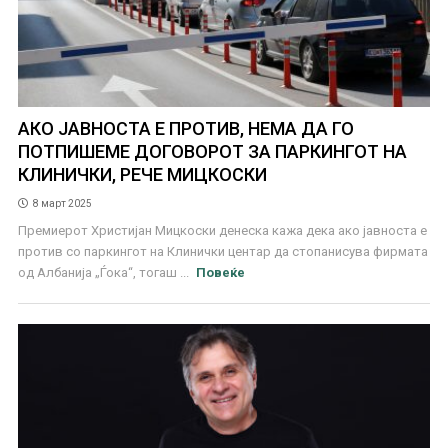
АКО ЈАВНОСТА Е ПРОТИВ, НЕМА ДА ГО
ПОТПИШЕМЕ ДОГОВОРОТ ЗА ПАРКИНГОТ НА
КЛИНИЧКИ, РЕЧЕ МИЦКОСКИ
8 март 2025
Премиерот Христијан Мицкоски денеска кажа дека ако јавноста е
против со паркингот на Клинички центар да стопанисува фирмата
од Албанија „Ѓока“, тогаш ...
Повеќе