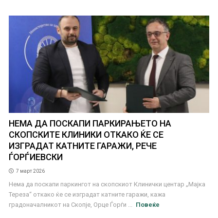
НЕМА ДА ПОСКАПИ ПАРКИРАЊЕТО НА
СКОПСКИТЕ КЛИНИКИ ОТКАКО ЌЕ СЕ
ИЗГРАДАТ КАТНИТЕ ГАРАЖИ, РЕЧЕ
ЃОРЃИЕВСКИ
7 март 2026
Нема да поскапи паркингот на скопскиот Клинички центар „Мајка
Тереза“ откако ќе се изградат катните гаражи, кажа
градоначалникот на Скопје, Орце Ѓорѓи ...
Повеќе