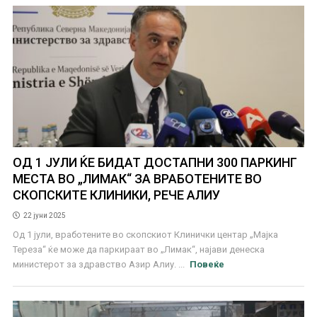
ОД 1 ЈУЛИ ЌЕ БИДАТ ДОСТАПНИ 300 ПАРКИНГ
МЕСТА ВО „ЛИМАК“ ЗА ВРАБОТЕНИТЕ ВО
СКОПСКИТЕ КЛИНИКИ, РЕЧЕ АЛИУ
22 јуни 2025
Од 1 јули, вработените во скопскиот Клинички центар „Мајка
Тереза“ ќе може да паркираат во „Лимак“, најави денеска
министерот за здравство Азир Алиу. ...
Повеќе