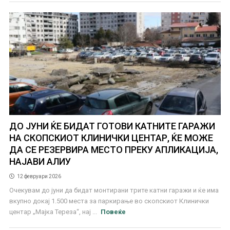
ДО ЈУНИ ЌЕ БИДАТ ГОТОВИ КАТНИТЕ ГАРАЖИ
НА СКОПСКИОТ КЛИНИЧКИ ЦЕНТАР, ЌЕ МОЖЕ
ДА СЕ РЕЗЕРВИРА МЕСТО ПРЕКУ АПЛИКАЦИЈА,
НАЈАВИ АЛИУ
12 февруари 2026
Очекувам до јуни да бидат монтирани трите катни гаражи и ќе има
вкупно докај 1.500 места за паркирање во скопскиот Клинички
центар „Мајка Тереза“, нај ...
Повеќе