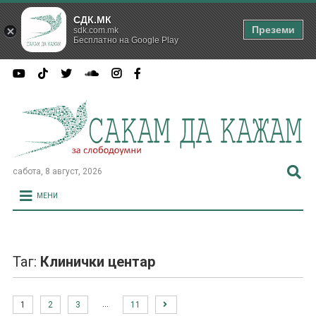
СДК.МК
Преземи
sdk.com.mk
Бесплатно на Google Play
сабота, 8 август, 2026
МЕНИ
Таг:
Клинички центар
…
1
2
3
11