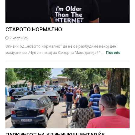
СТАРОТО НОРМАЛНО
7 март 2025
Опиени од „новото нормално“ да не се разбудиме некој ден
мамурни со „Чул ли некој за Северна Македонија?“ ...
Повеќе
ПАРКИНГОТ НА КЛИНИЧКИ ЦЕНТАР ЌЕ