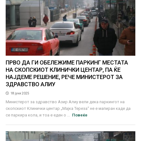
ПРВО ДА ГИ ОБЕЛЕЖИМЕ ПАРКИНГ МЕСТАТА
НА СКОПСКИОТ КЛИНИЧКИ ЦЕНТАР, ПА ЌЕ
НАЈДЕМЕ РЕШЕНИЕ, РЕЧЕ МИНИСТЕРОТ ЗА
ЗДРАВСТВО АЛИУ
18 јуни 2025
Министерот за здравство Азир Алиу вели дека паркингот на
скопскиот Клинички центар „Мајка Тереза“ не е мапиран каде да
се паркира кола, и тоа е еден о ...
Повеќе