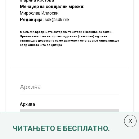
Марина Костова
Менаџер на социјални мрежи:
Мирослав Илиоски
Редакцијa:
sdk@sdk.mk
©SDK.MK Крадењето авторски текстови е казниво со закон.
Преземањето на авторски содржини (текстови) од оваа
страница е дозволено само делумно и со ставање хиперлинк до
содржината што се цитира
Архива
Архива
ЧИТАЊЕТО Е БЕСПЛАТНО.
Колумната
САКАМ ДА КАЖАМ
излегува од 12