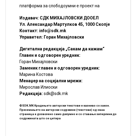
платформа за слободоумни е проект на
Издавач: СДК МИХАЈЛОВСКИ ДООЕЛ
Ул. Александар Мартулков 45, 1000 Скопје
Контакт:
info@sdk.mk
Управител: Горан Михајловски
Дигитална редакција „Сакам да кажам“
Главен и одговорен уредник:
Горан Михајловски
Заменик главен и одговорен уредник:
Марина Костова
Менаџер на социјални мрежи:
Мирослав Илиоски
Редакцијa:
sdk@sdk.mk
©SDK.MK Крадењето авторски текстови е казниво со закон.
Преземањето на авторски содржини (текстови) од оваа
страница е дозволено само делумно и со ставање хиперлинк до
содржината што се цитира