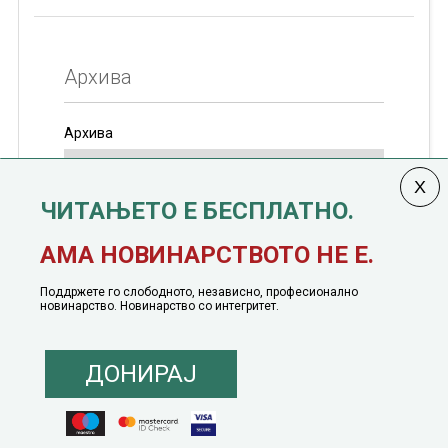
Архива
Архива
ЧИТАЊЕТО Е БЕСПЛАТНО.
Колумната
САКАМ ДА КАЖАМ
излегува од 12
АМА НОВИНАРСТВОТО НЕ Е.
јануари, 1991 година
Поддржете го слободното, независно, професионално
новинарство. Новинарство со интегритет.
ДОНИРАЈ
© 2016 - 2026 Сакам Да Кажам. Сите права задржани |
Маркетинг
понуда
|
Понуда за политичко рекламирање
|
Политика на приватност
|
Политика на инклузија
|
Кодекс на однесување