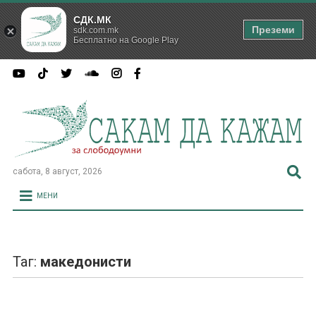
СДК.МК
Преземи
sdk.com.mk
Бесплатно на Google Play
сабота, 8 август, 2026
МЕНИ
Таг:
македонисти