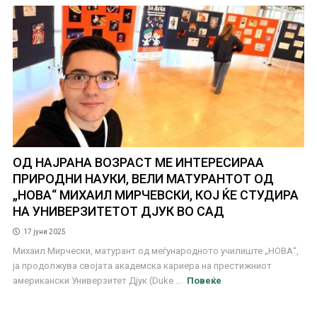
ОД НАЈРАНА ВОЗРАСТ МЕ ИНТЕРЕСИРАА
ПРИРОДНИ НАУКИ, ВЕЛИ МАТУРАНТОТ ОД
„НОВА“ МИХАИЛ МИРЧЕВСКИ, КОЈ ЌЕ СТУДИРА
НА УНИВЕРЗИТЕТОТ ДЈУК ВО САД
17 јуни 2025
Михаил Мирчески, матурант од меѓународното училиште „НОВА“,
ја продолжува својата академска кариера на престижниот
американски Универзитет Дјук (Duke ...
Повеќе