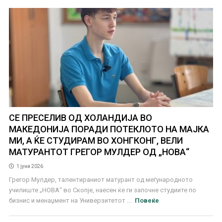
СЕ ПРЕСЕЛИВ ОД ХОЛАНДИЈА ВО
МАКЕДОНИЈА ПОРАДИ ПОТЕКЛОТО НА МАЈКА
МИ, А ЌЕ СТУДИРАМ ВО ХОНГКОНГ, ВЕЛИ
МАТУРАНТОТ ГРЕГОР МУЛДЕР ОД „НОВА“
1 јуни 2026
Грегор Мулдер, талентираниот матурант од меѓународното
училиште „НОВА“ во Скопје, наесен ќе ги започне студиите по
бизнис и менаџмент на Универзитетот ...
Повеќе