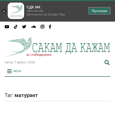
СДК.МК
Преземи
sdk.com.mk
Бесплатно на Google Play
петок, 7 август, 2026
МЕНИ
Таг:
матурант