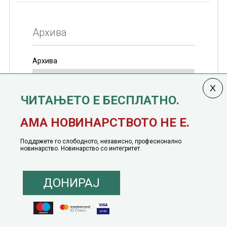
Архива
Архива
ЧИТАЊЕТО Е БЕСПЛАТНО.
Колумната
САКАМ ДА КАЖАМ
излегува од 12
АМА НОВИНАРСТВОТО НЕ Е.
јануари, 1991 година
Поддржете го слободното, независно, професионално
новинарство. Новинарство со интегритет.
ДОНИРАЈ
© 2016 - 2026 Сакам Да Кажам. Сите права задржани |
Маркетинг
понуда
|
Понуда за политичко рекламирање
|
Политика на приватност
|
Политика на инклузија
|
Кодекс на однесување