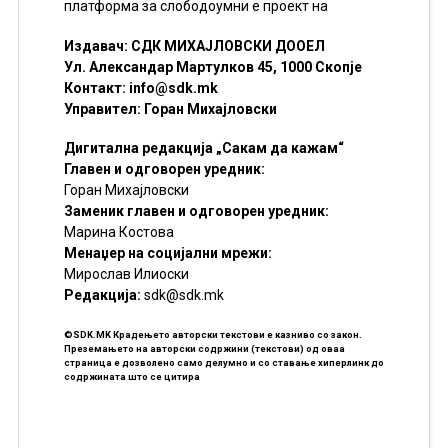
платформа за слободоумни е проект на
Издавач: СДК МИХАЈЛОВСКИ ДООЕЛ
Ул. Александар Мартулков 45, 1000 Скопје
Контакт:
info@sdk.mk
Управител: Горан Михајловски
Дигитална редакција „Сакам да кажам“
Главен и одговорен уредник:
Горан Михајловски
Заменик главен и одговорен уредник:
Марина Костова
Менаџер на социјални мрежи:
Мирослав Илиоски
Редакцијa:
sdk@sdk.mk
©SDK.MK Крадењето авторски текстови е казниво со закон.
Преземањето на авторски содржини (текстови) од оваа
страница е дозволено само делумно и со ставање хиперлинк до
содржината што се цитира