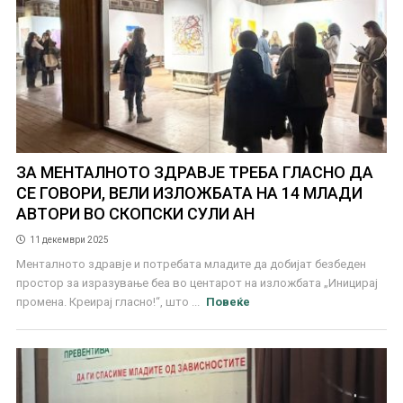
ЗА МЕНТАЛНОТО ЗДРАВЈЕ ТРЕБА ГЛАСНО ДА
СЕ ГОВОРИ, ВЕЛИ ИЗЛОЖБАТА НА 14 МЛАДИ
АВТОРИ ВО СКОПСКИ СУЛИ АН
11 декември 2025
Менталното здравје и потребата младите да добијат безбеден
простор за изразување беа во центарот на изложбата „Иницирај
промена. Креирај гласно!“, што ...
Повеќе