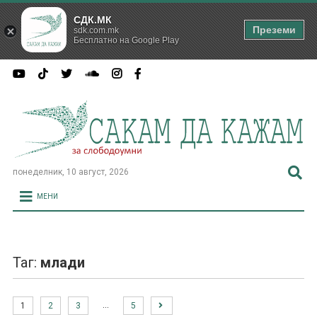
СДК.МК
Преземи
sdk.com.mk
Бесплатно на Google Play
понеделник, 10 август, 2026
МЕНИ
Таг:
млади
…
1
2
3
5