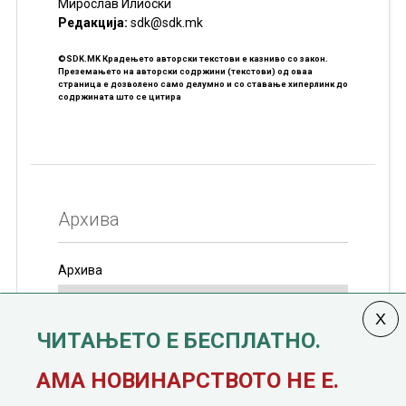
Мирослав Илиоски
Редакцијa:
sdk@sdk.mk
©SDK.MK Крадењето авторски текстови е казниво со закон.
Преземањето на авторски содржини (текстови) од оваа
страница е дозволено само делумно и со ставање хиперлинк до
содржината што се цитира
Архива
Архива
ЧИТАЊЕТО Е БЕСПЛАТНО.
Колумната
САКАМ ДА КАЖАМ
излегува од 12
АМА НОВИНАРСТВОТО НЕ Е.
јануари, 1991 година