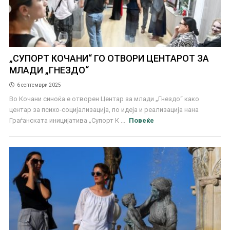
„СУПОРТ КОЧАНИ“ ГО ОТВОРИ ЦЕНТАРОТ ЗА
МЛАДИ „ГНЕЗДО“
6 септември 2025
Во Кочани синоќа е отворен Центар за млади „Гнездо“ како
центар за психо-социјализација, по идеја и реализација нана
Граѓанската иницијатива „Супорт К ...
Повеќе