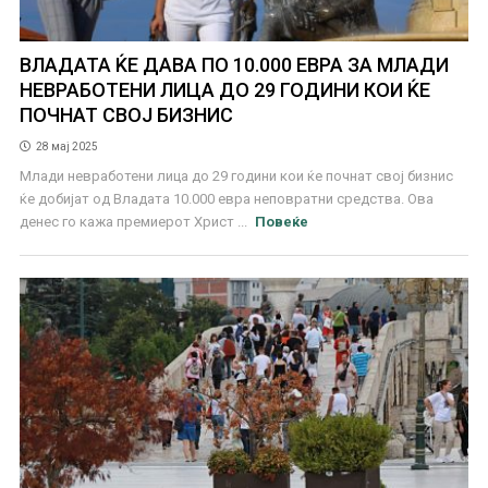
ВЛАДАТА ЌЕ ДАВА ПО 10.000 ЕВРА ЗА МЛАДИ
НЕВРАБОТЕНИ ЛИЦА ДО 29 ГОДИНИ КОИ ЌЕ
ПОЧНАТ СВОЈ БИЗНИС
28 мај 2025
Млади невработени лица до 29 години кои ќе почнат свој бизнис
ќе добијат од Владата 10.000 евра неповратни средства. Ова
денес го кажа премиерот Христ ...
Повеќе