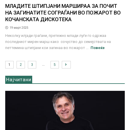
МЛАДИТЕ ШТИПЈАНИ МАРШИРАА ЗА ПОЧИТ
НА ЗАГИНАТИТЕ СОГРАЃАНИ ВО ПОЖАРОТ ВО
КОЧАНСКАТА ДИСКОТЕКА
19 март 2025
Неколку илјади граѓани, претежно млади луѓе го одржаа
последниот мирен марш како сочуство до семејствата на
петтемина штипјани кои загинаа во пожарот ...
Повеќе
…
1
2
3
5
Најчитани