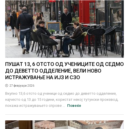
ПУШАТ 13, 6 ОТСТО ОД УЧЕНИЦИТЕ ОД СЕДМО
ДО ДЕВЕТТО ОДДЕЛЕНИЕ, ВЕЛИ НОВО
ИСТРАЖУВАЊЕ НА ИЈЗ И СЗО
27 февруари 2026
Вкупно 13,6 отсто од ученици од седмо до деветто одделение,
најчесто од 13 до 15 години, користат некој тутунски производ,
покажa истражувањето спрове ...
Повеќе