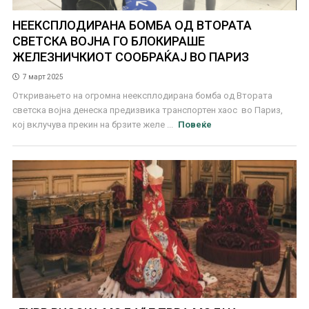
НЕЕКСПЛОДИРАНА БОМБА ОД ВТОРАТА
СВЕТСКА ВОЈНА ГО БЛОКИРАШЕ
ЖЕЛЕЗНИЧКИОТ СООБРАЌАЈ ВО ПАРИЗ
7 март 2025
Откривањето на огромна неексплодирана бомба од Втората
светска војна денеска предизвика транспортен хаос во Париз,
кој вклучува прекин на брзите желе ...
Повеќе