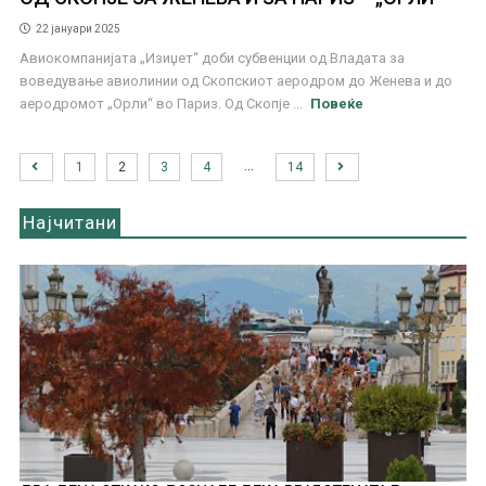
22 јануари 2025
Авиокомпанијата „Изиџет“ доби субвенции од Владата за
воведување авиолинии од Скопскиот аеродром до Женева и до
аеродромот „Орли“ во Париз. Од Скопје ...
Повеќе
…
1
2
3
4
14
Најчитани