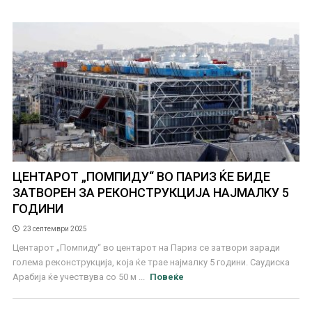
ЦЕНТАРОТ „ПОМПИДУ“ ВО ПАРИЗ ЌЕ БИДЕ
ЗАТВОРЕН ЗА РЕКОНСТРУКЦИЈА НАЈМАЛКУ 5
ГОДИНИ
23 септември 2025
Центарот „Помпиду“ во центарот на Париз се затвори заради
голема реконструкција, која ќе трае најмалку 5 години. Саудиска
Арабија ќе учествува со 50 м ...
Повеќе