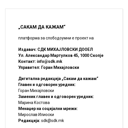
„САКАМ ДА КАЖАМ“
платформа за слободоумни е проект на
Издавач: СДК МИХАЈЛОВСКИ ДООЕЛ
Ул. Александар Мартулков 45, 1000 Скопје
Контакт:
info@sdk.mk
Управител: Горан Михајловски
Дигитална редакција „Сакам да кажам“
Главен и одговорен уредник:
Горан Михајловски
Заменик главен и одговорен уредник:
Марина Костова
Менаџер на социјални мрежи:
Мирослав Илиоски
Редакцијa:
sdk@sdk.mk