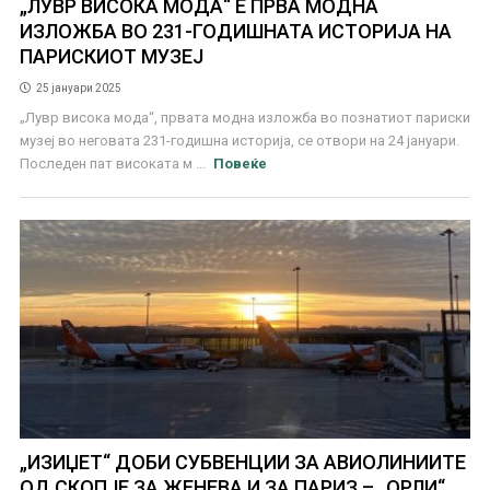
„ЛУВР ВИСОКА МОДА“ Е ПРВА МОДНА
ИЗЛОЖБА ВО 231-ГОДИШНАТА ИСТОРИЈА НА
ПАРИСКИОТ МУЗЕЈ
25 јануари 2025
„Лувр висока мода“, првата модна изложба во познатиот париски
музеј во неговата 231-годишна историја, се отвори на 24 јануари.
Последен пат високата м ...
Повеќе
„ИЗИЏЕТ“ ДОБИ СУБВЕНЦИИ ЗА АВИОЛИНИИТЕ
ОД СКОПЈЕ ЗА ЖЕНЕВА И ЗА ПАРИЗ – „ОРЛИ“