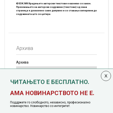
©SDK.MK Крадењето авторски текстови е казниво со закон.
Преземањето на авторски содржини (текстови) од оваа
страница е дозволено само делумно и со ставање хиперлинк до
содржината што се цитира
Архива
Архива
ЧИТАЊЕТО Е БЕСПЛАТНО.
Колумната
САКАМ ДА КАЖАМ
излегува од 12
АМА НОВИНАРСТВОТО НЕ Е.
јануари, 1991 година
Поддржете го слободното, независно, професионално
новинарство. Новинарство со интегритет.