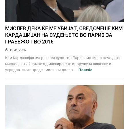
МИСЛЕВ ДЕКА ЌЕ МЕ УБИЈАТ, СВЕДОЧЕШЕ КИМ
КАРДАШИЈАН НА СУДЕЊЕТО ВО ПАРИЗ ЗА
ГРАБЕЖОТ ВО 2016
14 мај 2025
Ким Кардашијан вчера пред судот во Париз емотивно рече дека
мислела оти ќе умре од маскираните вооружени лица кои ѝ
украдоа накит вреден милиони долар ...
Повеќе