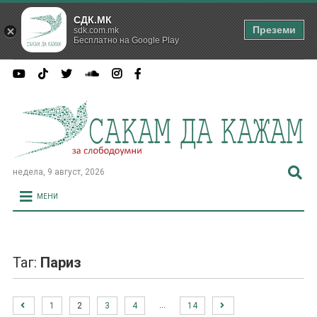
СДК.МК
Преземи
sdk.com.mk
Бесплатно на Google Play
недела, 9 август, 2026
МЕНИ
Таг:
Париз
…
1
2
3
4
14