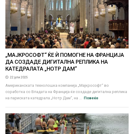
„МАЈКРОСОФТ“ ЌЕ Ѝ ПОМОГНЕ НА ФРАНЦИЈА
ДА СОЗДАДЕ ДИГИТАЛНА РЕПЛИКА НА
КАТЕДРАЛАТА „НОТР ДАМ“
22 јули 2025
Американската технолошка компанија „Мајкрософт“ во
соработка со Владата на Франција ќе создаде дигитална реплика
на париската катедрала „Нотр Дам“, на ...
Повеќе