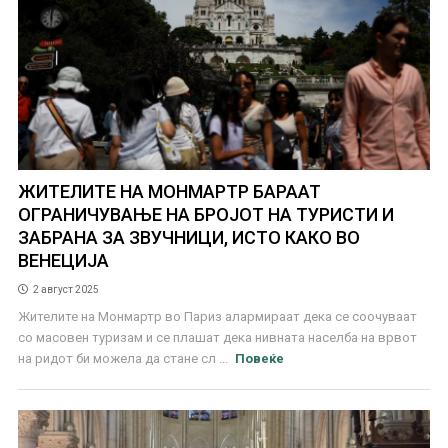
ЖИТЕЛИТЕ НА МОНМАРТР БАРААТ
ОГРАНИЧУВАЊЕ НА БРОЈОТ НА ТУРИСТИ И
ЗАБРАНА ЗА ЗВУЧНИЦИ, ИСТО КАКО ВО
ВЕНЕЦИЈА
2 август 2025
Жителите на Монмартр во Париз алармираат дека се соочуваат
со масовен туризам и се плашат дека нивната населба на врвот
на ридот би можела да стане сл ...
Повеќе