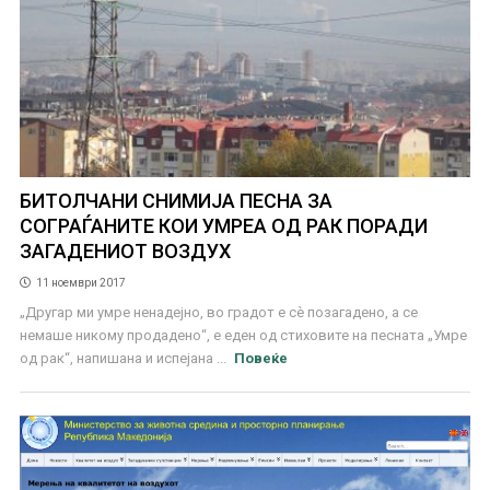
БИТОЛЧАНИ СНИМИЈА ПЕСНА ЗА
СОГРАЃАНИТЕ КОИ УМРЕА ОД РАК ПОРАДИ
ЗАГАДЕНИОТ ВОЗДУХ
11 ноември 2017
„Другар ми умре ненадејно, во градот е сѐ позагадено, а се
немаше никому продадено“, е еден од стиховите на песната „Умре
од рак“, напишана и испејана ...
Повеќе