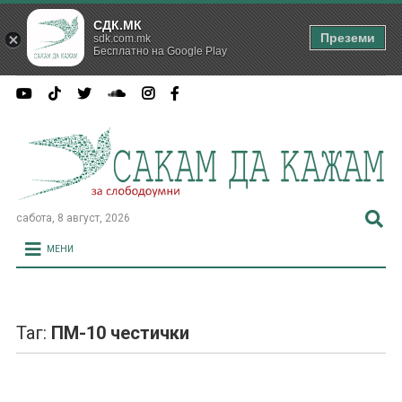
СДК.МК
Преземи
sdk.com.mk
Бесплатно на Google Play
сабота, 8 август, 2026
МЕНИ
Таг:
ПМ-10 честички