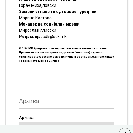
Горан Михајловски
Заменик главен и одговорен уредник:
Марина Костова
Менаџер на социјални мрежи:
Мирослав Илиоски
Редакцијa:
sdk@sdk.mk
©SDK.MK Крадењето авторски текстови е казниво со закон.
Преземањето на авторски содржини (текстови) од оваа
страница е дозволено само делумно и со ставање хиперлинк до
содржината што се цитира
Архива
Архива