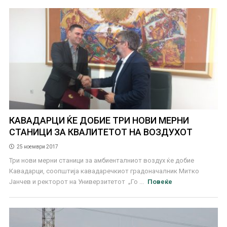
КАВАДАРЦИ ЌЕ ДОБИЕ ТРИ НОВИ МЕРНИ
СТАНИЦИ ЗА КВАЛИТЕТОТ НА ВОЗДУХОТ
25 ноември 2017
Три нови мерни станици за амбиенталниот воздух ќе добие
Кавадарци, соопштија кавадаречкиот градоначалник Митко
Јанчев и ректорот на Универзитетот „Го ...
Повеќе