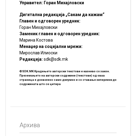
Управител: Горан Михајловски
Дигитална редакција „Сакам да кажам“
Главен и одговорен уредник:
Горан Михајловски
Заменик главен и одговорен уредник:
Марина Костова
Менаџер на социјални мрежи:
Мирослав Илиоски
Редакцијa:
sdk@sdk.mk
©SDK.MK Крадењето авторски текстови е казниво со закон.
Преземањето на авторски содржини (текстови) од оваа
страница е дозволено само делумно и со ставање хиперлинк до
содржината што се цитира
Архива