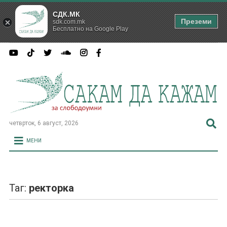
СДК.МК
Преземи
sdk.com.mk
Бесплатно на Google Play
четврток, 6 август, 2026
МЕНИ
Таг:
ректорка