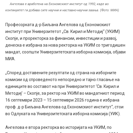
Ангелова е вработена на Економскиот институт од 1992, каде во
континуитет ги добива сите научни и наставно-научни звања. (Фото: МИА)
Професорката д-р Биљана Ангелова од Економскиот
институт при Универзитетот „Св. Кирил и Методиј“ (УКИМ)
Скопје, и проректорка за финансии, инвестиции и развој,
денеска е избрана за нова ректорка на УКИМ со тригодишен
мандат, соопшти Универзитетската изборна комисија, објави
МИА.
„Според доставените резултати од страна на изборните
комисии од спроведеното непосредно и тајно гласање на
единиците во составот на при Универзитетот ‘Св. Кирил и
Методиј’ – Скопје, за ректор на УКИМ во мандатниот период
16 септември 2023 – 15 септември 2026 година е избрана
проф. д-р Биљана Ангелова од Економскиот институт“, стои
во Одлуката на Универзитетската изборна комисија (УИК).
Ангелова е втора ректорка во историјата на УКИМ, по