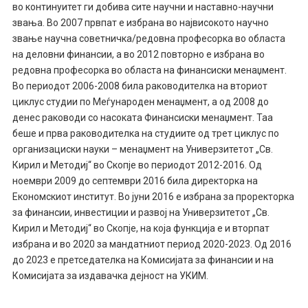
во континуитет ги добива сите научни и наставно-научни
звања. Во 2007 првпат е избрана во највисокото научно
звање научна советничка/редовна професорка во областа
на деловни финансии, а во 2012 повторно е избрана во
редовна професорка во областа на финансиски менаџмент.
Во периодот 2006-2008 била раководителка на вториот
циклус студии по Меѓународен менаџмент, а од 2008 до
денес раководи со насоката Финансиски менаџмент. Таа
беше и прва раководителка на студиите од трет циклус по
организациски науки – менаџмент на Универзитетот „Св.
Кирил и Методиј“ во Скопје во периодот 2012-2016. Од
ноември 2009 до септември 2016 била директорка на
Економскиот институт. Во јуни 2016 е избрана за проректорка
за финансии, инвестиции и развој на Универзитетот „Св.
Кирил и Методиј“ во Скопје, на која функција е и вторпат
избрана и во 2020 за мандатниот период 2020-2023. Од 2016
до 2023 е претседателка на Комисијата за финансии и на
Комисијата за издавачка дејност на УКИМ.