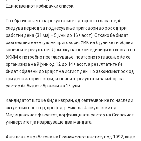
Единствениот избирачки список.
По објавувањето на резултатите од тајното гласање, ќе
следува период за поднесување приговори во рок од три
работни дена (31 мај – 5 јуни до 16 часот). Откако ќе бидат
разгледани евентуални приговори, УИК на 6 јуни ќе ги објави
конечните резултати. Доколку на некои единици во состав на
УКИМ е потребно прегласување, повторното гласање ќе се
организира на 9 јуни од 12 до 14 часот, а резултатите ќе
бидат објавени до крајот на истиот ден. По законскиот рок од
три дена за приговори, конечните резултати за избор на
ректор ќе бидат објавени на 15 јуни.
Кандидатот што ќе биде избран, од септември ќе го наследи
актуелниот ректор, проф. д-р Никола Јанкуловски од
Медицинскиот факултет, кој функцијата ректор на Скопскиот
универзитет ја извршуваше два мандата.
Ангелова е вработена на Економскиот институт од 1992, каде