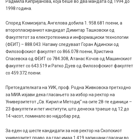
Радмила Кипријанова, која беше во два мандата од 1994 до
1998 година.
Според Комисијата, Ангелова добила 1. 958.681 поени, а
второпласираниот кандидат Димитар Ташковски од
Факултетот за електротехника и информациски технологии
(ФЕИТ) – 888.043. Натаму следуваат Горан Ајдински од
Филозофскиот факултет со 866.078 поени, Христина
Спасевска од ФЕИТ со 784.308, Атанас Кочов од Машинскиот
факултет со 643.519 и Ратко Дуев од Филозофскиот факултет
со 459.372 поени.
Претседателката на УИК, проф. Родна Живковска претходно
за МИА изјави дека гласањето за избор на ректор на
Универзитетот „Св. Кирил и Методиј“ на сите 28-те единици –
23 факултети и пет институти, што денеска траеше од 12 до
14 часот, поминало во најдобар ред.
За еден од шесте кандидати за нов ректор на Скопскиот
универзитет право да глас имаа 1.419 запишани гласачи во