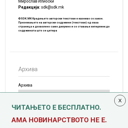
Мирослав Илиоски
Редакцијa:
sdk@sdk.mk
©SDK.MK Крадењето авторски текстови е казниво со закон.
Преземањето на авторски содржини (текстови) од оваа
страница е дозволено само делумно и со ставање хиперлинк до
содржината што се цитира
Архива
Архива
ЧИТАЊЕТО Е БЕСПЛАТНО.
Колумната
САКАМ ДА КАЖАМ
излегува од 12
АМА НОВИНАРСТВОТО НЕ Е.
јануари, 1991 година