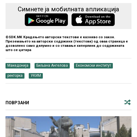
Симнете ја мобилната апликација
©SDK.MK Крадењето авторски текстови е казниво со закон.
Преземањето на авторски содржини (текстови) од оваа страница е
дозволено само делумно и со ставање хиперлинк до содржината
што се цитира
Македонија
Биљана Ангелова
Економски институт
ректорка
УКИМ
ПОВРЗАНИ