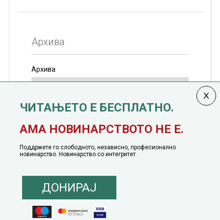
Архива
Архива
ЧИТАЊЕТО Е БЕСПЛАТНО.
Колумната
САКАМ ДА КАЖАМ
излегува од 12
АМА НОВИНАРСТВОТО НЕ Е.
јануари, 1991 година
Поддржете го слободното, независно, професионално
новинарство. Новинарство со интегритет.
ДОНИРАЈ
© 2016 - 2026 Сакам Да Кажам. Сите права задржани |
Маркетинг
понуда
|
Понуда за политичко рекламирање
|
Политика на приватност
|
Политика на инклузија
|
Кодекс на однесување