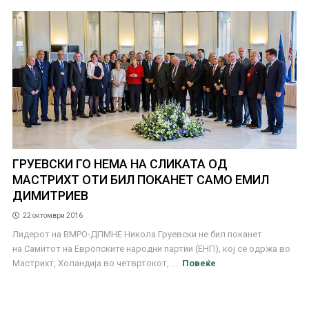
ГРУЕВСКИ ГО НЕМА НА СЛИКАТА ОД
МАСТРИХТ ОТИ БИЛ ПОКАНЕТ САМО ЕМИЛ
ДИМИТРИЕВ
22 октомври 2016
Лидерот на ВМРО-ДПМНЕ Никола Груевски не бил поканет
на Самитот на Европските народни партии (ЕНП), кој се одржа во
Мастрихт, Холандија во четвртокот, ...
Повеќе