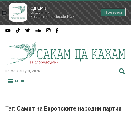
СДК.МК
Преземи
sdk.com.mk
Бесплатно на Google Play
петок, 7 август, 2026
МЕНИ
Таг:
Самит на Европските народни партии