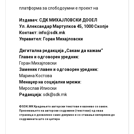
платформа за слободоумни е проект на
Издавач: СДК МИХАЈЛОВСКИ ДООЕЛ
Ул. Александар Мартулков 45, 1000 Скопје
Контакт:
info@sdk.mk
Управител: Горан Михајловски
Дигитална редакција „Сакам да кажам“
Главен и одговорен уредник:
Горан Михајловски
Заменик главен и одговорен уредник:
Марина Костова
Менаџер на социјални мрежи:
Мирослав Илиоски
Редакцијa:
sdk@sdk.mk
©SDK.MK Крадењето авторски текстови е казниво со закон.
Преземањето на авторски содржини (текстови) од оваа
страница е дозволено само делумно и со ставање хиперлинк до
содржината што се цитира