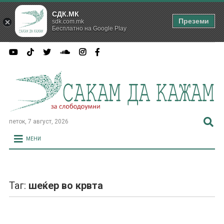
СДК.МК
Преземи
sdk.com.mk
Бесплатно на Google Play
петок, 7 август, 2026
МЕНИ
Таг:
шеќер во крвта