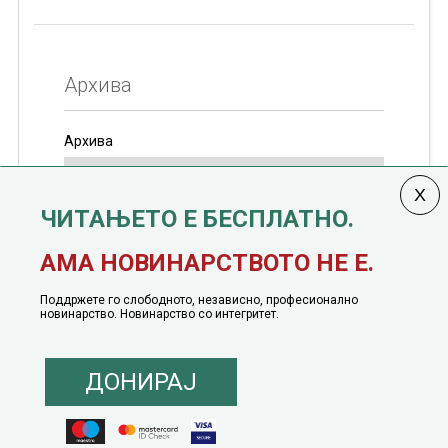
Архива
Архива
ЧИТАЊЕТО Е БЕСПЛАТНО.
Колумната
САКАМ ДА КАЖАМ
излегува од 12
АМА НОВИНАРСТВОТО НЕ Е.
јануари, 1991 година
Поддржете го слободното, независно, професионално
новинарство. Новинарство со интегритет.
ДОНИРАЈ
© 2016 - 2026 Сакам Да Кажам. Сите права задржани |
Маркетинг
понуда
|
Понуда за политичко рекламирање
|
Политика на приватност
|
Политика на инклузија
|
Кодекс на однесување