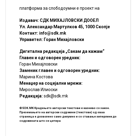
платформа за слободоумни е проект на
Издавач: СДК МИХАЈЛОВСКИ ДООЕЛ
Ул. Александар Мартулков 45, 1000 Скопје
Контакт:
info@sdk.mk
Управител: Горан Михајловски
Дигитална редакција „Сакам да кажам“
Главен и одговорен уредник:
Горан Михајловски
Заменик главен и одговорен уредник:
Марина Костова
Менаџер на социјални мрежи:
Мирослав Илиоски
Редакцијa:
sdk@sdk.mk
©SDK.MK Крадењето авторски текстови е казниво со закон.
Преземањето на авторски содржини (текстови) од оваа
страница е дозволено само делумно и со ставање хиперлинк до
содржината што се цитира