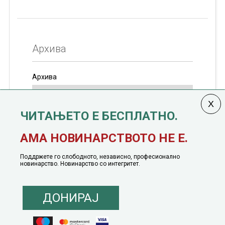
Архива
Архива
ЧИТАЊЕТО Е БЕСПЛАТНО.
Колумната
САКАМ ДА КАЖАМ
излегува од 12
АМА НОВИНАРСТВОТО НЕ Е.
јануари, 1991 година
Поддржете го слободното, независно, професионално
новинарство. Новинарство со интегритет.
ДОНИРАЈ
© 2016 - 2026 Сакам Да Кажам. Сите права задржани |
Маркетинг
понуда
|
Понуда за политичко рекламирање
|
Политика на приватност
|