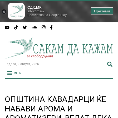
СДК.МК
Преземи
sdk.com.mk
Бесплатно на Google Play
недела, 9 август, 2026
МЕНИ
ОПШТИНА КАВАДАРЦИ ЌЕ
НАБАВИ АРОМА И