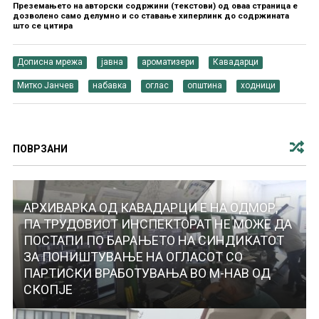
Преземањето на авторски содржини (текстови) од оваа страница е
дозволено само делумно и со ставање хиперлинк до содржината
што се цитира
Дописна мрежа
јавна
ароматизери
Кавадарци
Митко Јанчев
набавка
оглас
општина
ходници
ПОВРЗАНИ
АРХИВАРКА ОД КАВАДАРЦИ Е НА ОДМОР,
ПА ТРУДОВИОТ ИНСПЕКТОРАТ НЕ МОЖЕ ДА
ПОСТАПИ ПО БАРАЊЕТО НА СИНДИКАТОТ
ЗА ПОНИШТУВАЊЕ НА ОГЛАСОТ СО
ПАРТИСКИ ВРАБОТУВАЊА ВО М-НАВ ОД
СКОПЈЕ