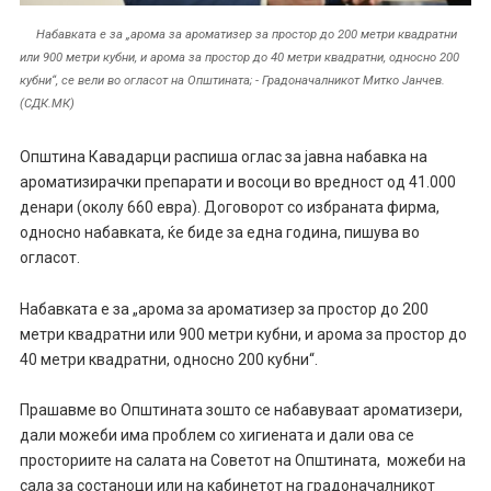
Набавката е за „арома за ароматизер за простор до 200 метри квадратни
или 900 метри кубни, и арома за простор до 40 метри квадратни, односно 200
кубни“, се вели во огласот на Општината; - Градоначалникот Митко Јанчев.
(СДК.МК)
Општина Кавадарци распиша оглас за јавна набавка на
ароматизирачки препарати и восоци во вредност од 41.000
денари (околу 660 евра). Договорот со избраната фирма,
односно набавката, ќе биде за една година, пишува во
огласот.
Набавката е за „арома за ароматизер за простор до 200
метри квадратни или 900 метри кубни, и арома за простор до
40 метри квадратни, односно 200 кубни“.
Прашавме во Општината зошто се набавуваат ароматизери,
дали можеби има проблем со хигиената и дали ова се
просториите на салата на Советот на Општината, можеби на
сала за состаноци или на кабинетот на градоначалникот