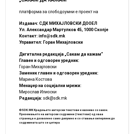
платформа за слободоумни е проект на
Издавач: СДК МИХАЈЛОВСКИ ДООЕЛ
Ул. Александар Мартулков 45, 1000 Скопје
Контакт:
info@sdk.mk
Управител: Горан Михајловски
Дигитална редакција „Сакам да кажам“
Главен и одговорен уредник:
Горан Михајловски
Заменик главен и одговорен уредник:
Марина Костова
Менаџер на социјални мрежи:
Мирослав Илиоски
Редакцијa:
sdk@sdk.mk
©SDK.MK Крадењето авторски текстови е казниво со закон.
Преземањето на авторски содржини (текстови) од оваа
страница е дозволено само делумно и со ставање хиперлинк до
содржината што се цитира